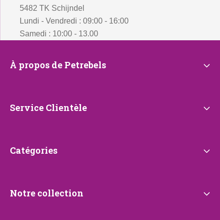
5482 TK Schijndel
Lundi - Vendredi : 09:00 - 16:00
Samedi : 10:00 - 13.00
À
À propos de Petrebels
propos
de
Petrebels
Service
Service Clientèle
Clientèle
Catégories
Catégories
Notre
Notre collection
collection