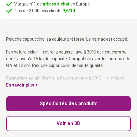
Marque n°1 de
arbres à chat
en Europe
Plus de 2 000 avis clients
9,6/10
Peluche cappuccino, sa couleur préférée. Le hamac est occupé.
Fermeture éclair — retire la housse, lave à 30°C et il est comme
neuf. Jusqu’à 15 kg de capacité. Compatible avec les poteaux de
Ø 9 et 12 cm. Peluche cappuccino de haute qualité.
Fermeture éclair :
Retire la housse et lave à 30°C — simple et
rapide.
En savoir plus +
Jusqu’à 15 kg :
Adapté à tous les gabarits.
Compatible Ø 9 et 12 cm :
S’adapte à la plupart des arbres à
Spécificités des produits
chat.
Pièce de rechange idéale
pour ton arbre à chat Petrebels.
Voir en 3D
Elle l’a pris. C’est le sien maintenant.