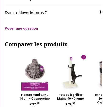
Comment laver le hamac ?
Poser une question
Comparer les produits
Hamac rond ZIP L
Poteau à griffer
Tonneau 
40 cm - Cappuccino
Maine 90 - Crème
Dome
Cappu
50
50
€
37,
€
29,