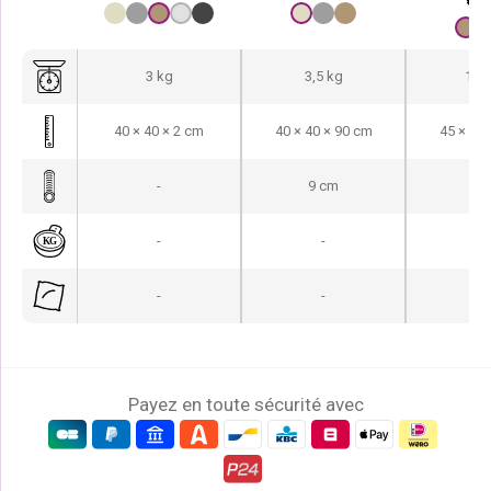
€
16
3 kg
3,5 kg
10,7
40 × 40 × 2 cm
40 × 40 × 90 cm
45 × 45 
-
9 cm
45
-
-
-
-
-
Payez en toute sécurité avec