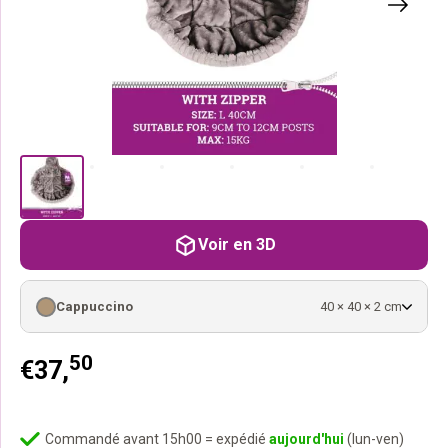
Voir en 3D
Cappuccino
40 × 40 × 2 cm
50
€
37,
Commandé avant 15h00 = expédié
aujourd'hui
(lun-ven)