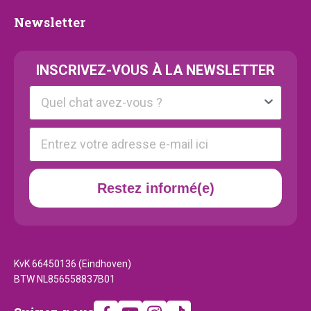
Newsletter
Newsletter
INSCRIVEZ-VOUS À LA NEWSLETTER
Kattenras
E-mail
Restez informé(e)
KvK 66450136 (Eindhoven)
BTW NL856558837B01
Suivez-