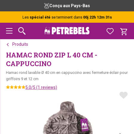
Passer
Passer
Passer
Conçu aux Pays-Bas
à
au
au
la
contenu
pied
Les
spécial été
se terminent dans
00j 22h 12m 31s
navigation
principal
de
principale
page
Produits
HAMAC ROND ZIP L 40 CM -
CAPPUCCINO
Hamac rond lavable Ø 40 cm en cappuccino avec fermeture éclair pour
griffoirs 9 et 12 cm
5.0/5 (1 reviews)