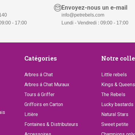
Envoyez-nous un e-mail
:
4
 140
info@petrebels.com
€
9
09:00 - 17:00
Lundi - Vendredi : 09:00 - 17:00
2
,
8
-
9
.
,
Catégories
Notre
Catégories
Notre coll
-
.
collect
Arbres á Chat
Little rebels
Arbres á Chat Muraux
Kings & Queens
Tours á Griffer
The Rebels
Griffoirs en Carton
Lucky bastards
ais
Litière
Natural Stars
Fontaines & Distributeurs
Sweet petite
Accessoires
Champions only