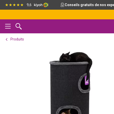
Passer
Passer
Passer
9,6
Conseils gratuits de nos exp
à
au
au
la
contenu
pied
navigation
principal
de
principale
page
Produits