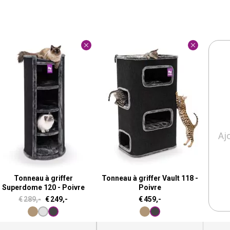
Aj
Tonneau à griffer
Tonneau à griffer Vault 118 -
Superdome 120 - Poivre
Poivre
L
L
€
289,-
€
249,-
€
459,-
e
e
p
p