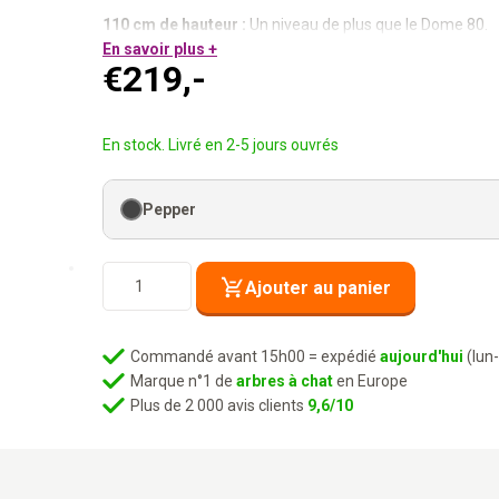
110 cm de hauteur :
Un niveau de plus que le Dome 80.
Diamètre plus large que les standards :
En savoir plus +
Plus d’espace p
€
219,-
Plaque de base extra épaisse :
Implacablement stable.
Coussin lavable inclus :
Toujours propre, toujours accuei
Plus haut. Plus de place. Même solidité.
En stock. Livré en 2-5 jours ouvrés
Pepper
quantité
Ajouter au panier
de
Tonneau
à
Commandé avant 15h00 = expédié
aujourd'hui
(lun
griffer
Marque n°1 de
arbres à chat
en Europe
Dome
Plus de 2 000 avis clients
9,6/10
110
-
Poivre