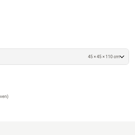
our griffer tout autour.
llant.
45 × 45 × 110 cm
-ven)