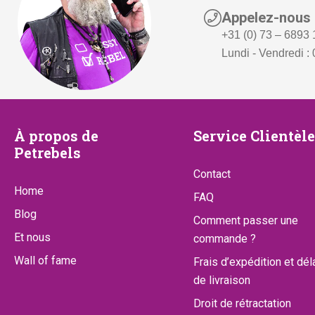
Appelez-nous
+31 (0) 73 – 6893
Lundi - Vendredi : 
À
Service
À propos de
Service Clientèle
Petrebels
propos
Clientèle
Contact
de
Home
FAQ
Petrebels
Blog
Comment passer une
Et nous
commande ?
Wall of fame
Frais d’expédition et dél
de livraison
Droit de rétractation