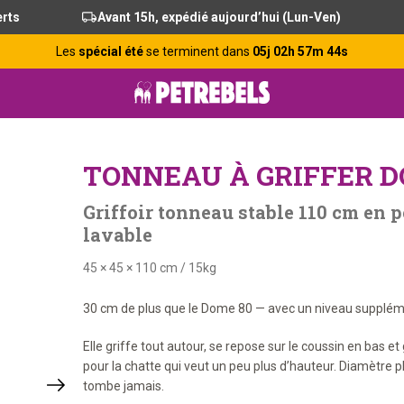
erts
Avant 15h, expédié aujourd’hui (Lun-Ven)
Les
spécial été
se terminent dans
05j 02h 57m 43s
TONNEAU À GRIFFER DO
Griffoir tonneau stable 110 cm en p
lavable
45 × 45 × 110 cm
/
15kg
30 cm de plus que le Dome 80 — avec un niveau supplémen
Elle griffe tout autour, se repose sur le coussin en bas
pour la chatte qui veut un peu plus d’hauteur. Diamètre 
tombe jamais.