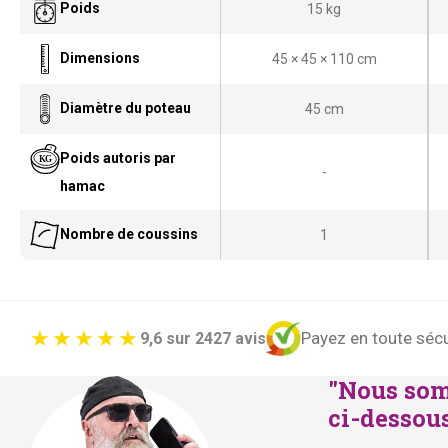
Poids
15 kg
Dimensions
45 × 45 × 110 cm
Diamètre du poteau
45 cm
Poids autoris par
-
hamac
Nombre de coussins
1
Payez en toute sécu
9,6 sur 2427 avis
"Nous som
ci-dessous