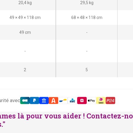
20,4 kg
29,5 kg
r
r
i
i
49 × 49 × 118 cm
68 × 48 × 118 cm
x
x
i
a
49 cm
-
n
c
i
t
-
-
t
u
i
e
2
5
a
l
l
e
é
s
t
t
rité avec
a
mes là pour vous aider ! Contactez-no
i
:
."
t
€
2