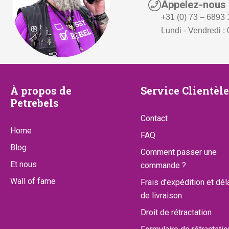
Appelez-nous
+31 (0) 73 – 6893
Lundi - Vendredi : 
À
Service
À propos de
Service Clientèle
Petrebels
propos
Clientèle
Contact
de
Home
FAQ
Petrebels
Blog
Comment passer une
Et nous
commande ?
Wall of fame
Frais d’expédition et dél
de livraison
Droit de rétractation