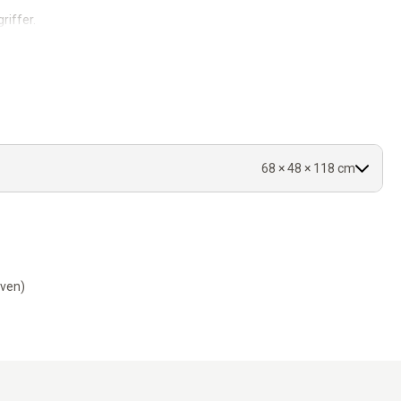
riffer.
tanément.
toujours son entrée préférée.
s accueillants.
68 × 48 × 118 cm
-ven)