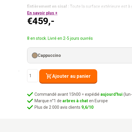
Entièrement en sisal :
Toute la surface extérieure est à g
Quatre espaces de sommeil :
En savoir plus +
Jusqu’à cinq chats simul
€
459,-
Deux entrées à l’avant + deux sur le côté :
Elle choisit 
Coussins lavables amovibles :
Toujours propres, toujour
Chaleureux, généreux, quatre endroits pour rêver.
8 en stock. Livré en 2-5 jours ouvrés
Cappuccino
quantité
Ajouter au panier
de
Tonneau
à
Commandé avant 15h00 = expédié
aujourd'hui
(lun
griffer
Marque n°1 de
arbres à chat
en Europe
Vault
Plus de 2 000 avis clients
9,6/10
118
-
Cappuccino