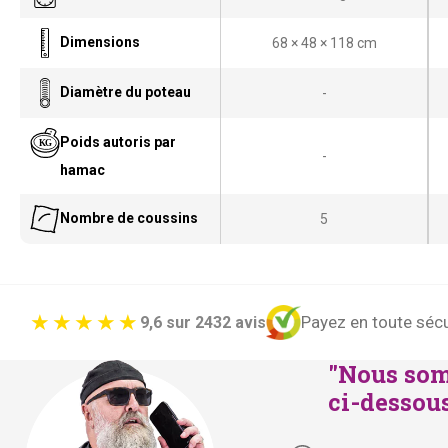
Dimensions
68 × 48 × 118 cm
Diamètre du poteau
-
Poids autoris par
-
hamac
Nombre de coussins
5
Payez en toute sécu
9,6 sur 2432 avis
"Nous som
ci-dessous