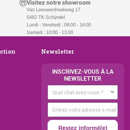
Visitez notre showroom
Van Leeuwenhoekweg 17
5482 TK Schijndel
Lundi - Vendredi : 09:00 - 16:00
Samedi : 10:00 - 13.00
Newsletter
ection
Newsletter
ion
INSCRIVEZ-VOUS À LA
NEWSLETTER
Kattenras
E-mail
Restez informé(e)