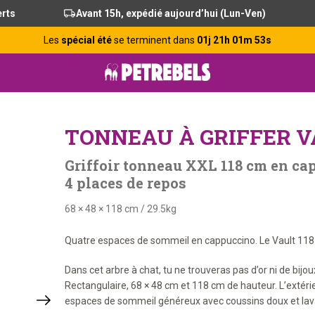
erts
Avant 15h, expédié aujourd’hui (Lun-Ven)
Les
spécial été
se terminent dans
01j 21h 01m 52s
TONNEAU À GRIFFER V
Griffoir tonneau XXL 118 cm en cap
4 places de repos
68 × 48 × 118 cm
/
29.5kg
Quatre espaces de sommeil en cappuccino. Le Vault 118
Dans cet arbre à chat, tu ne trouveras pas d’or ni de bi
Rectangulaire, 68 × 48 cm et 118 cm de hauteur. L’extérieu
espaces de sommeil généreux avec coussins doux et lavab