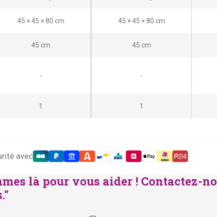
45 × 45 × 80 cm
45 × 45 × 80 cm
45 cm
45 cm
-
-
1
1
rité avec
mes là pour vous aider ! Contactez-no
."