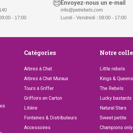
Envoyez-nous un e-mail
 140
info@petrebels.com
09:00 - 17:00
Lundi - Vendredi : 09:00 - 17:00
Catégories
Notre
Catégories
Notre coll
collect
Arbres á Chat
Little rebels
Arbres á Chat Muraux
Kings & Queens
Tours á Griffer
The Rebels
Griffoirs en Carton
Lucky bastards
ais
Litière
Natural Stars
Fontaines & Distributeurs
Sweet petite
Accessoires
Champions only