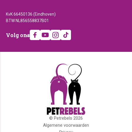
KvK 66450136 (Eindhoven)
BTW NL856558837B01
Volg
Volg ons
ons
© Petrebels 2026
Copyright
Algemene voorwaarden