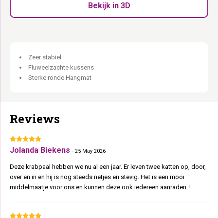
wil.
Bekijk in 3D
Hangmat tot 15 kg:
Voor de kat die liever hangt dan zit.
Ligsofa bovenin:
De uitkijkpost op bijna twee meter hoogte.
Kussens uitwasbaar op 30°C:
Altijd fris, altijd schoon.
Stoer, sterk en stabiel. Geen compromissen.
Zeer stabiel
Fluweelzachte kussens
Sterke ronde Hangmat
Reviews
Jolanda Biekens
-
25 May 2026
Deze krabpaal hebben we nu al een jaar. Er leven twee katten op, door,
over en in en hij is nog steeds netjes en stevig. Het is een mooi
middelmaatje voor ons en kunnen deze ook iedereen aanraden..!