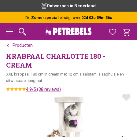
Spring
Door
Spring
Ontworpen in Nederland
naar
naar
naar
de
de
de
De
Zomerspecial
eindigt over
02d 03u 59m 56s
hoofdnavigatie
hoofd
voettekst
inhoud
Producten
KRABPAAL CHARLOTTE 180 -
CREAM
XXL krabpaal 180 cm in cream met 12 cm sisalstam, slaaphuisje en
uitwasbare hangmat
4.9/5 (38 reviews)