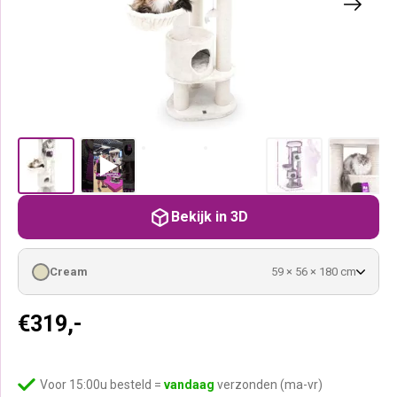
Bekijk in 3D
Cream
59 × 56 × 180 cm
€
319,-
Voor 15:00u besteld =
vandaag
verzonden (ma-vr)