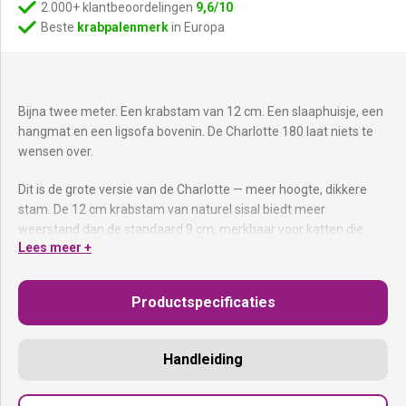
2.000+ klantbeoordelingen
9,6/10
Beste
krabpalenmerk
in Europa
Bijna twee meter. Een krabstam van 12 cm. Een slaaphuisje, een
hangmat en een ligsofa bovenin. De Charlotte 180 laat niets te
wensen over.
Dit is de grote versie van de Charlotte — meer hoogte, dikkere
stam. De 12 cm krabstam van naturel sisal biedt meer
weerstand dan de standaard 9 cm, merkbaar voor katten die
Lees meer +
serieus krabben. Het slaaphuisje biedt de afgesloten rust die
katten soms opzoeken. De hangmat draagt tot 15 kg. Let op: de
hangmat van dit model heeft nog geen uitritsbare hoes.
Productspecificaties
Geleverd als bouwpakket. Ontworpen in Nederland.
Dikke krabstam van 12 cm:
Naturel sisal met meer oppervlak en
Handleiding
weerstand.
Slaaphuisje:
Afgesloten ruimte voor de kat die rust en privacy