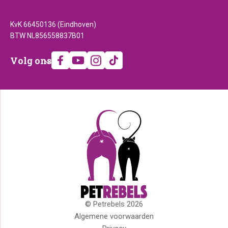
KvK 66450136 (Eindhoven)
BTW NL856558837B01
Volg
Volg ons
ons
© Petrebels 2026
Copyright
Algemene voorwaarden