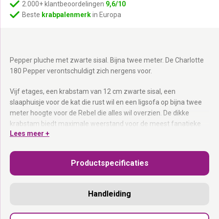
2.000+ klantbeoordelingen
9,6/10
Beste
krabpalenmerk
in Europa
Pepper pluche met zwarte sisal. Bijna twee meter. De Charlotte
180 Pepper verontschuldigt zich nergens voor.
Vijf etages, een krabstam van 12 cm zwarte sisal, een
slaaphuisje voor de kat die rust wil en een ligsofa op bijna twee
meter hoogte voor de Rebel die alles wil overzien. De dikke
krabstam biedt maximale weerstand voor de meest fanatieke
Lees meer +
krabbers. Let op: de hangmat van dit model heeft nog geen
uitritsbare hoes. Geleverd als bouwpakket. Ontworpen in
Nederland.
Productspecificaties
Dikke krabstam van 12 cm:
Zwarte sisal met maximale
weerstand.
Handleiding
Slaaphuisje:
Afgesloten ruimte voor de kat die privacy wil.
Hangmat tot 15 kg:
Voor de zwevers in huis.