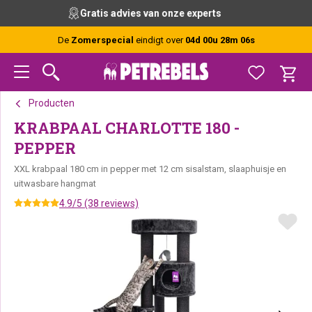
Spring
Door
Spring
Vóór 15:00 besteld, vandaag verzonden (ma-vr)
naar
naar
naar
de
de
de
De
Zomerspecial
eindigt over
04d 00u 28m 06s
hoofdnavigatie
hoofd
voettekst
inhoud
Producten
KRABPAAL CHARLOTTE 180 -
PEPPER
XXL krabpaal 180 cm in pepper met 12 cm sisalstam, slaaphuisje en
uitwasbare hangmat
4.9/5 (38 reviews)