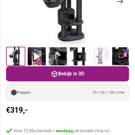
Bekijk in 3D
Pepper
59 × 56 × 180 cm
€
319,-
Voor 15:00u besteld =
vandaag
verzonden (ma-vr)