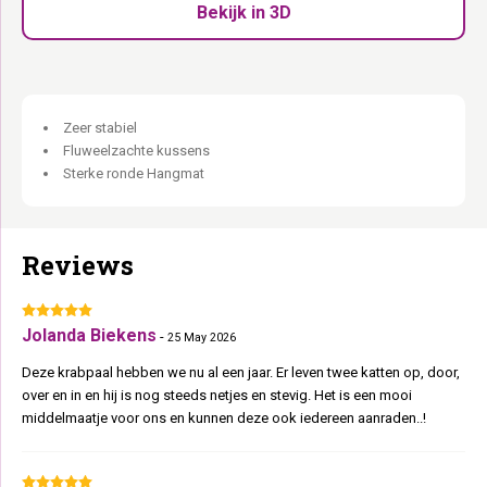
Pepper (zwart antraciet) pluche met zwarte sisal:
Statement
Bekijk in 3D
design voor het moderne interieur.
Ligsofa bovenin:
De toppositie op bijna twee meter.
Stoer, sterk en stabiel. Geen compromissen.
Zeer stabiel
Fluweelzachte kussens
Sterke ronde Hangmat
Reviews
Jolanda Biekens
-
25 May 2026
Deze krabpaal hebben we nu al een jaar. Er leven twee katten op, door,
over en in en hij is nog steeds netjes en stevig. Het is een mooi
middelmaatje voor ons en kunnen deze ook iedereen aanraden..!