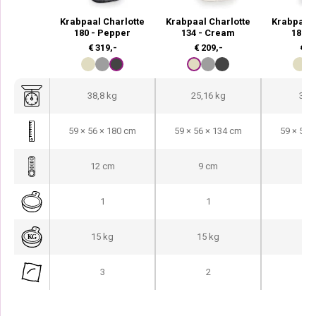
Krabpaal Charlotte
Krabpaal Charlotte
Krabpaal 
180 - Pepper
134 - Cream
180 -
€
319,-
€
209,-
€
31
38,8 kg
25,16 kg
38,8
59 × 56 × 180 cm
59 × 56 × 134 cm
59 × 56 
12 cm
9 cm
12
1
1
15 kg
15 kg
15
3
2