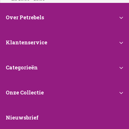
Over
Over Petrebels
Petrebels
Klantenservice
Klantenservice
Categorieën
Categorieën
Onze
Onze Collectie
Collectie
Nieuwsbrief
Nieuwsbrief