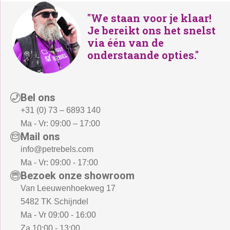
:
"We staan voor je klaar!
€
Je bereikt ons het snelst
6
via één van de
9
onderstaande opties."
9
,
-
Bel ons
.
+31 (0) 73 – 6893 140
Ma - Vr: 09:00 – 17:00
Mail ons
info@petrebels.com
Ma - Vr: 09:00 - 17:00
Bezoek onze showroom
Van Leeuwenhoekweg 17
5482 TK Schijndel
Ma - Vr 09:00 - 16:00
Za 10:00 - 13:00