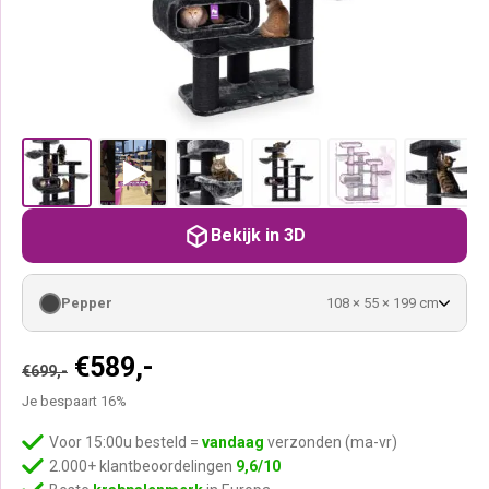
Bekijk in 3D
Pepper
108 × 55 × 199 cm
Oorspronkelijke
Huidige
€
589,-
€
699,-
prijs
prijs
Je bespaart 16%
was:
is:
€699,-.
€589,-.
Voor 15:00u besteld =
vandaag
verzonden (ma-vr)
2.000+ klantbeoordelingen
9,6/10