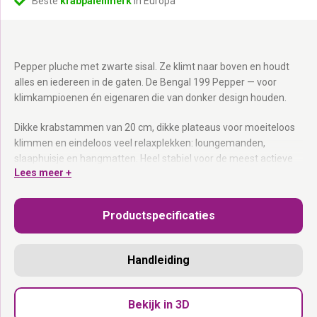
Beste
krabpalenmerk
in Europa
Pepper pluche met zwarte sisal. Ze klimt naar boven en houdt
alles en iedereen in de gaten. De Bengal 199 Pepper — voor
klimkampioenen én eigenaren die van donker design houden.
Dikke krabstammen van 20 cm, dikke plateaus voor moeiteloos
klimmen en eindeloos veel relaxplekken: loungemanden,
slaaphuisje en hangmatten. Heel stabiel voor de meest actieve
Lees meer +
katten.
Dikke krabstammen van 20 cm zwarte sisal:
Voor robuust
Productspecificaties
krabwerk.
Dikke plateaus:
Ook de zwaarste katten klimmen hier
moeiteloos.
Handleiding
Loungemanden, slaaphuisje + hangmatten:
Plek zat voor
iedereen.
Pepper pluche met zwarte sisal:
Statement design op 199 cm.
Bekijk in 3D
Afritsbare hangmat + uitwasbare kussens:
Altijd fris.