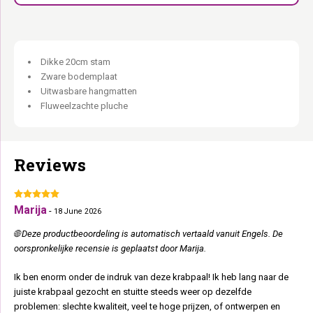
Voor klimkampioenen. En hun baasjes.
Dikke 20cm stam
Zware bodemplaat
Uitwasbare hangmatten
Fluweelzachte pluche
Reviews
Marija
-
18 June 2026
🌐 Deze productbeoordeling is automatisch vertaald vanuit Engels. De
oorspronkelijke recensie is geplaatst door Marija.
Ik ben enorm onder de indruk van deze krabpaal! Ik heb lang naar de
juiste krabpaal gezocht en stuitte steeds weer op dezelfde
problemen: slechte kwaliteit, veel te hoge prijzen, of ontwerpen en