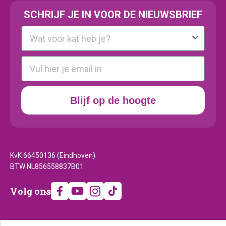
SCHRIJF JE IN VOOR DE NIEUWSBRIEF
Kattenras
E-mail
Blijf op de hoogte
KvK 66450136 (Eindhoven)
BTW NL856558837B01
Volg
Volg ons
ons