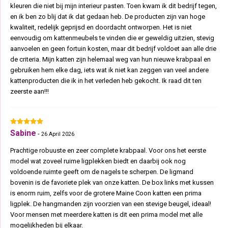
kleuren die niet bij mijn interieur pasten. Toen kwam ik dit bedrijf tegen,
en ik ben zo blij dat ik dat gedaan heb. De producten zijn van hoge
kwaliteit, redelijk geprijsd en doordacht ontworpen. Het is niet
eenvoudig om kattenmeubels te vinden die er geweldig uitzien, stevig
aanvoelen en geen fortuin kosten, maar dit bedrijf voldoet aan alle drie
de criteria. Mijn katten zijn helemaal weg van hun nieuwe krabpaal en
gebruiken hem elke dag, iets wat ik niet kan zeggen van veel andere
kattenproducten die ik in het verleden heb gekocht. Ik raad dit ten
zeerste aan!!!
Sabine
-
26 April 2026
Prachtige robuuste en zeer complete krabpaal. Voor ons het eerste
model wat zoveel ruime ligplekken biedt en daarbij ook nog
voldoende ruimte geeft om de nagels te scherpen. De ligmand
bovenin is de favoriete plek van onze katten. De box links met kussen
is enorm ruim, zelfs voor de grotere Maine Coon katten een prima
ligplek. De hangmanden zijn voorzien van een stevige beugel, ideaal!
Voor mensen met meerdere katten is dit een prima model met alle
mogelijkheden bij elkaar.