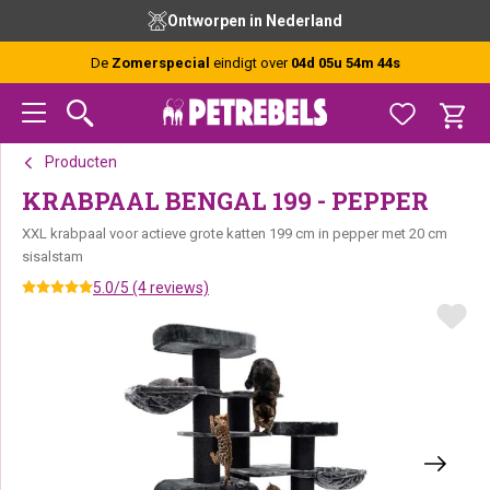
Spring
Door
Spring
00 besteld, vandaag verzonden (ma-vr)
naar
naar
naar
de
de
de
De
Zomerspecial
eindigt over
04d 05u 54m 43s
hoofdnavigatie
hoofd
voettekst
inhoud
Producten
KRABPAAL BENGAL 199 - PEPPER
XXL krabpaal voor actieve grote katten 199 cm in pepper met 20 cm
sisalstam
5.0/5 (4 reviews)