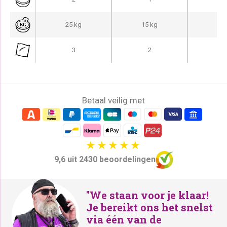
25 kg
15 kg
15
3
2
Betaal veilig met
9,6 uit 2430 beoordelingen
"We staan voor je klaar!
Je bereikt ons het snelst
via één van de