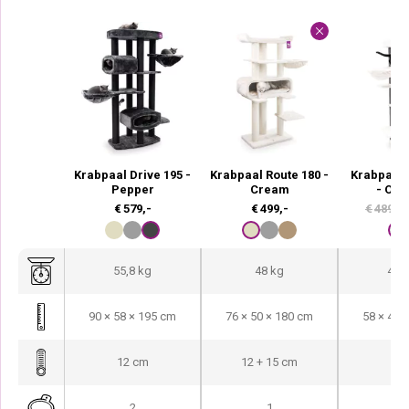
Krabpaal Drive 195 -
Krabpaal Route 180 -
Krabpaal 
Pepper
Cream
- Off 
€
579,-
€
499,-
€
489,-
55,8 kg
48 kg
43,2
90 × 58 × 195 cm
76 × 50 × 180 cm
58 × 48 
12 cm
12 + 15 cm
12
2
1