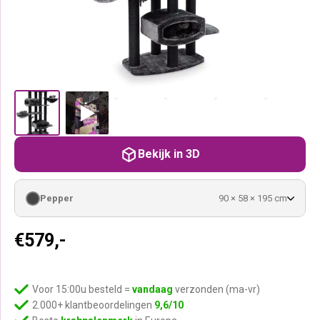
Bekijk in 3D
Pepper
90 × 58 × 195 cm
€
579,-
Voor 15:00u besteld =
vandaag
verzonden (ma-vr)
2.000+ klantbeoordelingen
9,6/10