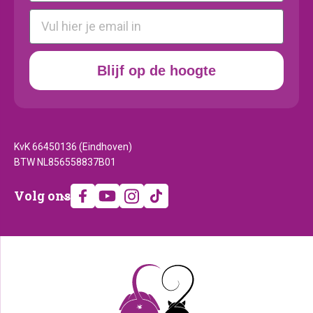
E-mail
Blijf op de hoogte
KvK 66450136 (Eindhoven)
BTW NL856558837B01
Volg
Volg ons
ons