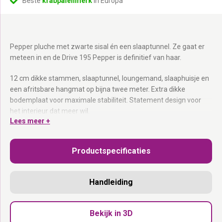
Beste
krabpalenmerk
in Europa
Pepper pluche met zwarte sisal én een slaaptunnel. Ze gaat er
meteen in en de Drive 195 Pepper is definitief van haar.
12 cm dikke stammen, slaaptunnel, loungemand, slaaphuisje en
een afritsbare hangmat op bijna twee meter. Extra dikke
bodemplaat voor maximale stabiliteit. Statement design voor
het interieur dat meer wil.
Lees meer +
Slaaptunnel:
De verborgen schuilplek voor de avontuurlijke kat.
Loungemand + slaaphuisje:
Voor elk humeur een plek.
Productspecificaties
Afritsbare hangmat:
Rits open, in de was.
Pepper pluche met zwarte sisal:
Statement design.
Extra dikke bodemplaat:
Stabiel en stevig.
Handleiding
Ontdekken, krabben en luieren. Alles kan.
Bekijk in 3D