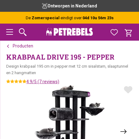
Spring
Door
Spring
Ontworpen in Nederland
naar
naar
naar
de
de
de
De
Zomerspecial
eindigt over
04d 10u 56m 22s
hoofdnavigatie
hoofd
voettekst
inhoud
Producten
KRABPAAL DRIVE 195 - PEPPER
Design krabpaal 195 cm in pepper met 12 cm sisalstam, slaaptunnel
en 2 hangmatten
4.9/5 (7 reviews)