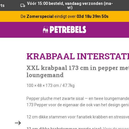
Vóór 15:00 besteld, vandaag verzonden (ma-
rts
vr)
De
Zomerspecial
eindigt over
03d 18u 39m 49s
KRABPAAL INTERSTATE
XXL krabpaal 173 cm in pepper met
loungemand
100 × 48 × 173 cm
/
47.7kg
Pepper pluche met zwarte sisal — en twee loungemanden
173 Pepper voor de eigenaar die ook van het design geni
12 cm dikke stammen voor fanatiek krabben en stressverl