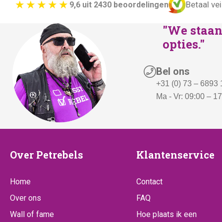
Betaal vei
9,6 uit 2430 beoordelingen
"We staan 
opties."
Bel ons
+31 (0) 73 – 6893
Ma - Vr: 09:00 – 1
Over
Klantenserv
Over Petrebels
Klantenservice
Petrebels
Home
Contact
Over ons
FAQ
Wall of fame
Hoe plaats ik een