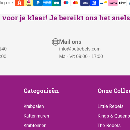
lig met
r
7
i
6
voor je klaar! Je bereikt ons het sne
j
9
s
,
w
-
Mail ons
a
.
 140
info@petrebels.com
s
7:00
Ma - Vr: 09:00 - 17:00
:
€
8
9
ice
Categorieën
Onze
Categorieën
Onze Colle
9
Collecti
,
Krabpalen
Little Rebels
-
Kattenmuren
Kings & Queens
.
Krabtonnen
The Rebels