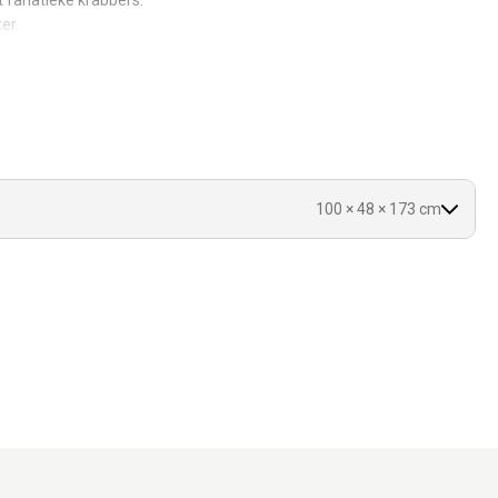
 fanatieke krabbers.
er.
het donkere interieur.
100 × 48 × 173 cm