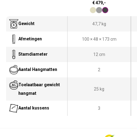
€
479,-
Gewicht
47,7 kg
Afmetingen
100 × 48 × 173 cm
Stamdiameter
12 cm
Aantal Hangmatten
2
Toelaatbaar gewicht
25 kg
hangmat
Aantal kussens
3