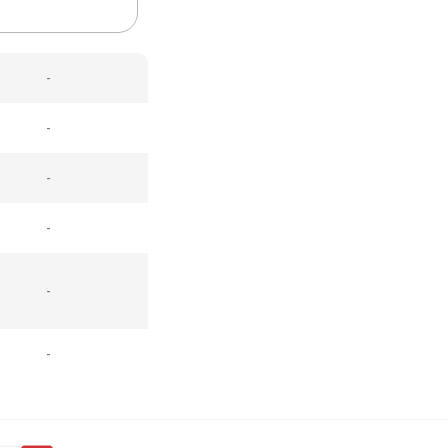
-
-
-
-
-
-