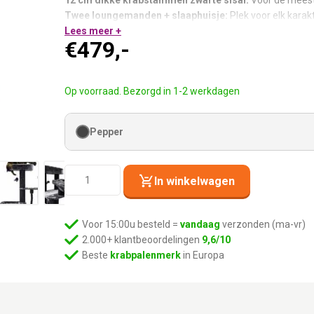
12 cm dikke krabstammen zwarte sisal:
Voor de meest
Twee loungemanden + slaaphuisje:
Plek voor elk karakt
Twee afritsbare hangmatten:
Lees meer +
Rits open, in de was.
€
479,-
Pepper pluche met zwarte sisal:
Statement design voor 
Uitwasbare kussens:
Altijd fris.
Design krabpaal voor baasjes met goede smaak.
Op voorraad. Bezorgd in 1-2 werkdagen
Pepper
Krabpaal
In winkelwagen
Interstate
173
-
Voor 15:00u besteld =
vandaag
verzonden (ma-vr)
Pepper
2.000+ klantbeoordelingen
9,6/10
aantal
Beste
krabpalenmerk
in Europa