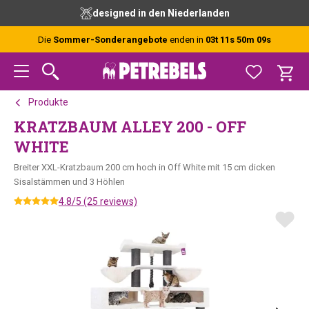
Zur
Skip
Zur
designed in den Niederlanden
Hauptnavigation
to
Fußzeile
springen
main
springen
Die
Sommer-Sonderangebote
enden in
03t 11s 50m 08s
content
Produkte
KRATZBAUM ALLEY 200 - OFF
WHITE
Breiter XXL-Kratzbaum 200 cm hoch in Off White mit 15 cm dicken
Sisalstämmen und 3 Höhlen
4.8/5 (25 reviews)