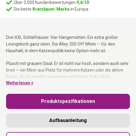
Über 2.000 Kundenbewertungen
9,6/10
Die beste
Kratzbaum-Marke
in Europa
Drei XXL Schlafhäuser. Vier Hängematten. Ein extra großer
Loungekorb ganz oben. Die Alley 200 Off White — für den
Haushalt, in dem Katzenpolitik keine Option mehr ist.
Plüsch mit grauem Sisal. Er ist nicht nur hoch, sondern auch sehr
breit — ein Meer aus Platz für mehrere Katzen oder die aktive
Katze, die du wirklich verwöhnen möchtest. Extra dicke
Weiterlesen +
Bodenplatten und langlebige Materialien machen ihn
außerordentlich stabil und langlebig.
Produktspezifikationen
Vier Hängematten:
Immer ein freier Platz, auch in den vollen
Momenten.
Drei XXL Schlafhäuser:
Privatsphäre für drei Katzen
Aufbauanleitung
gleichzeitig.
Extra großer Loungekorb ganz oben:
Der begehrteste Platz