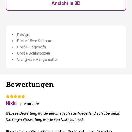
auf zwei Metern.
Ansicht in 3D
Extra dicke Bodenplatten:
Stabil und außerordentlich langlebig
— steht fest, immer.
187 cm breit:
Ein Meer aus Platz für jede Katze.
Platz für alle. Keine Ausreden.
Design
Dicke 15cm Stämme
Große Liegesofa
Große Schlafboxen
Vier große Hängematten
Bewertungen
Nikki
-
29 April 2026
🌐 Diese Bewertung wurde automatisch aus Niederländisch übersetzt.
Die Originalbewertung wurde von Nikki verfasst.
Ein wirklich schöner, stabiler und großer Kratzbaum! Lässt sich