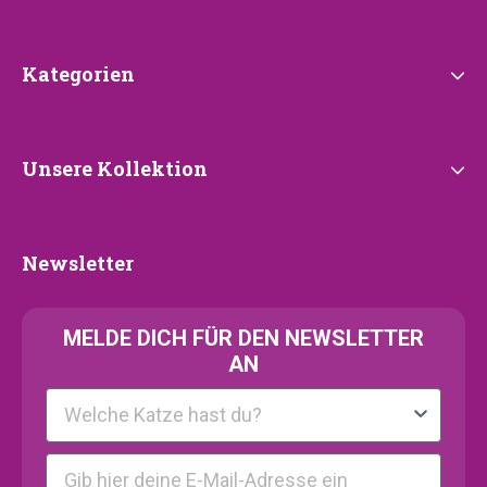
Kategorien
Kategorien
Unsere
Unsere Kollektion
Kollektion
Newsletter
Newsletter
MELDE
DICH FÜR DEN NEWSLETTER
AN
Kattenras
E-mail