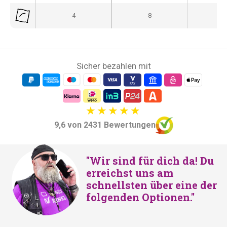
c
r
4
8
-
h
e
e
i
r
s
P
i
Sicher bezahlen mit
r
s
e
t
i
:
s
€
w
7
9,6 von 2431 Bewertungen
a
6
r
9
"Wir sind für dich da! Du
:
,
erreichst uns am
€
-
schnellsten über eine der
8
.
folgenden Optionen."
9
9
,