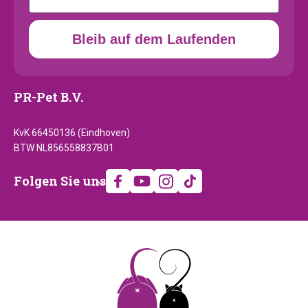
Bleib auf dem Laufenden
PR-Pet B.V.
KvK 66450136 (Eindhoven)
BTW NL856558837B01
Folgen
Folgen Sie uns
Sie
uns