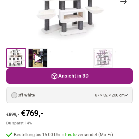
Ansicht in 3D
Off White
187 × 82 × 200 cm
Ursprünglicher
Aktueller
€
769,-
€
899,-
Preis
Preis
Du sparst 14%
war:
ist:
€899,-
€769,-.
Bestellung bis 15:00 Uhr =
heute
versendet (Mo-Fr)