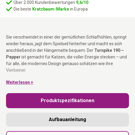
Über 2.000 Kundenbewertungen
9,6/10
Die beste
Kratzbaum-Marke
in Europa
Sie verschwindet in einer der gemütlichen Schlafhöhlen, springt
wieder heraus, jagt dem Spielseil hinterher und macht es sich
anschließend in der Hängematte bequem. Der
Turnpike 190 –
Pepper
ist gemacht für Katzen, die voller Energie stecken – und
für alle, die modernes Design genauso schätzen wie ihre
Vierbeiner.
Weiterlesen +
Der edle anthrazitfarbene (Pepper) Plüsch in Kombination mit
robustem schwarzem Natursisal verleiht diesem Premium-
Kratzbaum eine stilvolle Ausstrahlung. Mit seiner klaren,
Produktspezifikationen
quadratischen Form fügt er sich harmonisch in moderne
Wohnräume ein und bietet gleichzeitig jede Menge Platz zum
Klettern, Kratzen, Spielen und Entspannen.
Aufbauanleitung
Zwei großzügige XXL-Höhlen mit einer Liegefläche von jeweils