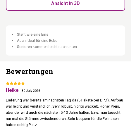
76 × 30 cm
schaffen geschützte Rückzugsorte – auch für große
Ansicht in 3D
Katzen oder Mehrkatzenhaushalte. Die geräumige
45 × 45 cm
große Hängematte lädt zum entspannten Ausruhen ein,
während das robuste Spielseil für abwechslungsreichen
Spielspaß sorgt. Die 15 cm dicken Kratzstämme mit
strapazierfähigem schwarzem Natursisal bieten eine besonders
Steht wie eine Eins
langlebige Kratzfläche. Dank der extra dicken Bodenplatte und
Auch ideal für eine Ecke
der stabilen Konstruktion steht der Turnpike 190 jederzeit sicher
Senioren kommen leicht nach unten
und zuverlässig.
Kratzstämme 15 cm Durchmesser:
Strapazierfähiges graues
Bewertungen
Natursisal für intensive Krallenpflege und maximale Stabilität.
Zwei XXL- Höhlen (76 x 30 cm):
Großzügige Rückzugsorte für
große Katzen oder Mehrkatzenhaushalte.
Große Hängematte:
Heike
Ein gemütlicher Lieblingsplatz zum
-
30 July 2026
Entspannen. Traglast 25 kg je Hängematte.
Lieferung war bereits am nächsten Tag da (5 Pakete per DPD). Aufbau
Inklusive robustem Spielseil:
Für abwechslungsreichen
war leicht und verständlich. Sehr robust, nichts wackelt. Hoher Preis,
Spielspaß zwischen den Ruhepausen.
aber der wird auch die nächsten 5-10 Jahre halten, bzw. man tauscht
Extra dicke Bodenplatte:
Sort für einen sicheren und stabilen
nur mal die Stämme zwischendurch. Sehr bequem für die Fellnasen,
Stand.
haben richtig Platz.