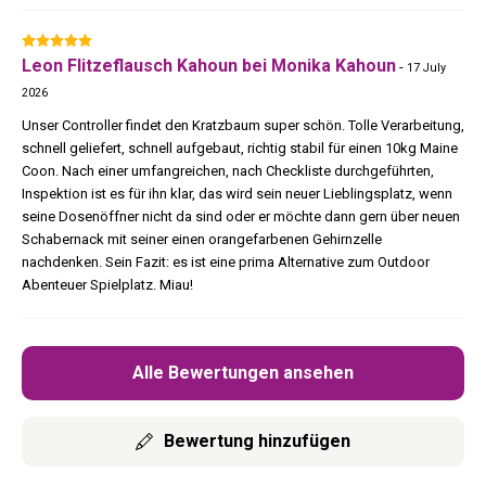
Modern im Design. Großzügig im Komfort. Gebaut für Rebels, die
keine Kompromisse machen.
Leon Flitzeflausch Kahoun bei Monika Kahoun
-
17 July
2026
Unser Controller findet den Kratzbaum super schön. Tolle Verarbeitung,
schnell geliefert, schnell aufgebaut, richtig stabil für einen 10kg Maine
Coon. Nach einer umfangreichen, nach Checkliste durchgeführten,
Inspektion ist es für ihn klar, das wird sein neuer Lieblingsplatz, wenn
seine Dosenöffner nicht da sind oder er möchte dann gern über neuen
Schabernack mit seiner einen orangefarbenen Gehirnzelle
nachdenken. Sein Fazit: es ist eine prima Alternative zum Outdoor
Abenteuer Spielplatz. Miau!
Alle Bewertungen ansehen
Bewertung hinzufügen