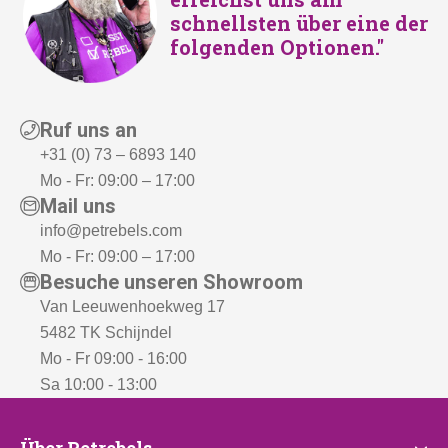
€
-
schnellsten über eine der
€
-
5
.
folgenden Optionen."
2
.
7
9
9
9
,
,
Ruf uns an
-
-
+31 (0) 73 – 6893 140
Mo - Fr: 09:00 – 17:00
Mail uns
info@petrebels.com
Mo - Fr: 09:00 – 17:00
Besuche unseren Showroom
Van Leeuwenhoekweg 17
5482 TK Schijndel
Mo - Fr 09:00 - 16:00
Sa 10:00 - 13:00
Über Petrebels