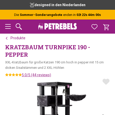
Zur
Skip
Zur
designed in den Niederlanden
Hauptnavigation
to
Fußzeile
springen
main
springen
Die
Sommer-Sonderangebote
enden in
02t 22s 44m 00s
content
Produkte
KRATZBAUM TURNPIKE 190 -
PEPPER
XXL-Kratzbaum für große Katzen 190 cm hoch in pepper mit 15 cm
dicken Sisalstämmen und 2 XXL-Höhlen
5.0/5 (44 reviews)