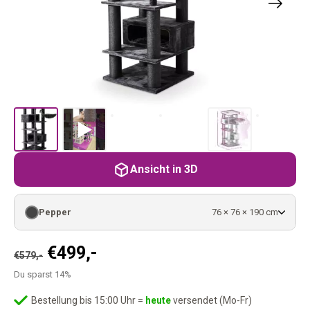
Ansicht in 3D
Pepper
76 × 76 × 190 cm
Ursprünglicher
Aktueller
€
499,-
€
579,-
Preis
Preis
Du sparst 14%
war:
ist:
€579,-
€499,-.
Bestellung bis 15:00 Uhr =
heute
versendet (Mo-Fr)