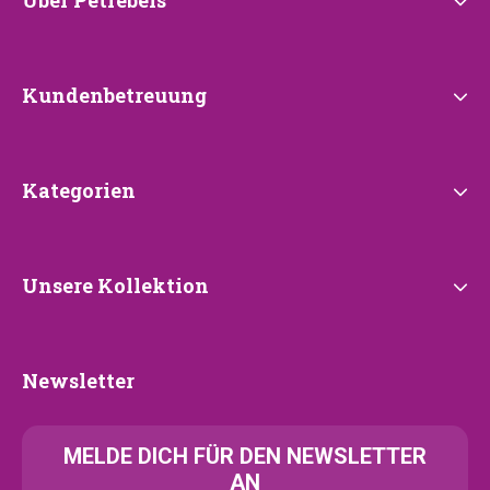
Über
Petrebels
Kundenbetreuung
Kundenbetreuung
Kategorien
Kategorien
Unsere
Unsere Kollektion
Kollektion
Newsletter
Newsletter
MELDE
DICH FÜR DEN NEWSLETTER
AN