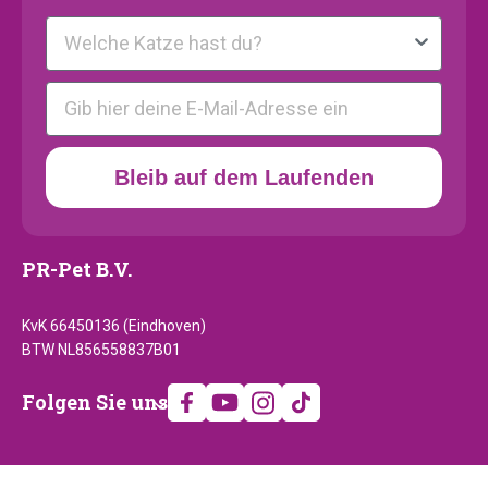
Kattenras
E-mail
Bleib auf dem Laufenden
PR-Pet B.V.
KvK 66450136 (Eindhoven)
BTW NL856558837B01
Folgen
Folgen Sie uns
Sie
uns