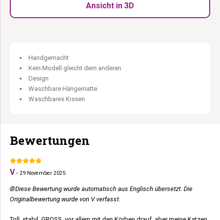
Katzen.
Ansicht in 3D
187 cm hoch:
Mehr Höhe, mehr Kletterraum.
Handgefertigt aus Eukalyptusholz:
Jedes Stück einzigartig.
Modern, elegant und hoch.
Handgemacht
Unsere Holzmöbel werden (teilweise) in Handarbeit aus natürlichen
Kein Modell gleicht dem anderen
Materialien hergestellt. Daher kann jedes Produkt einzigartige
Design
Merkmale aufweisen — leichte Abweichungen in Farbe, Maserung
Waschbare Hängematte
und Struktur. Diese natürlichen Unterschiede machen jedes
Waschbares Kissen
Möbelstück einzigartig.
Bewertungen
V
-
29 November 2025
🌐 Diese Bewertung wurde automatisch aus Englisch übersetzt. Die
Originalbewertung wurde von V verfasst.
Toll, stabil, GROSS, vor allem mit den Körben drauf, aber meine Katzen