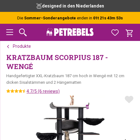
Zur
Skip
Zur
designed in den Niederlanden
Hauptnavigation
to
Fußzeile
springen
main
springen
Die
Sommer-Sonderangebote
enden in
01t 21s 43m 52s
content
Produkte
KRATZBAUM SCORPIUS 187 -
WENGÉ
Handgefertigter XXL-Kratzbaum 187 cm hoch in Wengé mit 12 cm
dicken Sisalstämmen und 2 Hängematten
4.7/5 (6 reviews)