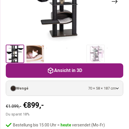
Ansicht in 3D
Wengé
70 × 58 × 187 cm
Ursprünglicher
Aktueller
€
899,-
€
1.099,-
Preis
Preis
Du sparst 18%
war:
ist:
€1.099,-
€899,-.
Bestellung bis 15:00 Uhr =
heute
versendet (Mo-Fr)