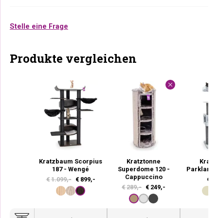
Stelle eine Frage
Produkte vergleichen
Kratzbaum Scorpius
Kratztonne
Krat
187 - Wengé
Superdome 120 -
Parklane 
Cappuccino
U
A
€
1.099,-
€
899,-
€
37
U
A
€
289,-
€
249,-
r
k
r
k
s
t
s
t
p
u