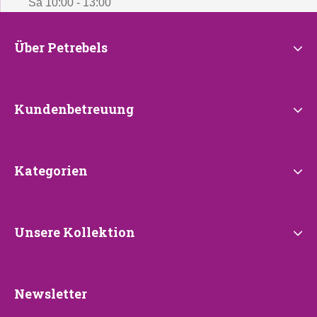
Sa 10:00 - 13:00
Über
Über Petrebels
Petrebels
Kundenbetreuung
Kundenbetreuung
Kategorien
Kategorien
Unsere
Unsere Kollektion
Kollektion
Newsletter
Newsletter