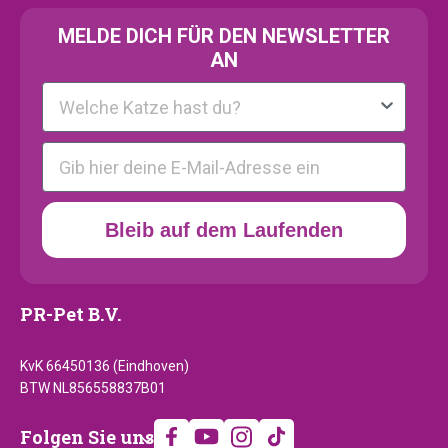
MELDE
DICH FÜR DEN NEWSLETTER
AN
Kattenras
E-mail
Bleib auf dem Laufenden
PR-Pet B.V.
KvK 66450136 (Eindhoven)
BTW NL856558837B01
Folgen
Folgen Sie uns