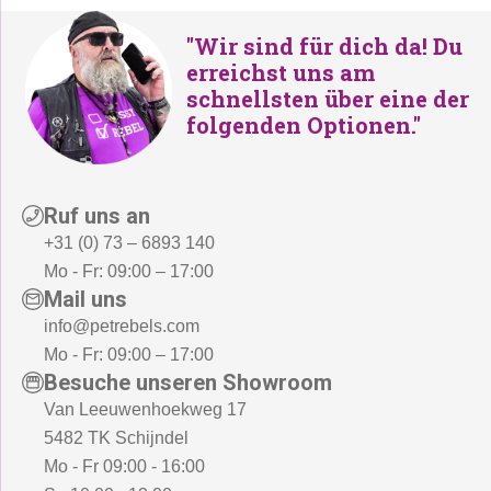
a
4
r
9
r
9
"Wir sind für dich da! Du
:
,
:
,
erreichst uns am
€
-
schnellsten über eine der
€
-
1
.
folgenden Optionen."
2
.
.
8
0
9
9
,
Ruf uns an
9
-
+31 (0) 73 – 6893 140
,
Mo - Fr: 09:00 – 17:00
-
Mail uns
info@petrebels.com
Mo - Fr: 09:00 – 17:00
Besuche unseren Showroom
Van Leeuwenhoekweg 17
5482 TK Schijndel
Mo - Fr 09:00 - 16:00