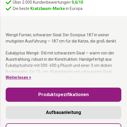
Über 2.000 Kundenbewertungen
9,6/10
Die beste
Kratzbaum-Marke
in Europa
Wengé Furnier, schwarzer Sisal. Der Scorpius 187 in seiner
mutigsten Ausführung — 187 cm für die Katze, die groß denkt.
Eukalyptus Wengé- Stil mit schwarzem Sisal — warm von der
Ausstrahlung, robust in der Konstruktion. Handgefertigt aus
Eukalyptusholz mit 500- 600 g Plüsch und einer 3 cm dicken
Bodenplatte. Ein 12- cm- Kratzstamm mit schwarzem Sisal,
Weiterlesen +
befestigt mit Klettverschluss. Extragroße Loungesofa mit
waschbarem Kissen, zwei waschbare Hängematten. In den
Niederlanden entworfen.
Produktspezifikationen
Kratzstamm 12 cm schwarzem Sisal:
Befestigt mit
Klettverschluss — einfach ersetzbar.
Aufbauanleitung
Extragroße Loungesofa:
Mit waschbarem Kissen.
2 waschbare Hängematten:
Mehr Schlafplätze für mehrere