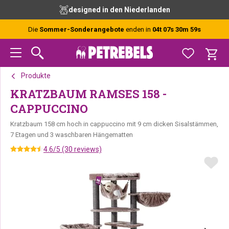
Zur
Skip
Zur
designed in den Niederlanden
Hauptnavigation
to
Fußzeile
springen
main
springen
Die
Sommer-Sonderangebote
enden in
04t 07s 30m 58s
content
Produkte
KRATZBAUM RAMSES 158 -
CAPPUCCINO
Kratzbaum 158 cm hoch in cappuccino mit 9 cm dicken Sisalstämmen,
7 Etagen und 3 waschbaren Hängematten
4.6/5 (30 reviews)