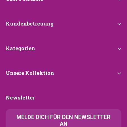
Petrebels
Kundenbetreuung
Kundenbetreuung
Kategorien
Kategorien
Unsere
Unsere Kollektion
Kollektion
Newsletter
Newsletter
MELDE
DICH FÜR DEN NEWSLETTER
AN