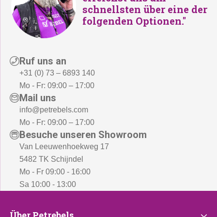
schnellsten über eine der
3
.
2
.
folgenden Optionen."
1
6
9
5
,
,
Ruf uns an
-
-
+31 (0) 73 – 6893 140
Mo - Fr: 09:00 – 17:00
Mail uns
info@petrebels.com
Mo - Fr: 09:00 – 17:00
Besuche unseren Showroom
Van Leeuwenhoekweg 17
5482 TK Schijndel
Mo - Fr 09:00 - 16:00
Sa 10:00 - 13:00
Über
Über Petrebels