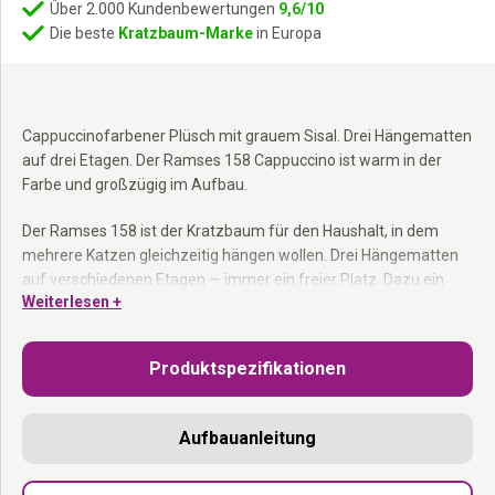
Über 2.000 Kundenbewertungen
9,6/10
Die beste
Kratzbaum-Marke
in Europa
Cappuccinofarbener Plüsch mit grauem Sisal. Drei Hängematten
auf drei Etagen. Der Ramses 158 Cappuccino ist warm in der
Farbe und großzügig im Aufbau.
Der Ramses 158 ist der Kratzbaum für den Haushalt, in dem
mehrere Katzen gleichzeitig hängen wollen. Drei Hängematten
auf verschiedenen Etagen — immer ein freier Platz. Dazu ein
Weiterlesen +
Schlafhaus für die Katze, die lieber schläft als hängt. Der 9- cm-
Kratzstamm aus grauem Sisal hält stand. Hinweis: Die
Hängematten dieses Modells haben noch keinen abnehmbaren
Produktspezifikationen
Bezug. Als Bausatz geliefert. In den Niederlanden entworfen.
Kratzstamm 9 cm:
Stabiles Sisal für intensiven Gebrauch durch
Aufbauanleitung
mehrere Katzen.
Drei Hängematten bis 15 kg:
Auf drei verschiedenen Etagen —