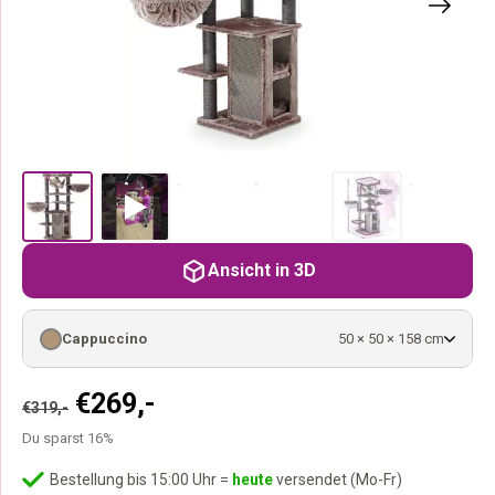
Ansicht in 3D
Cappuccino
50 × 50 × 158 cm
Ursprünglicher
Aktueller
€
269,-
€
319,-
Preis
Preis
Du sparst 16%
war:
ist:
€319,-
€269,-.
Bestellung bis 15:00 Uhr =
heute
versendet (Mo-Fr)