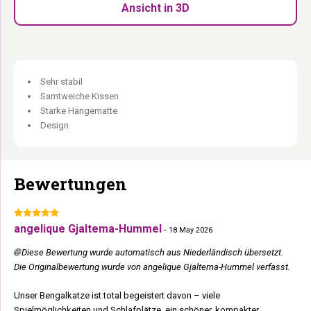
immer ein freier Platz.
Ansicht in 3D
7 Etagen auf 158 cm:
Platz für den vollen Katzenhaushalt.
Schlafhaus:
Für die Katze, die lieber schläft als hängt.
Loungekorb oben:
Der begehrteste Platz ganz oben.
Gebaut für den vollen Katzenhaushalt.
Sehr stabil
Samtweiche Kissen
Starke Hängematte
Design
Bewertungen
angelique Gjaltema-Hummel
-
18 May 2026
🌐 Diese Bewertung wurde automatisch aus Niederländisch übersetzt.
Die Originalbewertung wurde von angelique Gjaltema-Hummel verfasst.
Unser Bengalkatze ist total begeistert davon – viele
Spielmöglichkeiten und Schlafplätze, ein schöner, kompakter