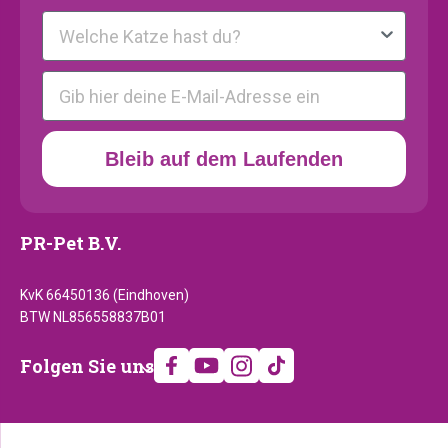
Kattenras
E-mail
Bleib auf dem Laufenden
PR-Pet B.V.
KvK 66450136 (Eindhoven)
BTW NL856558837B01
Folgen
Folgen Sie uns
Sie
uns