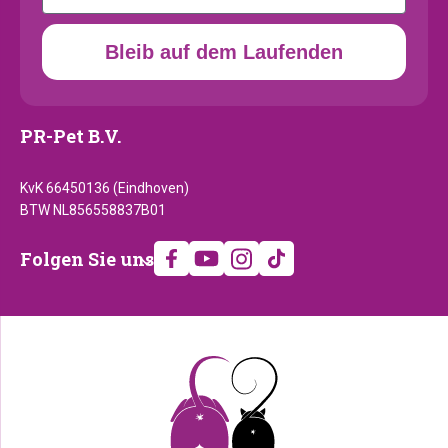
Bleib auf dem Laufenden
PR-Pet B.V.
KvK 66450136 (Eindhoven)
BTW NL856558837B01
Folgen
Folgen Sie uns
Sie
uns