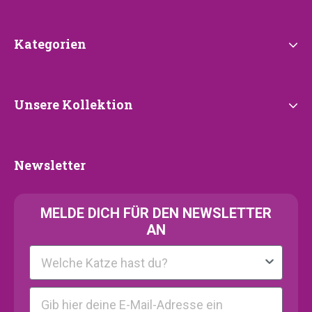
Kategorien
Kategorien
Unsere
Unsere Kollektion
Kollektion
Newsletter
Newsletter
MELDE
DICH FÜR DEN NEWSLETTER
AN
Kattenras
E-mail