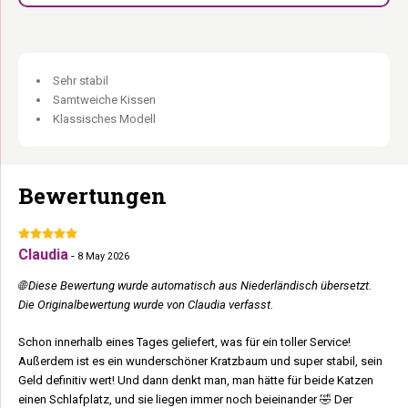
Loungekorb oben:
Der Lieblingsaussichtspunkt für die Katze mit
dem Überblick.
4 Etagen auf 125 cm:
Eigener Platz für jede Katze im Haushalt.
Kissen bei 30°C waschbar:
Immer frisch, immer sauber.
Sehr stabil
Samtweiche Kissen
Stark, stabil und rebels. Für Katzen, die das Beste verdienen.
Klassisches Modell
Bewertungen
Claudia
-
8 May 2026
🌐 Diese Bewertung wurde automatisch aus Niederländisch übersetzt.
Die Originalbewertung wurde von Claudia verfasst.
Schon innerhalb eines Tages geliefert, was für ein toller Service!
Außerdem ist es ein wunderschöner Kratzbaum und super stabil, sein
Geld definitiv wert! Und dann denkt man, man hätte für beide Katzen
einen Schlafplatz, und sie liegen immer noch beieinander 🤣 Der