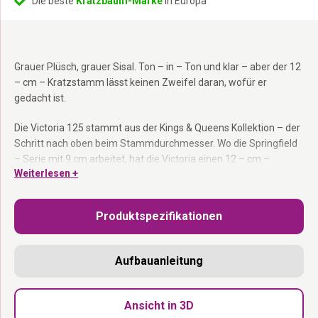
Die beste
Kratzbaum-Marke
in Europa
Grauer Plüsch, grauer Sisal. Ton – in – Ton und klar – aber der 12
– cm – Kratzstamm lässt keinen Zweifel daran, wofür er
gedacht ist.
Die Victoria 125 stammt aus der Kings & Queens Kollektion – der
Schritt nach oben beim Stammdurchmesser. Wo die Springfield
– Serie mit 9 cm arbeitet, hat die Victoria einen 12 – cm –
Weiterlesen +
Kratzstamm aus grauem Sisal. Mehr Fläche, mehr Widerstand,
mehr Befriedigung. Vier Etagen, ein Schlafhaus für die Katze, die
sich zurückziehen möchte, und ein Loungekorb oben. Funky
Produktspezifikationen
Rebel Spielzeug inklusive. Als Bausatz geliefert. In den
Niederlanden entworfen.
Aufbauanleitung
Dicker Kratzstamm 12 cm:
Grauem sisal mit mehr Fläche und
Widerstand – für den echten Kratzer.
Schlafhaus:
Abgeschlossener Raum für die Katze, die Ruhe und
Ansicht in 3D
Privatsphäre möchte.