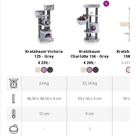
Kratzbaum Victoria
Kratzbaum
Kratzbau
125 - Grey
Charlotte 134 - Grey
158 -
€
229,-
€
209,-
€
319,-
24 kg
25,16 kg
32
48,50 x 48,50 x 4 cm
59 x 56 x 4 cm
50 x 50
12 cm
9 cm
9 
-
1