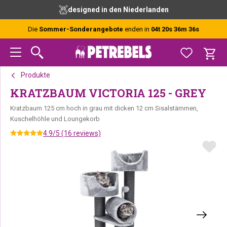
Zur
Skip
Zur
designed in den Niederlanden
Hauptnavigation
to
Fußzeile
springen
main
springen
Die
Sommer-Sonderangebote
enden in
04t 20s 36m 36s
content
Produkte
KRATZBAUM VICTORIA 125 - GREY
Kratzbaum 125 cm hoch in grau mit dicken 12 cm Sisalstämmen,
Kuschelhöhle und Loungekorb
4.9/5 (16 reviews)