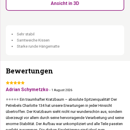
Hängematte bis 15 kg:
Für die Katze, die lieber hängt als sitzt.
Ansicht in 3D
Loungekorb oben:
Der Aussichtspunkt für die Katze mit dem
Überblick.
Kissen bei 30°C waschbar:
Immer frisch, immer sauber.
Stark, stabil und rebels. Für Katzen, die das Beste verdienen.
Sehr stabil
Samtweiche Kissen
Starke runde Hängematte
Bewertungen
Adrian Schymetzko
-
1 August 2026
⭐⭐⭐⭐⭐ Ein traumhafter Kratzbaum – absolute Spitzenqualität! Der
Petrebels Charlotte 134 hat unsere Erwartungen in jeder Hinsicht
übertroffen. Der Kratzbaum sieht nicht nur wunderschön aus, sondern
überzeugt vor allem durch seine hervorragende Verarbeitung und seine
enorme Stabilität. Der Aufbau war unkompliziert und alle Teile passten
perfekt zusammen. Die dicken Sisalstämme sind ideal zum