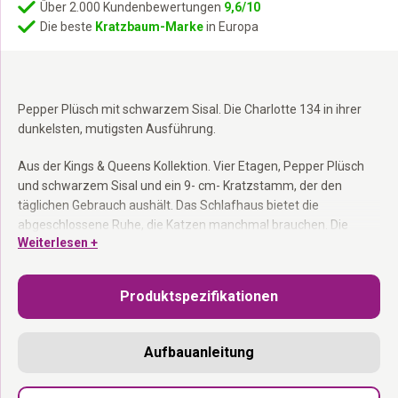
Über 2.000 Kundenbewertungen
9,6/10
Die beste
Kratzbaum-Marke
in Europa
Pepper Plüsch mit schwarzem Sisal. Die Charlotte 134 in ihrer
dunkelsten, mutigsten Ausführung.
Aus der Kings & Queens Kollektion. Vier Etagen, Pepper Plüsch
und schwarzem Sisal und ein 9- cm- Kratzstamm, der den
täglichen Gebrauch aushält. Das Schlafhaus bietet die
abgeschlossene Ruhe, die Katzen manchmal brauchen. Die
Weiterlesen +
Hängematte trägt bis zu 15 kg. Hinweis: Die Hängematte dieses
Modells hat noch keinen abnehmbaren Bezug. Funky Rebel
Spielzeug inklusive. Als Bausatz geliefert. In den Niederlanden
Produktspezifikationen
entworfen.
Kratzstamm 9 cm:
Stabiles Sisal für den täglichen Gebrauch.
Aufbauanleitung
Schlafhaus:
Abgeschlossener Raum für die Katze, die Ruhe und
Privatsphäre möchte.