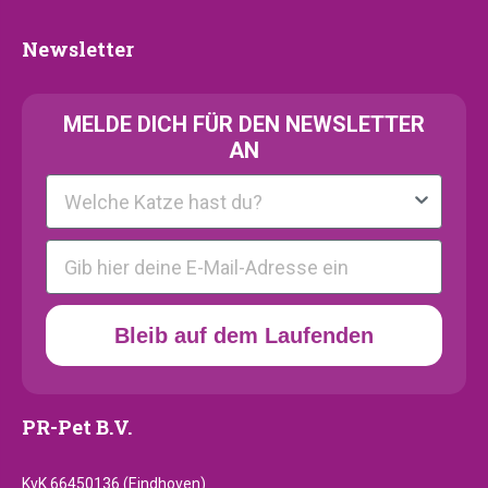
Newsletter
Newsletter
MELDE
DICH FÜR DEN NEWSLETTER
AN
Kattenras
E-mail
Bleib auf dem Laufenden
PR-Pet B.V.
KvK 66450136 (Eindhoven)