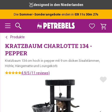
Zur
Skip
Zur
designed in den Niederlanden
Hauptnavigation
to
Fußzeile
springen
main
springen
Die
Sommer-Sonderangebote
enden in
03t 11s 30m 27s
content
Produkte
KRATZBAUM CHARLOTTE 134 -
PEPPER
Kratzbaum 134 cm hoch in pepper mit 9 cm dicken Sisalstämmen,
Höhle, Hängematte und Loungekorb
4.9/5 (11 reviews)