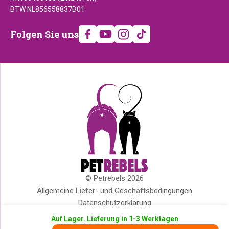
BTW NL856558837B01
Folgen
Folgen Sie uns
Sie
uns
© Petrebels 2026
Copyright
Allgemeine Liefer- und Geschäftsbedingungen
Datenschutzerklärung
Cookies
Auf Lager. Lieferung in 1-3 Werktagen
Impressum