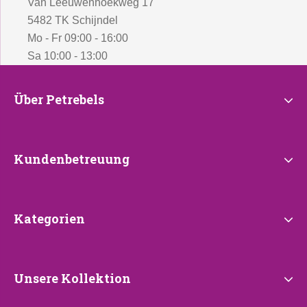
Van Leeuwenhoekweg 17
5482 TK Schijndel
Mo - Fr 09:00 - 16:00
Sa 10:00 - 13:00
Über
Über Petrebels
Petrebels
Kundenbetreuung
Kundenbetreuung
Kategorien
Kategorien
Unsere
Unsere Kollektion
Kollektion