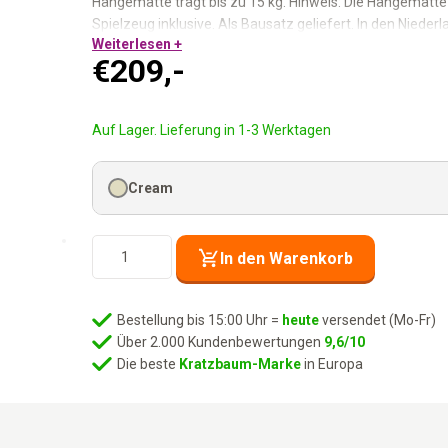
Hängematte trägt bis zu 15 kg. Hinweis: Die Hängematt
Spielzeug inklusive. Als Bausatz geliefert. In den Niede
Weiterlesen +
€
209,-
Kratzstamm 9 cm:
Stabiles Sisal für den täglichen Gebr
Schlafhaus:
Abgeschlossener Raum für die Katze, die R
Hängematte bis 15 kg:
Für die Katze, die lieber hängt als
Auf Lager. Lieferung in 1-3 Werktagen
Loungekorb oben:
Der Aussichtspunkt für die Katze mit
Kissen bei 30°C waschbar:
Immer frisch, immer sauber.
Cream
Stark, stabil und rebels. Für Katzen, die das Beste verdienen
Kratzbaum
In den Warenkorb
Charlotte
134
-
Bestellung bis 15:00 Uhr =
heute
versendet (Mo-Fr)
Cream
Über 2.000 Kundenbewertungen
9,6/10
Menge
Die beste
Kratzbaum-Marke
in Europa