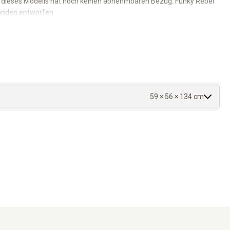
e dieses Modells hat noch keinen abnehmbaren Bezug. Funky Rebel
rlanden entworfen.
auch.
uhe und Privatsphäre möchte.
 sitzt.
 dem Überblick.
59 × 56 × 134 cm
.