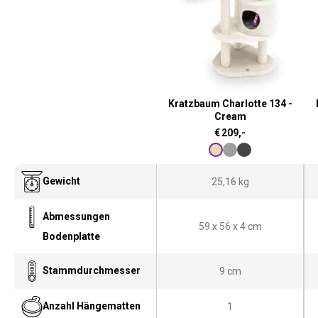
Kratzbaum Charlotte 134 -
Cream
€
209,-
Gewicht
25,16 kg
Abmessungen
59 x 56 x 4 cm
Bodenplatte
Stammdurchmesser
9 cm
Anzahl Hängematten
1