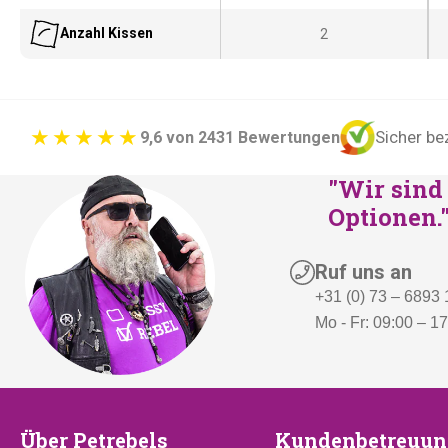
Anzahl Kissen
2
Sicher be
9,6 von 2431 Bewertungen
"Wir sind 
Optionen.
Ruf uns an
+31 (0) 73 – 6893
Mo - Fr: 09:00 – 1
Über
Kundenbetr
Über Petrebels
Kundenbetreuun