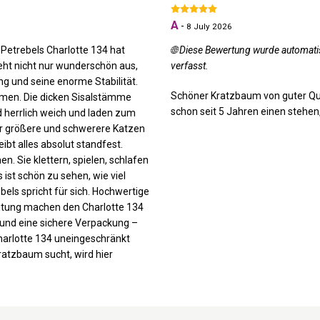
A
-
8 July 2026
Petrebels Charlotte 134 hat
🌐 Diese Bewertung wurde automati
eht nicht nur wunderschön aus,
verfasst.
g und seine enorme Stabilität.
Schöner Kratzbaum von guter Qual
mmen. Die dicken Sisalstämme
schon seit 5 Jahren einen stehen
d herrlich weich und laden zum
ür größere und schwerere Katzen
eibt alles absolut standfest.
. Sie klettern, spielen, schlafen
st schön zu sehen, wie viel
bels spricht für sich. Hochwertige
eitung machen den Charlotte 134
 und eine sichere Verpackung –
harlotte 134 uneingeschränkt
ratzbaum sucht, wird hier