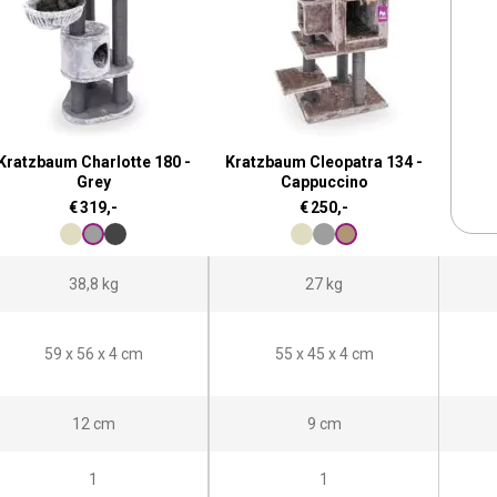
Kratzbaum Charlotte 180 -
Kratzbaum Cleopatra 134 -
Grey
Cappuccino
€
319,-
€
250,-
38,8 kg
27 kg
59 x 56 x 4 cm
55 x 45 x 4 cm
12 cm
9 cm
1
1