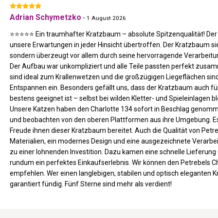
Adrian Schymetzko
-
1 August 2026
⭐⭐⭐⭐⭐ Ein traumhafter Kratzbaum – absolute Spitzenqualität! Der 
unsere Erwartungen in jeder Hinsicht übertroffen. Der Kratzbaum si
sondern überzeugt vor allem durch seine hervorragende Verarbeitun
Der Aufbau war unkompliziert und alle Teile passten perfekt zusa
sind ideal zum Krallenwetzen und die großzügigen Liegeflächen sin
Entspannen ein. Besonders gefällt uns, dass der Kratzbaum auch f
bestens geeignet ist – selbst bei wilden Kletter- und Spieleinlagen bl
Unsere Katzen haben den Charlotte 134 sofort in Beschlag genommen
und beobachten von den oberen Plattformen aus ihre Umgebung. Es i
Freude ihnen dieser Kratzbaum bereitet. Auch die Qualität von Petre
Materialien, ein modernes Design und eine ausgezeichnete Verarb
zu einer lohnenden Investition. Dazu kamen eine schnelle Lieferung
rundum ein perfektes Einkaufserlebnis. Wir können den Petrebels C
empfehlen. Wer einen langlebigen, stabilen und optisch eleganten K
garantiert fündig. Fünf Sterne sind mehr als verdient!