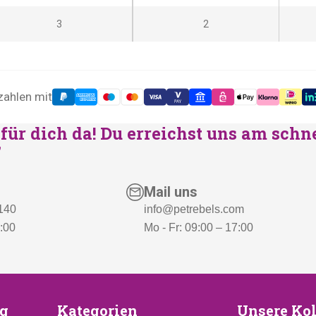
3
2
zahlen mit
für dich da! Du erreichst uns am schn
"
Mail uns
 140
info@petrebels.com
7:00
Mo - Fr: 09:00 – 17:00
euung
Kategorien
Unsere
g
Kategorien
Unsere Kol