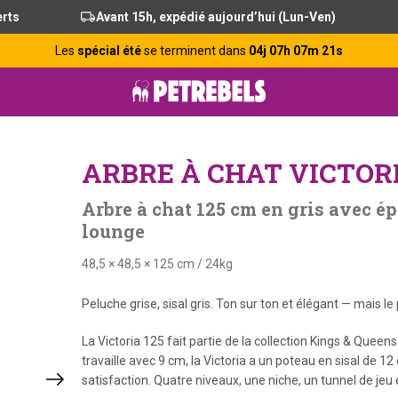
erts
Avant 15h, expédié aujourd’hui (Lun-Ven)
Les
spécial été
se terminent dans
04j 07h 07m 20s
ARBRE À CHAT VICTORIA
Arbre à chat 125 cm en gris avec ép
lounge
48,5 × 48,5 × 125 cm
/
24kg
Peluche grise, sisal gris. Ton sur ton et élégant — mais l
La Victoria 125 fait partie de la collection Kings & Queen
travaille avec 9 cm, la Victoria a un poteau en sisal de 12
satisfaction. Quatre niveaux, une niche, un tunnel de jeu e