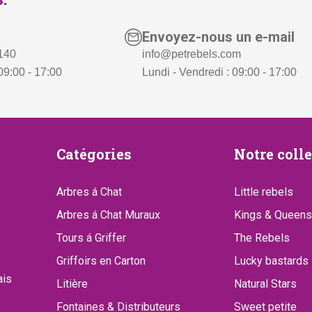
2
Envoyez-nous un e-mail
:
6
 140
info@petrebels.com
€
9
09:00 - 17:00
Lundi - Vendredi : 09:00 - 17:00
3
,
1
-
9
.
,
Catégories
Notre
Catégories
Notre coll
-
.
collect
Arbres á Chat
Little rebels
Arbres á Chat Muraux
Kings & Queens
Tours á Griffer
The Rebels
Griffoirs en Carton
Lucky bastards
ais
Litière
Natural Stars
Fontaines & Distributeurs
Sweet petite