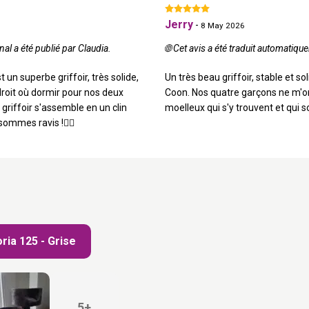
Jerry
-
8 May 2026
nal a été publié par Claudia.
🌐 Cet avis a été traduit automatiqu
 un superbe griffoir, très solide,
Un très beau griffoir, stable et 
ndroit où dormir pour nos deux
Coon. Nos quatre garçons ne m'on
 griffoir s'assemble en un clin
moelleux qui s'y trouvent et qui s
sommes ravis !👍🏽
ria 125 - Grise
5+