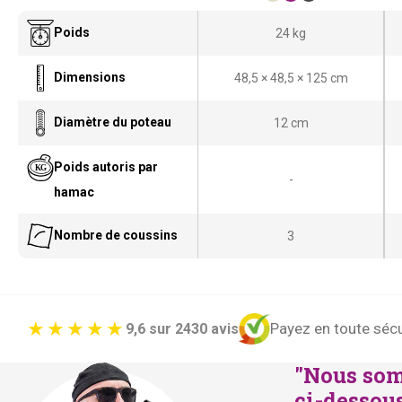
Poids
24 kg
Dimensions
48,5 × 48,5 × 125 cm
Diamètre du poteau
12 cm
Poids autoris par
-
hamac
Nombre de coussins
3
Payez en toute sécu
9,6 sur 2430 avis
"Nous som
ci-dessous