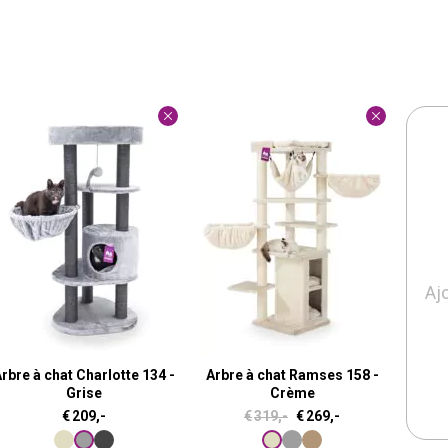
Aj
rbre à chat Charlotte 134 -
Arbre à chat Ramses 158 -
Grise
Crème
L
L
€
209,-
€
319,-
€
269,-
e
e