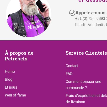
Appelez-nous
+31 (0) 73 – 6893
Lundi - Vendredi : 
À
Service
À propos de
Service Clientèle
Petrebels
propos
Clientèle
Contact
de
Home
FAQ
Petrebels
Blog
Comment passer une
Et nous
commande ?
Wall of fame
Frais d’expédition et dél
de livraison