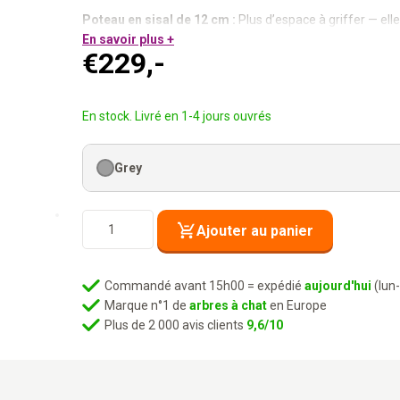
Poteau en sisal de 12 cm :
Plus d’espace à griffer — el
Niche intégrée :
En savoir plus +
Pour les moments de repos complet et d
€
229,-
Tunnel de jeu :
Pour les aventurières qui s’ennuient vite.
Jouet inclus :
Parce qu’elle a besoin des deux — griffer e
Coussins lavables :
Toujours propre, toujours accueillan
En stock. Livré en 1-4 jours ouvrés
Design épuré, poteau sérieux.
Grey
quantité
Ajouter au panier
de
Arbre
à
Commandé avant 15h00 = expédié
aujourd'hui
(lun
chat
Marque n°1 de
arbres à chat
en Europe
Victoria
Plus de 2 000 avis clients
9,6/10
125
-
Grise