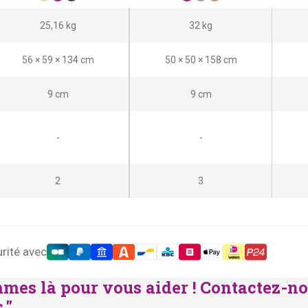
p
p
25,16 kg
32 kg
r
r
i
i
56 × 59 × 134 cm
50 × 50 × 158 cm
x
x
i
a
9 cm
9 cm
n
c
i
t
-
-
t
u
i
e
2
3
a
l
l
e
é
s
t
t
rité avec
a
mes là pour vous aider ! Contactez-no
i
:
."
t
€