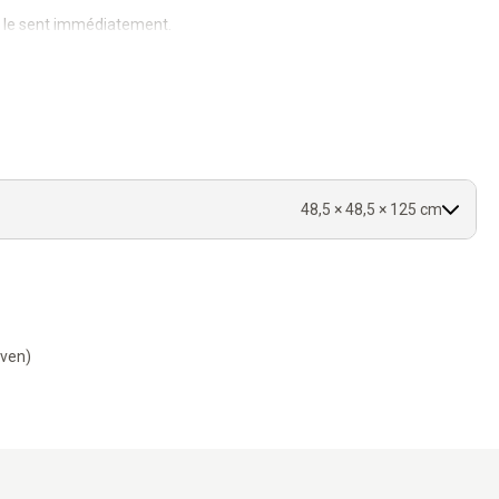
le le sent immédiatement.
iscret.
t jouer.
t.
48,5 × 48,5 × 125 cm
-ven)