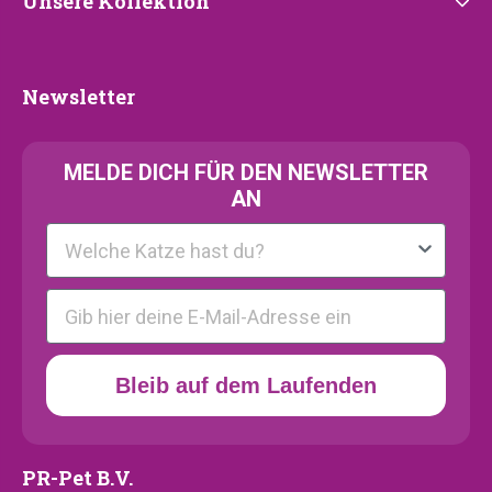
Unsere
Unsere Kollektion
Kollektion
Newsletter
Newsletter
MELDE
DICH FÜR DEN NEWSLETTER
AN
Kattenras
E-mail
Bleib auf dem Laufenden
PR-Pet B.V.