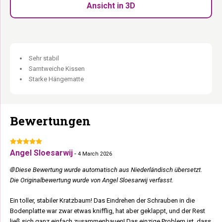
Schlafhaus:
Abgeschlossener Raum für die Katze, die kurz allein
Ansicht in 3D
sein möchte.
5 Etagen auf 127 cm:
Mehr Ebenen als die Höhe vermuten lässt.
Loungekorb oben:
Der Aussichtspunkt für die Katze mit dem
Überblick.
Sehr stabil
Kompakt, aber komplett. In den Niederlanden entworfen.
Samtweiche Kissen
Starke Hängematte
Bewertungen
Angel Sloesarwij
-
4 March 2026
🌐 Diese Bewertung wurde automatisch aus Niederländisch übersetzt.
Die Originalbewertung wurde von Angel Sloesarwij verfasst.
Ein toller, stabiler Kratzbaum! Das Eindrehen der Schrauben in die
Bodenplatte war zwar etwas knifflig, hat aber geklappt, und der Rest
ließ sich ganz einfach zusammenbauen! Das einzige Problem ist, dass