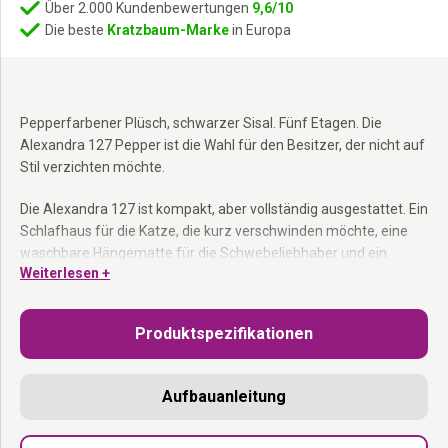
Über 2.000 Kundenbewertungen
9,6/10
Die beste
Kratzbaum-Marke
in Europa
Pepperfarbener Plüsch, schwarzer Sisal. Fünf Etagen. Die
Alexandra 127 Pepper ist die Wahl für den Besitzer, der nicht auf
Stil verzichten möchte.
Die Alexandra 127 ist kompakt, aber vollständig ausgestattet. Ein
Schlafhaus für die Katze, die kurz verschwinden möchte, eine
waschbare Hängematte für die Schwebeliebhaber und ein
Weiterlesen +
Loungekorb oben als Aussichtsplattform. Der 9 – cm –
Kratzstamm aus Pepper Plüsch und schwarzem Sisal hält dem
täglichen Gebrauch stand. Als Bausatz geliefert mit Schrauben,
Produktspezifikationen
Inbusschlüssel und Anleitung. In den Niederlanden entworfen.
Kratzstamm 9 cm:
Stabiles Sisal für den täglichen Gebrauch.
Aufbauanleitung
Waschbare Hängematte bis 15 kg:
Reißverschluss auf, bei 30°C
waschen – in fünf Minuten wieder frisch.