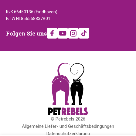
KvK 66450136 (Eindhoven)
BTW NL856558837B01
Folgen
Folgen Sie uns
Sie
uns
© Petrebels 2026
Copyright
Allgemeine Liefer- und Geschäftsbedingungen
Datenschutzerklärung