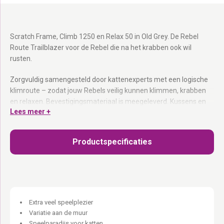
Scratch Frame, Climb 1250 en Relax 50 in Old Grey. De Rebel
Route Trailblazer voor de Rebel die na het krabben ook wil
rusten.
Zorgvuldig samengesteld door kattenexperts met een logische
klimroute – zodat jouw Rebels veilig kunnen klimmen, krabben
en relaxen. Bevestigingsmateriaal is meegeleverd. Kussens en
Lees meer +
hangmatten zijn uitwasbaar dankzij de verborgen rits. Op
meerdere manieren te monteren – pas de afstand aan op het
klimvermogen van jouw kat.
Productspecificaties
Old Grey eucalyptus hout:
Handgemaakt – elk stuk heeft zijn
eigen karakter.
Bevestigingsmateriaal inbegrepen:
Pluggen, schroeven en
alles wat je nodig hebt.
Uitwasbare kussens en hangmatten:
Verborgen rits – altijd fris.
Extra veel speelplezier
Op meerdere manieren te monteren:
Dicht bij elkaar voor
Variatie aan de muur
kleinere katten, verder uit elkaar voor grote avonturiers.
Speelparadijs voor katten