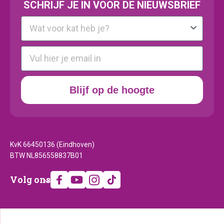
SCHRIJF JE IN VOOR DE NIEUWSBRIEF
Kattenras
E-mail
Blijf op de hoogte
KvK 66450136 (Eindhoven)
BTW NL856558837B01
Volg
Volg ons
ons