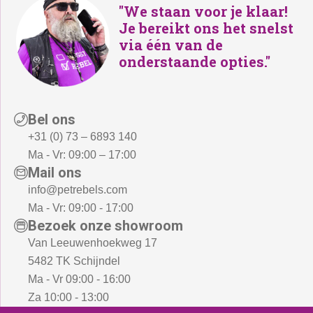
"We staan voor je klaar!
€
Je bereikt ons het snelst
4
via één van de
2
onderstaande opties."
2
,
5
Bel ons
0
+31 (0) 73 – 6893 140
.
Ma - Vr: 09:00 – 17:00
Mail ons
info@petrebels.com
Ma - Vr: 09:00 - 17:00
Bezoek onze showroom
Van Leeuwenhoekweg 17
5482 TK Schijndel
Ma - Vr 09:00 - 16:00
Za 10:00 - 13:00