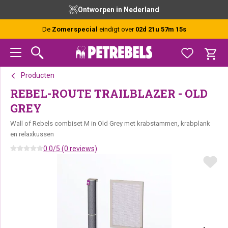
Spring
Door
Spring
Ontworpen in Nederland
naar
naar
naar
de
de
de
De
Zomerspecial
eindigt over
02d 21u 57m 15s
hoofdnavigatie
hoofd
voettekst
inhoud
Producten
REBEL-ROUTE TRAILBLAZER - OLD
GREY
Wall of Rebels combiset M in Old Grey met krabstammen, krabplank
en relaxkussen
0.0/5 (0 reviews)