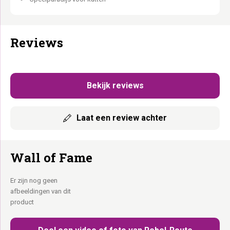
Inbegrepen: 1x Climb 1250, 2x Post 1250 Old Grey, 1x Relax 50, 1x
Scratch Frame 7050, 2x Disc 15, 2x Thread screw
Reviews
Bekijk reviews
Laat een review achter
Wall of Fame
Er zijn nog geen
afbeeldingen van dit
product