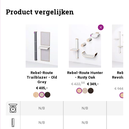
Product vergelijken
Rebel-Route
Rebel-Route Hunter
Rebel
Trailblazer - Old
- Rusty Oak
Revolutio
Grey
O
50
O
H
€
422,
€
349,-
50
€
405,-
€
944,
o
u
r
i
s
d
N/B
N/B
N
p
i
r
g
N/B
N/B
N
o
e