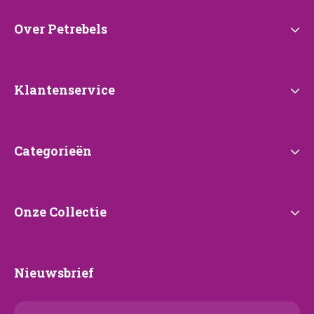
Over
Over Petrebels
Petrebels
Klantenservice
Klantenservice
Categorieën
Categorieën
Onze
Onze Collectie
Collectie
Nieuwsbrief
Nieuwsbrief