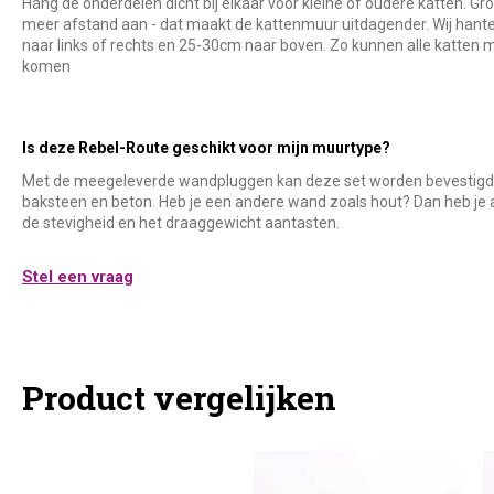
Hang de onderdelen dicht bij elkaar voor kleine of oudere katten. Gr
meer afstand aan - dat maakt de kattenmuur uitdagender. Wij hant
naar links of rechts en 25-30cm naar boven. Zo kunnen alle katten 
komen
Is deze Rebel-Route geschikt voor mijn muurtype?
Met de meegeleverde wandpluggen kan deze set worden bevestigd 
baksteen en beton. Heb je een andere wand zoals hout? Dan heb je 
de stevigheid en het draaggewicht aantasten.
Stel een vraag
Product vergelijken