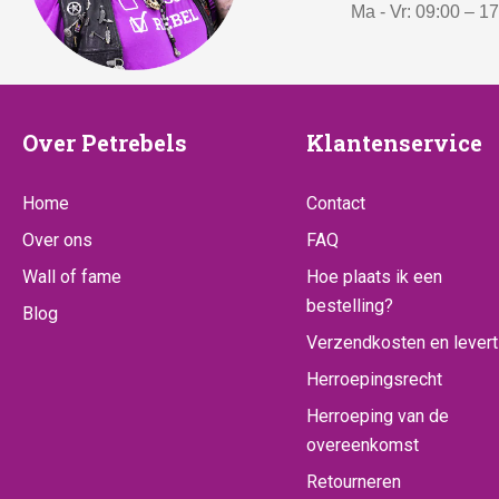
Ma - Vr: 09:00 – 1
:
€
4
2
Over
Klantenserv
Over Petrebels
Klantenservice
2
Petrebels
,
Home
Contact
5
0
Over ons
FAQ
.
Wall of fame
Hoe plaats ik een
bestelling?
Blog
Verzendkosten en levert
Herroepingsrecht
Herroeping van de
overeenkomst
Retourneren