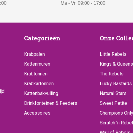
7:00
Ma - Vr: 09:00 - 17:00
:
€
3
9
ice
Categorieën
Onze
Categorieën
Onze Colle
9
Collecti
,
Krabpalen
Little Rebels
-
Kattenmuren
.
Kings & Queens
Krabtonnen
The Rebels
Krabkartonnen
Lucky Bastards
ijd
Kattenbakvulling
Natural Stars
Drinkfonteinen & Feeders
Sweet Petite
Accessoires
Champions Onl
Scratch ’n Rebel
Wall of Rebels