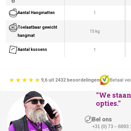
n
p
Aantal Hangmatten
1
k
r
e
i
Toelaatbaar gewicht
l
j
15 kg
hangmat
i
s
j
i
Aantal kussens
1
k
s
e
:
p
€
r
3
Betaal vei
9,6 uit 2432 beoordelingen
i
4
"We staan 
j
9
opties."
s
,
w
-
Bel ons
a
.
+31 (0) 73 – 6893
s