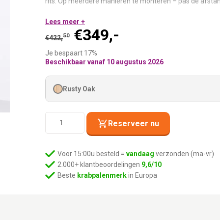
rits. Op meerdere manieren te monteren – pas de afsta
Rusty Oak eucalyptus hout:
Lees meer +
Handgemaakt – elk stuk heef
Oorspronkelijke
Huidige
€
349,-
Bevestigingsmateriaal inbegrepen:
Pluggen, schroeven 
50
€
422,
Uitwasbare kussens en hangmatten:
Verborgen rits – alt
prijs
prijs
Je bespaart 17%
Op meerdere manieren te monteren:
Dicht bij elkaar vo
was:
is:
Beschikbaar vanaf 10 augustus 2026
Inbegrepen: 1x Climb 1250, 1x Post 1250 Natural, 1x Level
50
€349,-.
€422,
.
screw
Rusty Oak
Rebel-
Reserveer nu
Route
Hunter
-
Voor 15:00u besteld =
vandaag
verzonden (ma-vr)
Rusty
2.000+ klantbeoordelingen
9,6/10
Oak
Beste
krabpalenmerk
in Europa
aantal