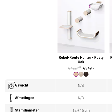
Rebel-Route Hunter - Rusty
R
Oak
50
O
H
€
422,
€
349,-
o
u
r
i
Gewicht
N/B
s
d
p
i
Afmetingen
N/B
r
g
o
e
Stamdiameter
12 + 15 cm