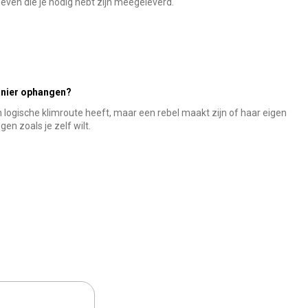
oeven die je nodig hebt zijn meegeleverd.
anier ophangen?
 logische klimroute heeft, maar een rebel maakt zijn of haar eigen
en zoals je zelf wilt.