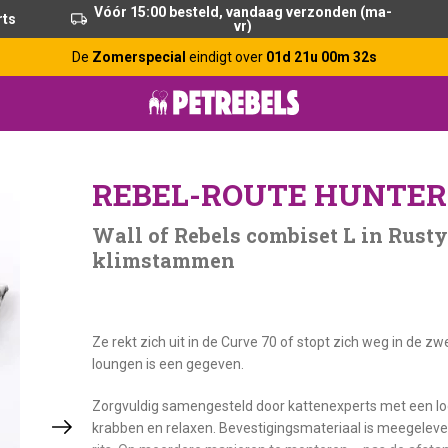
Vóór 15:00 besteld, vandaag verzonden (ma-
rts
vr)
De
Zomerspecial
eindigt over
01d 21u 00m 31s
REBEL-ROUTE HUNTER
Wall of Rebels combiset L in Rust
klimstammen
Ze rekt zich uit in de Curve 70 of stopt zich weg in de
loungen is een gegeven.
Zorgvuldig samengesteld door kattenexperts met een log
krabben en relaxen. Bevestigingsmateriaal is meegeleve