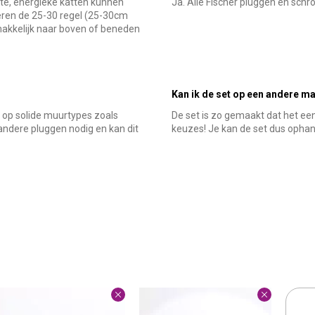
ote, energieke katten kunnen
Ja. Alle Fischer pluggen en schr
eren de 25-30 regel (25-30cm
makkelijk naar boven of beneden
Kan ik de set op een andere m
op solide muurtypes zoals
De set is zo gemaakt dat het een
andere pluggen nodig en kan dit
keuzes! Je kan de set dus ophang