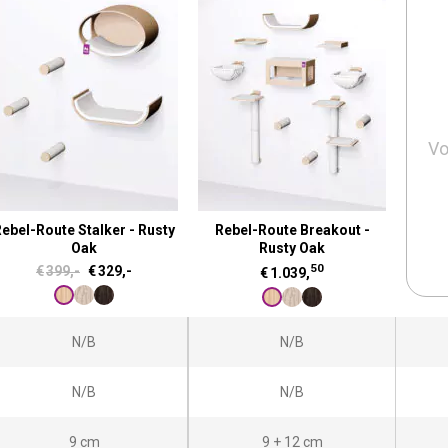
Vo
ebel-Route Stalker - Rusty
Rebel-Route Breakout -
Oak
Rusty Oak
50
O
H
€
399,-
€
329,-
€
1.039,
o
u
r
i
N/B
N/B
s
d
p
i
N/B
N/B
r
g
o
e
9 cm
9 + 12 cm