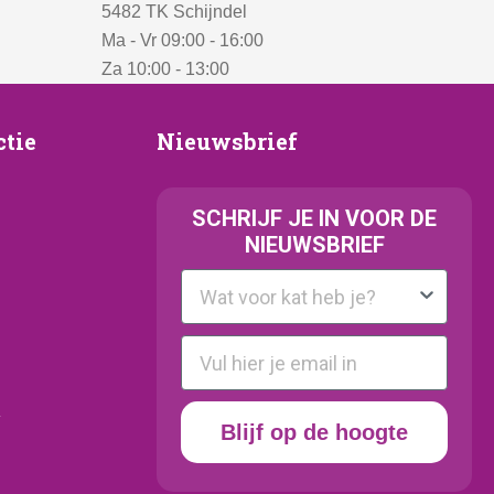
5482 TK Schijndel
Ma - Vr 09:00 - 16:00
Za 10:00 - 13:00
Nieuwsbrief
ctie
Nieuwsbrief
e
SCHRIJF JE IN VOOR DE
NIEUWSBRIEF
Kattenras
E-mail
y
Blijf op de hoogte