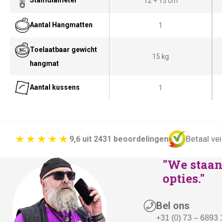
Stamdiameter
12 + 15 cm
n
p
Aantal Hangmatten
1
k
r
e
i
Toelaatbaar gewicht
l
j
15 kg
hangmat
i
s
j
i
Aantal kussens
1
k
s
e
:
p
€
r
3
Betaal vei
9,6 uit 2431 beoordelingen
i
4
"We staan 
j
9
opties."
s
,
w
-
Bel ons
a
.
+31 (0) 73 – 6893
s