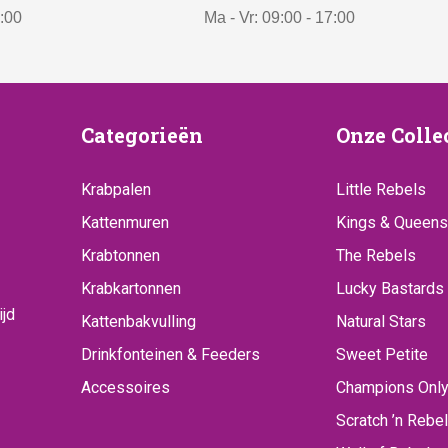
7:00
Ma - Vr: 09:00 - 17:00
:
€
3
9
ice
Categorieën
Onze
Categorieën
Onze Colle
9
Collecti
,
Krabpalen
Little Rebels
-
Kattenmuren
.
Kings & Queens
Krabtonnen
The Rebels
Krabkartonnen
Lucky Bastards
ijd
Kattenbakvulling
Natural Stars
Drinkfonteinen & Feeders
Sweet Petite
Accessoires
Champions Onl
Scratch ’n Rebel