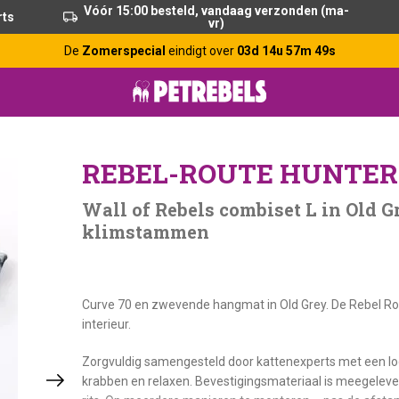
Vóór 15:00 besteld, vandaag verzonden (ma-
rts
vr)
De
Zomerspecial
eindigt over
03d 14u 57m 48s
REBEL-ROUTE HUNTER 
Wall of Rebels combiset L in Old 
klimstammen
Curve 70 en zwevende hangmat in Old Grey. De Rebel Rou
interieur.
Zorgvuldig samengesteld door kattenexperts met een log
krabben en relaxen. Bevestigingsmateriaal is meegeleve