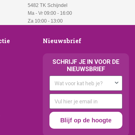
5482 TK Schijndel
Ma - Vr 09:00 - 16:00
Za 10:00 - 13:00
Nieuwsbrief
ctie
Nieuwsbrief
e
SCHRIJF JE IN VOOR DE
NIEUWSBRIEF
Kattenras
E-mail
y
Blijf op de hoogte