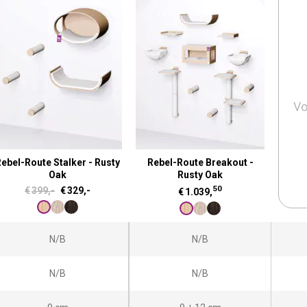
Vo
ebel-Route Stalker - Rusty
Rebel-Route Breakout -
Oak
Rusty Oak
50
O
H
€
399,-
€
329,-
€
1.039,
o
u
r
i
N/B
N/B
s
d
p
i
N/B
N/B
r
g
o
e