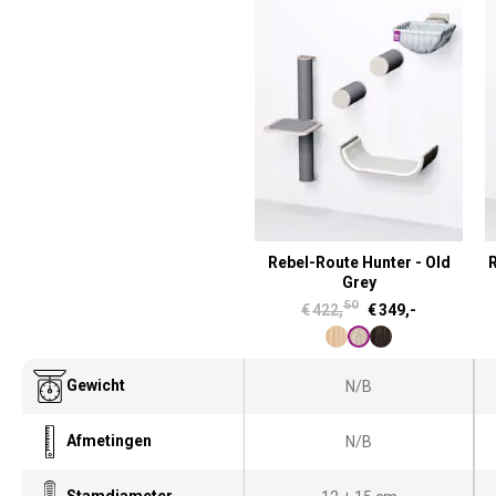
Rebel-Route Hunter - Old
R
Grey
50
O
H
€
422,
€
349,-
o
u
r
i
Gewicht
N/B
s
d
p
i
Afmetingen
N/B
r
g
o
e