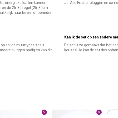
ote, energieke katten kunnen
Ja. Alle Fischer pluggen en schr
eren de 25-30 regel (25-30cm
makkelijk naar boven of beneden
Kan ik de set op een andere m
op solide muurtypes zoals
De set is zo gemaakt dat het een
andere pluggen nodig en kan dit
keuzes! Je kan de set dus ophang