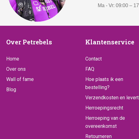
Ma - Vr: 09:00 – 1
:
€
4
2
Over
Klantenserv
Over Petrebels
Klantenservice
2
Petrebels
,
Home
Contact
5
0
Over ons
FAQ
.
Wall of fame
Hoe plaats ik een
bestelling?
Blog
Verzendkosten en levert
Herroepingsrecht
Herroeping van de
overeenkomst
Retourneren