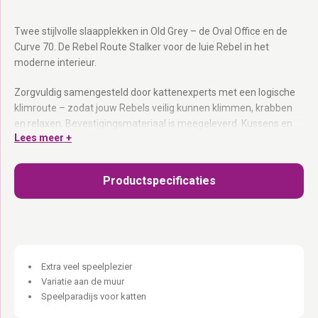
Twee stijlvolle slaapplekken in Old Grey – de Oval Office en de
Curve 70. De Rebel Route Stalker voor de luie Rebel in het
moderne interieur.
Zorgvuldig samengesteld door kattenexperts met een logische
klimroute – zodat jouw Rebels veilig kunnen klimmen, krabben
en relaxen. Bevestigingsmateriaal is meegeleverd. Kussens en
Lees meer +
hangmatten zijn uitwasbaar dankzij de verborgen rits. Op
meerdere manieren te monteren – pas de afstand aan op het
klimvermogen van jouw kat.
Productspecificaties
Old Grey eucalyptus hout:
Handgemaakt – elk stuk heeft zijn
eigen karakter.
Bevestigingsmateriaal inbegrepen:
Pluggen, schroeven en
alles wat je nodig hebt.
Uitwasbare kussens en hangmatten:
Verborgen rits – altijd fris.
Extra veel speelplezier
Op meerdere manieren te monteren:
Dicht bij elkaar voor
Variatie aan de muur
kleinere katten, verder uit elkaar voor grote avonturiers.
Speelparadijs voor katten