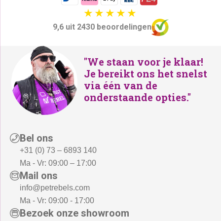
w
-
a
.
9,6 uit 2430 beoordelingen
s
:
"We staan voor je klaar!
€
Je bereikt ons het snelst
3
via één van de
9
onderstaande opties."
9
,
-
Bel ons
.
+31 (0) 73 – 6893 140
Ma - Vr: 09:00 – 17:00
Mail ons
info@petrebels.com
Ma - Vr: 09:00 - 17:00
Bezoek onze showroom