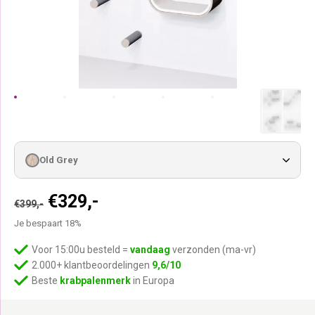
Old Grey
Oorspronkelijke
Huidige
€
329,-
€
399,-
prijs
prijs
Je bespaart 18%
was:
is:
€399,-.
€329,-.
Voor 15:00u besteld =
vandaag
verzonden (ma-vr)
2.000+ klantbeoordelingen
9,6/10
Beste
krabpalenmerk
in Europa