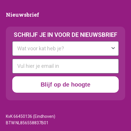
Nieuwsbrief
Nieuwsbrief
SCHRIJF JE IN VOOR DE NIEUWSBRIEF
Kattenras
E-mail
Blijf op de hoogte
KvK 66450136 (Eindhoven)
BTW NL856558837B01