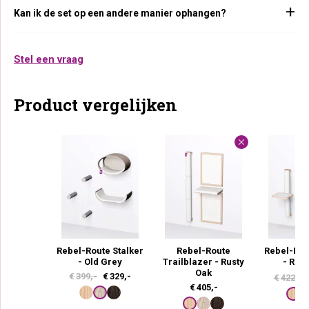
Kan ik de set op een andere manier ophangen?
Stel een vraag
Product vergelijken
Rebel-Route Stalker
Rebel-Route
Rebel-Rou
- Old Grey
Trailblazer - Rusty
- Rus
Oak
O
H
50
€
399,-
€
329,-
€
422,
€
405,-
o
u