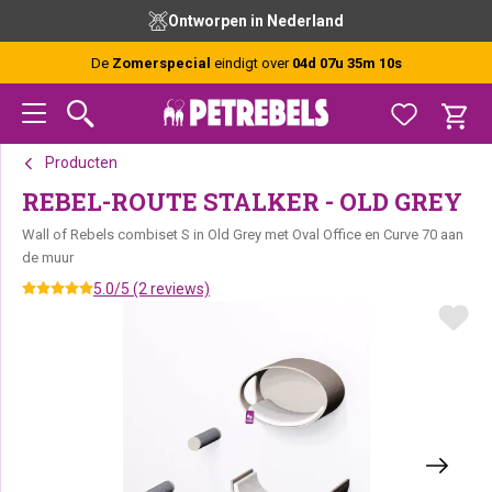
Spring
Door
Spring
Ontworpen in Nederland
naar
naar
naar
de
de
de
De
Zomerspecial
eindigt over
04d 07u 35m 10s
hoofdnavigatie
hoofd
voettekst
inhoud
Producten
REBEL-ROUTE STALKER - OLD GREY
Wall of Rebels combiset S in Old Grey met Oval Office en Curve 70 aan
de muur
5.0/5 (2 reviews)