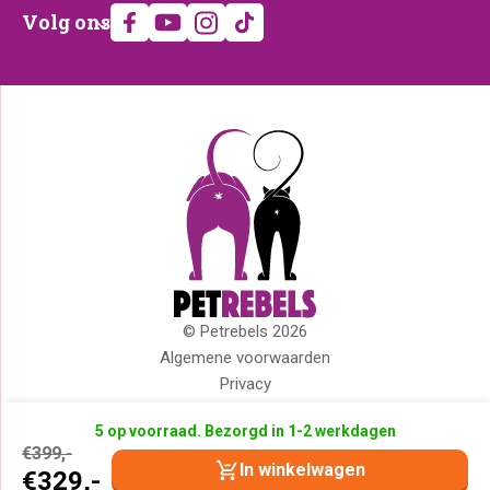
Volg
Volg ons
ons
© Petrebels 2026
Copyright
Algemene voorwaarden
Privacy
Cookies
5 op voorraad. Bezorgd in 1-2 werkdagen
Disclaimer
Oorspronkelijke
Huidige
€
399,-
Impressum
prijs
prijs
In winkelwagen
€
329,-
was:
is: