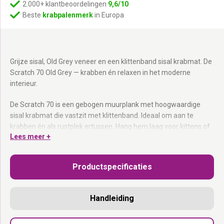
2.000+ klantbeoordelingen
9,6/10
Beste
krabpalenmerk
in Europa
Grijze sisal, Old Grey veneer en een klittenband sisal krabmat. De
Scratch 70 Old Grey — krabben én relaxen in het moderne
interieur.
De Scratch 70 is een gebogen muurplank met hoogwaardige
sisal krabmat die vastzit met klittenband. Ideaal om aan te
krabben én als rustplek ertussen. Hang hem laag voor kittens of
Lees meer +
senioren, of hoog voor de actieve klimmer. Gebruik de Scratch 70
ook als verbindingsstuk tussen twee slaapplekken. Onderdeel
van de Wall of Rebels collectie.
Productspecificaties
Gebogen eucalyptus hout met grijze sisal krabmat:
Hoogwaardige sisal, bevestigd met klittenband.
Handleiding
Multifunctioneel:
Krabben én relaxen — in één onderdeel.
Verbindingsstuk:
Koppelt twee slaapplekken aan elkaar.