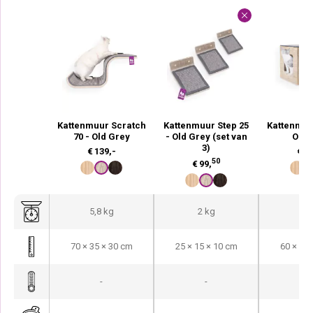
Kattenmuur Scratch
Kattenmuur Step 25
Kattenmuu
70 - Old Grey
- Old Grey (set van
Old 
3)
€
139,-
€
17
50
€
99,
5,8 kg
2 kg
8,9
70 × 35 × 30 cm
25 × 15 × 10 cm
60 × 35 
-
-
-