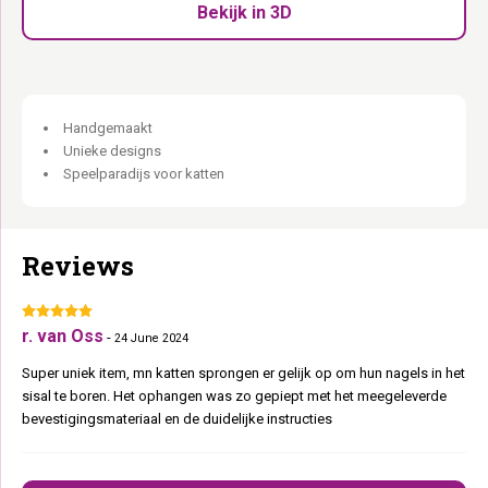
Bevestigingsmateriaal inbegrepen:
Veilige muurbevestiging.
Bekijk in 3D
Old Grey veneer:
Past bij alle Old Grey Wall of Rebels
onderdelen.
Krabben en relaxen. Op de muur.
Handgemaakt
Unieke designs
Speelparadijs voor katten
Reviews
r. van Oss
-
24 June 2024
Super uniek item, mn katten sprongen er gelijk op om hun nagels in het
sisal te boren. Het ophangen was zo gepiept met het meegeleverde
bevestigingsmateriaal en de duidelijke instructies