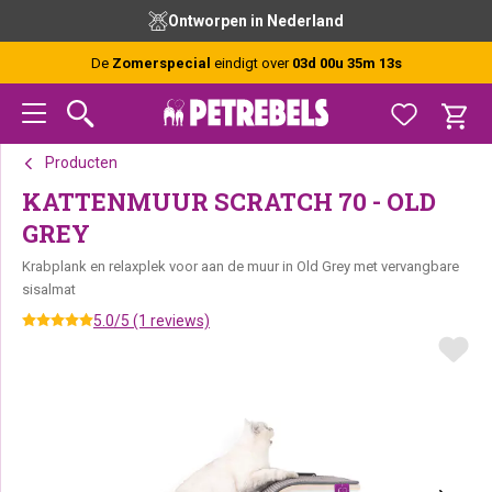
Spring
Door
Spring
Ontworpen in Nederland
naar
naar
naar
de
de
de
De
Zomerspecial
eindigt over
03d 00u 35m 13s
hoofdnavigatie
hoofd
voettekst
inhoud
Producten
KATTENMUUR SCRATCH 70 - OLD
GREY
Krabplank en relaxplek voor aan de muur in Old Grey met vervangbare
sisalmat
5.0/5 (1 reviews)