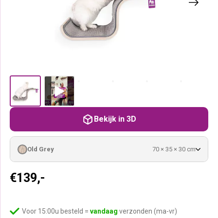
Bekijk in 3D
Old Grey
70 × 35 × 30 cm
€
139,-
Voor 15:00u besteld =
vandaag
verzonden (ma-vr)