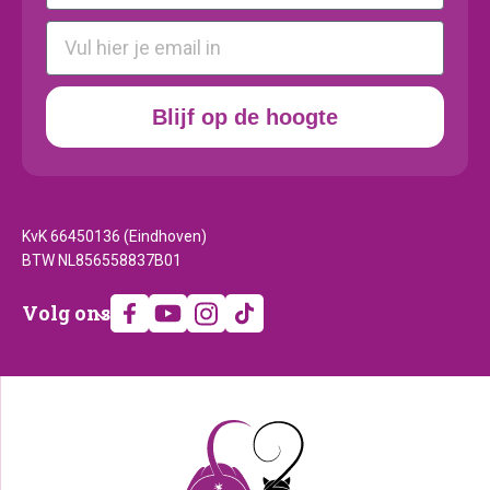
E-mail
Blijf op de hoogte
KvK 66450136 (Eindhoven)
BTW NL856558837B01
Volg
Volg ons
ons