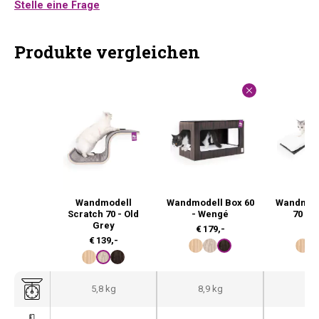
Stelle eine Frage
Produkte vergleichen
Wandmodell
Wandmodell Box 60
Wandmod
Scratch 70 - Old
- Wengé
70 - 
Grey
€
179,-
€
9
€
139,-
5,8 kg
8,9 kg
4,3