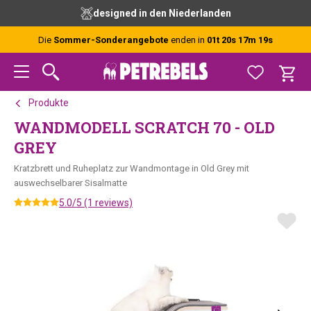
Zur
Skip
Zur
designed in den Niederlanden
Hauptnavigation
to
Fußzeile
springen
main
springen
Die
Sommer-Sonderangebote
enden in
01t 20s 17m 18s
content
Produkte
WANDMODELL SCRATCH 70 - OLD
GREY
Kratzbrett und Ruheplatz zur Wandmontage in Old Grey mit
auswechselbarer Sisalmatte
5.0/5 (1 reviews)