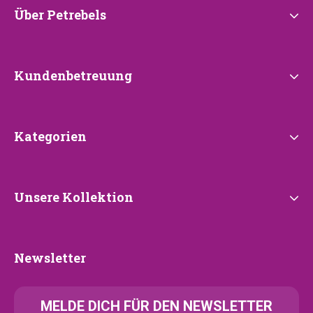
Über
Über Petrebels
Petrebels
Kundenbetreuung
Kundenbetreuung
Kategorien
Kategorien
Unsere
Unsere Kollektion
Kollektion
Newsletter
Newsletter
MELDE
DICH FÜR DEN NEWSLETTER