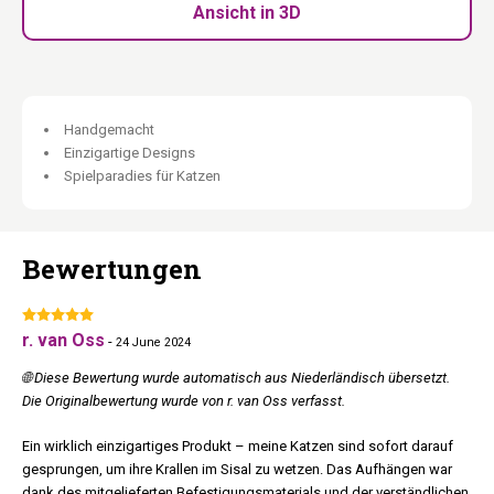
Hochbelastbare Z – Halterung inklusive:
Stabile
Ansicht in 3D
Wandbefestigung.
Als Verbindungsstück verwendbar:
Zwischen zwei Wall of
Rebels Elementen.
Teil der Wall of Rebels Kollektion:
Kombinierbar und
erweiterbar.
Handgemacht
Einzigartige Designs
Unsere Holzmöbel werden (teilweise) in Handarbeit aus natürlichen
Spielparadies für Katzen
Materialien hergestellt. Leichte Abweichungen in Farbe, Maserung
und Struktur sind natürlich und machen jedes Stück einzigartig.
Bewertungen
r. van Oss
-
24 June 2024
🌐 Diese Bewertung wurde automatisch aus Niederländisch übersetzt.
Die Originalbewertung wurde von r. van Oss verfasst.
Ein wirklich einzigartiges Produkt – meine Katzen sind sofort darauf
gesprungen, um ihre Krallen im Sisal zu wetzen. Das Aufhängen war
dank des mitgelieferten Befestigungsmaterials und der verständlichen