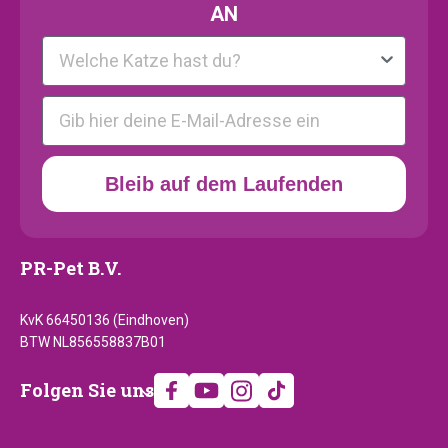
AN
Kattenras
E-mail
Bleib auf dem Laufenden
PR-Pet B.V.
KvK 66450136 (Eindhoven)
BTW NL856558837B01
Folgen
Folgen Sie uns
Sie
uns