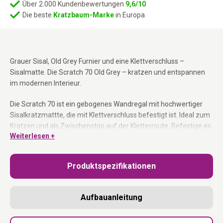
Über 2.000 Kundenbewertungen
9,6/10
Die beste
Kratzbaum-Marke
in Europa
Grauer Sisal, Old Grey Furnier und eine Klettverschluss –
Sisalmatte. Die Scratch 70 Old Grey – kratzen und entspannen
im modernen Interieur.
Die Scratch 70 ist ein gebogenes Wandregal mit hochwertiger
Sisalkratzmattte, die mit Klettverschluss befestigt ist. Ideal zum
Kratzen und als Zwischenstop auf der Kletterroute. Befestige es
Weiterlesen +
niedrig für Kätzchen oder Senioren, oder hoch für aktive
Kletterer. Verwende die Scratch 70 auch als Verbindungsstück
zwischen zwei Elementen.
Produktspezifikationen
Gebogene Kratzplatte 70 cm:
Kratzen und entspannen in
einem.
Aufbauanleitung
Hochwertiger Grauer Sisal per Klettverschluss:
Einfach
austauschbar.