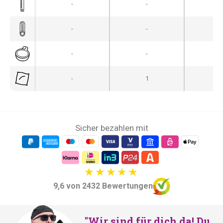
-
-
-
-
-
-
-
-
-
-
1
Sicher bezahlen mit
9,6 von 2432 Bewertungen
"Wir sind für dich da! Du