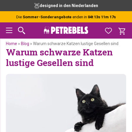
Zur
Skip
Zur
Zur
kostenlose Beratung durch unsere Experten
Hauptnavigation
to
Hauptsidebar
Fußzeile
springen
main
springen
springen
Die
Sommer-Sonderangebote
enden in
04t 13s 11m 16s
content
Home
»
Blog
»
Warum schwarze Katzen lustige Gesellen sind
Warum schwarze Katzen
lustige Gesellen sind