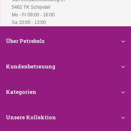
5482 TK Schijndel
Mo - Fr 09:00 - 16:00
Sa 10:00 - 13:00
Über
Über Petrebels
Petrebels
Kundenbetreuung
Kundenbetreuung
Kategorien
Kategorien
Unsere
Unsere Kollektion
Kollektion