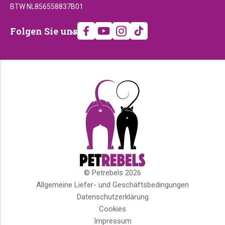
BTW NL856558837B01
Folgen
Folgen Sie uns
Sie
uns
© Petrebels 2026
Copyright
Allgemeine Liefer- und Geschäftsbedingungen
Datenschutzerklärung
Cookies
Impressum