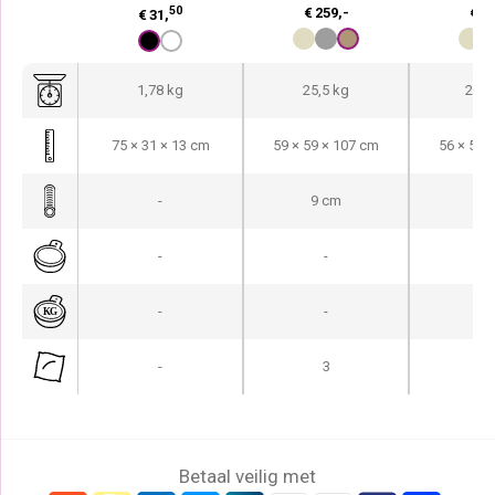
50
€
259,-
€
20
€
31,
1,78 kg
25,5 kg
25,1
75 × 31 × 13 cm
59 × 59 × 107 cm
56 × 59 
-
9 cm
9 
-
-
-
-
15
-
3
Betaal veilig met