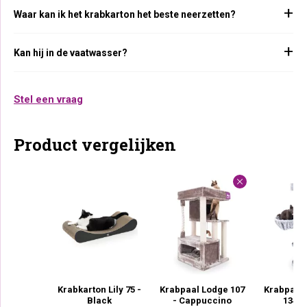
Waar kan ik het krabkarton het beste neerzetten?
Kan hij in de vaatwasser?
Stel een vraag
Product vergelijken
Krabkarton Lily 75 -
Krabpaal Lodge 107
Krabpaal 
Black
- Cappuccino
134 -