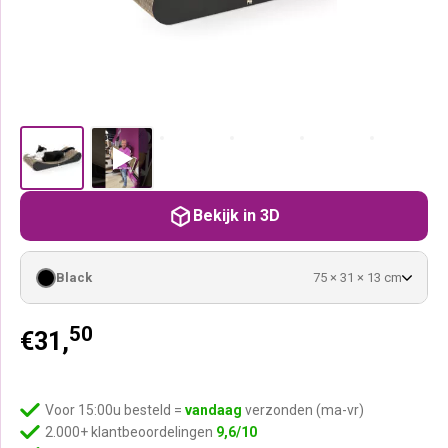
Bekijk in 3D
Black
75 × 31 × 13 cm
50
€
31,
Voor 15:00u besteld =
vandaag
verzonden (ma-vr)
2.000+ klantbeoordelingen
9,6/10