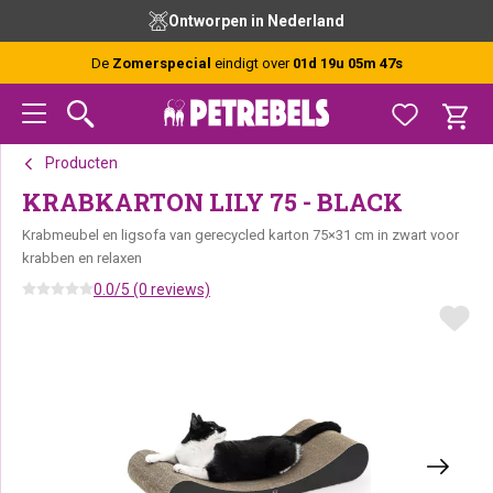
Spring
Door
Spring
Ontworpen in Nederland
naar
naar
naar
de
de
de
De
Zomerspecial
eindigt over
01d 19u 05m 47s
hoofdnavigatie
hoofd
voettekst
inhoud
Producten
KRABKARTON LILY 75 - BLACK
Krabmeubel en ligsofa van gerecycled karton 75×31 cm in zwart voor
krabben en relaxen
0.0/5 (0 reviews)