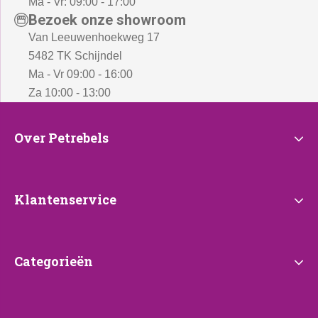
Ma - Vr: 09:00 - 17:00
Bezoek onze showroom
Van Leeuwenhoekweg 17
5482 TK Schijndel
Ma - Vr 09:00 - 16:00
Za 10:00 - 13:00
Over
Over Petrebels
Petrebels
Klantenservice
Klantenservice
Categorieën
Categorieën