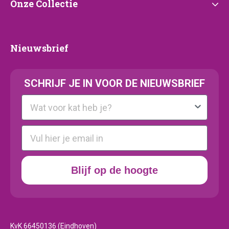
Onze
Onze Collectie
Collectie
Nieuwsbrief
Nieuwsbrief
SCHRIJF JE IN VOOR DE NIEUWSBRIEF
Kattenras
E-mail
Blijf op de hoogte
KvK 66450136 (Eindhoven)