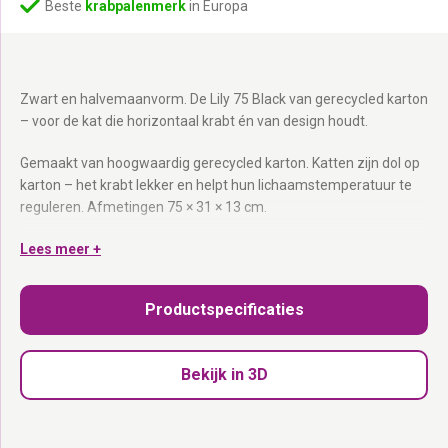
Beste
krabpalenmerk
in Europa
Zwart en halvemaanvorm. De Lily 75 Black van gerecycled karton
– voor de kat die horizontaal krabt én van design houdt.
Gemaakt van hoogwaardig gerecycled karton. Katten zijn dol op
karton – het krabt lekker en helpt hun lichaamstemperatuur te
reguleren. Afmetingen 75 × 31 × 13 cm.
Gerecycled karton:
Lees meer +
Duurzaam, stevig en milieuvriendelijk.
Ideaal voor horizontaal krabben, rekken en relaxen:
Nagels
scherpen, spieren strekken én ontspannen.
Productspecificaties
75 × 31 × 13 cm:
Past in elk interieur.
Licht van gewicht:
Makkelijk te verplaatsen naar de favoriete
plek.
Bekijk in 3D
Geschikt voor elke kat:
Jong, oud, groot en klein.
Krabkarton. Precies wat katten willen.