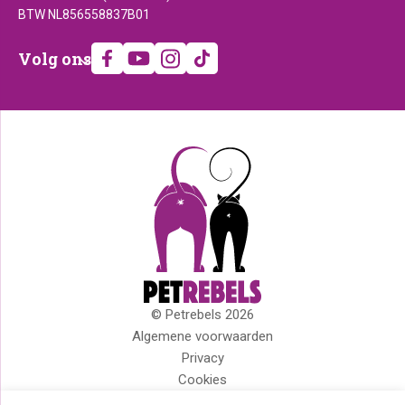
BTW NL856558837B01
Volg
Volg ons
ons
© Petrebels 2026
Copyright
Algemene voorwaarden
Privacy
Cookies
Disclaimer