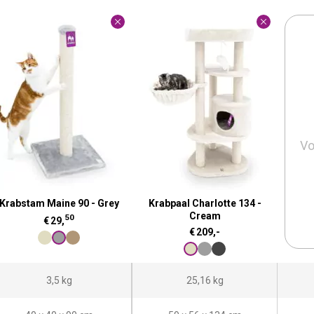
Vo
Krabstam Maine 90 - Grey
Krabpaal Charlotte 134 -
Cream
50
€
29,
€
209,-
3,5 kg
25,16 kg