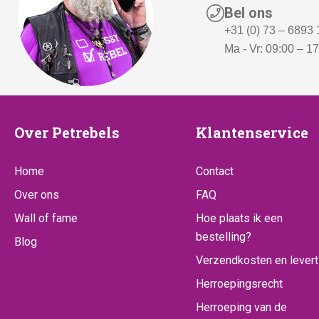
Bel ons
+31 (0) 73 – 6893
Ma - Vr: 09:00 – 1
Over
Klantenserv
Over Petrebels
Klantenservice
Petrebels
Home
Contact
Over ons
FAQ
Wall of fame
Hoe plaats ik een
bestelling?
Blog
Verzendkosten en levert
Herroepingsrecht
Herroeping van de