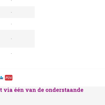
-
-
-
-
-
lst via één van de onderstaande