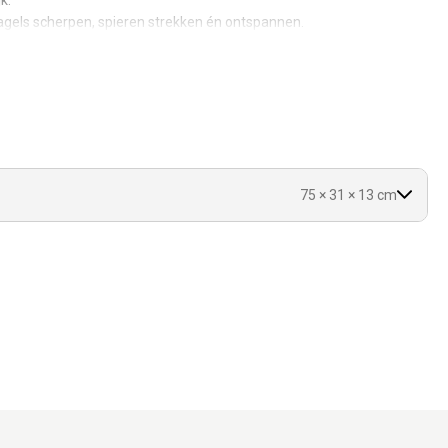
k.
gels scherpen, spieren strekken én ontspannen.
iete plek.
75 × 31 × 13 cm