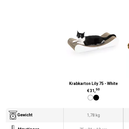
Krabkarton Lily 75 - White
50
€
31,
Gewicht
1,78 kg