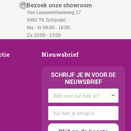
Bezoek onze showroom
Van Leeuwenhoekweg 17
5482 TK Schijndel
Ma - Vr 09:00 - 16:00
Za 10:00 - 13:00
Nieuwsbrief
ctie
Nieuwsbrief
e
SCHRIJF JE IN VOOR DE
NIEUWSBRIEF
Kattenras
E-mail
y