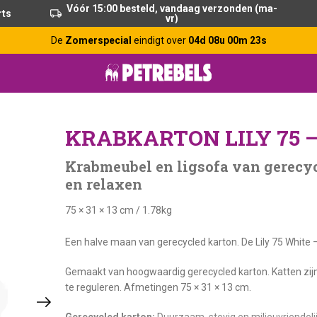
Vóór 15:00 besteld, vandaag verzonden (ma-
rts
vr)
De
Zomerspecial
eindigt over
04d 08u 00m 22s
KRABKARTON LILY 75 
Krabmeubel en ligsofa van gerecyc
en relaxen
75 × 31 × 13 cm
/
1.78kg
Een halve maan van gerecycled karton. De Lily 75 White –
Gemaakt van hoogwaardig gerecycled karton. Katten zijn
te reguleren. Afmetingen 75 × 31 × 13 cm.