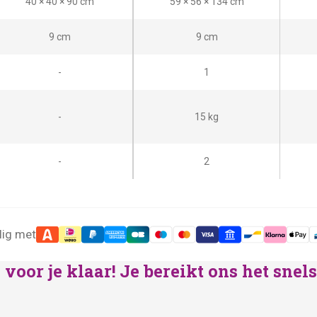
40 × 40 × 90 cm
59 × 56 × 134 cm
9 cm
9 cm
-
1
-
15 kg
-
2
lig met
voor je klaar! Je bereikt ons het sne