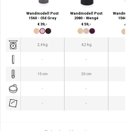
Wandmodell Post
Wandmodell Post
Wandmode
1560 - Old Grey
2080 - Wengé
1560 -
€
39,-
€
59,-
€
83
2,4 kg
4,2 kg
3,1
-
-
-
15 cm
20 cm
15
-
-
-
-
-
-