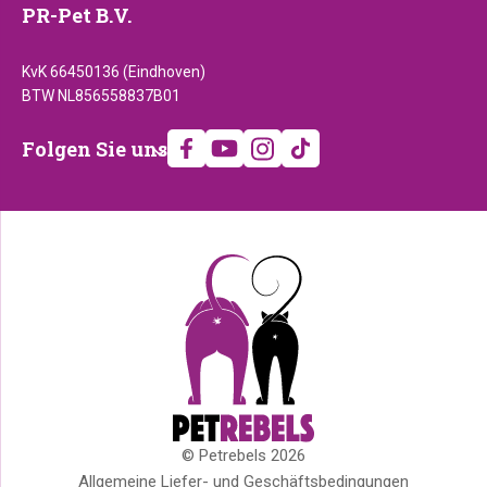
PR-Pet B.V.
KvK 66450136 (Eindhoven)
BTW NL856558837B01
Folgen
Folgen Sie uns
Sie
uns
© Petrebels 2026
Copyright
Allgemeine Liefer- und Geschäftsbedingungen