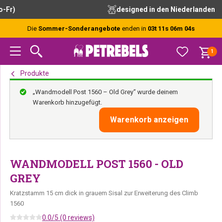
Zur
Skip
Zur
kostenlose Beratung durch unsere Experten
Hauptnavigation
to
Fußzeile
springen
main
springen
Die
Sommer-Sonderangebote
enden in
03t 11s 06m 03s
content
1
Produkte
„Wandmodell Post 1560 – Old Grey“ wurde deinem
Warenkorb hinzugefügt.
Warenkorb anzeigen
WANDMODELL POST 1560 - OLD
GREY
Kratzstamm 15 cm dick in grauem Sisal zur Erweiterung des Climb
1560
0.0/5 (0 reviews)