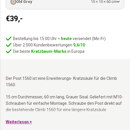
Old Grey
15 × 15 × 60 cm
€
39,-
Bestellung bis 15:00 Uhr =
heute
versendet (Mo-Fr)
Über 2.000 Kundenbewertungen
9,6/10
Die beste
Kratzbaum-Marke
in Europa
Der Post 1560 ist eine Erweiterungs- Kratzsäule für die Climb
1560.
15 cm Durchmesser, 60 cm lang, Grauer Sisal. Geliefert mit M10-
Schrauben für einfache Montage. Schraube den Post direkt auf
die bestehende Climb 1560 für eine längere Kratzsäule.
Erweiterungs- Kratzsäule für Climb 1560:
Weiterlesen +
Verlängere die
Kratzsäule ohne Neukauf.