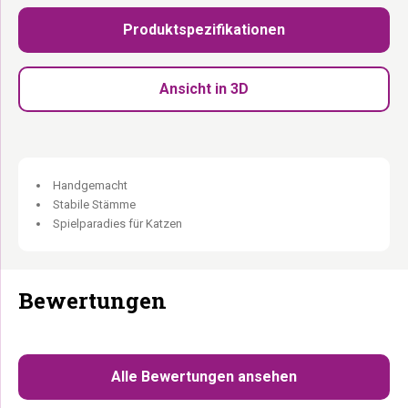
15 cm × 60 cm:
Gleiche Größe wie die Climb 1560.
Produktspezifikationen
Grauer Sisal:
Stabiler, langlebiger Sisal.
M10- Schrauben inklusive:
Einfache Montage direkt am
bestehenden Baum.
Ansicht in 3D
Handgemacht
Stabile Stämme
Spielparadies für Katzen
Bewertungen
Alle Bewertungen ansehen