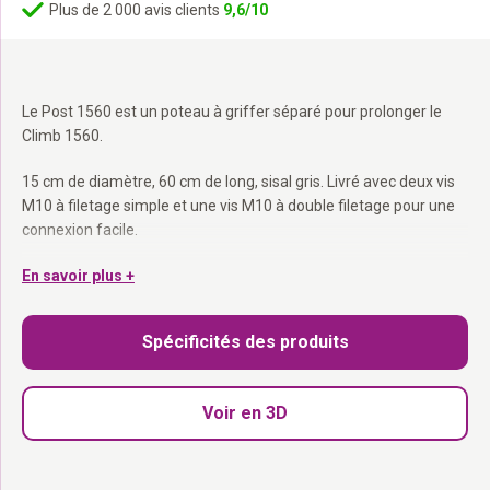
Plus de 2 000 avis clients
9,6/10
Le Post 1560 est un poteau à griffer séparé pour prolonger le
Climb 1560.
15 cm de diamètre, 60 cm de long, sisal gris. Livré avec deux vis
M10 à filetage simple et une vis M10 à double filetage pour une
connexion facile.
15 cm de diamètre, 60 cm de long :
En savoir plus +
Exactement compatible
avec le Climb 1560.
Sisal gris :
Assorti à ta configuration Wall of Rebels existante.
Spécificités des produits
Vis M10 incluses :
Prêt à monter.
Pour prolonger. Parce qu’elle veut toujours plus de surface à griffer.
Voir en 3D