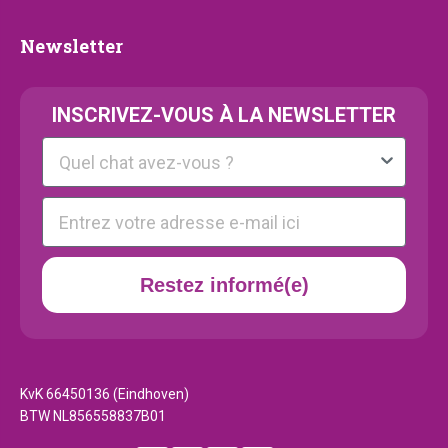
Newsletter
Newsletter
INSCRIVEZ-VOUS À LA NEWSLETTER
Kattenras
E-mail
Restez informé(e)
KvK 66450136 (Eindhoven)
BTW NL856558837B01