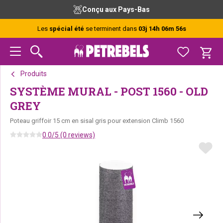
Passer
Passer
Passer
Conçu aux Pays-Bas
à
au
au
la
contenu
pied
Les
spécial été
se terminent dans
03j 14h 06m 56s
navigation
principal
de
principale
page
Produits
SYSTÈME MURAL - POST 1560 - OLD
GREY
Poteau griffoir 15 cm en sisal gris pour extension Climb 1560
0.0/5 (0 reviews)