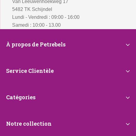
Van Leeuwenhoekweg 17
5482 TK Schijndel
Lundi - Vendredi : 09:00 - 16:00
Samedi : 10:00 - 13.00
À
À propos de Petrebels
propos
de
Petrebels
Service
Service Clientèle
Clientèle
Catégories
Catégories
Notre
Notre collection
collection