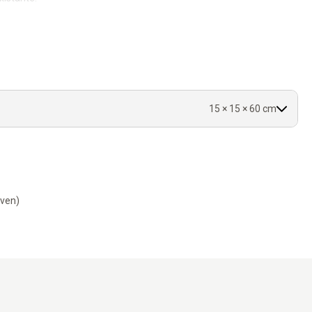
 griffer.
15 × 15 × 60 cm
-ven)