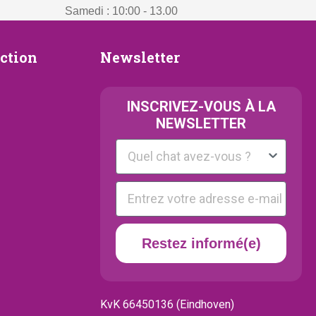
Samedi : 10:00 - 13.00
Newsletter
ection
Newsletter
ion
INSCRIVEZ-VOUS À LA
NEWSLETTER
Kattenras
E-mail
Restez informé(e)
KvK 66450136 (Eindhoven)