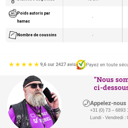
Poids autoris par
-
hamac
Nombre de coussins
-
Payez en toute sécu
9,6 sur 2427 avis
"Nous som
ci-dessous
Appelez-nous
+31 (0) 73 – 6893
Lundi - Vendredi : 