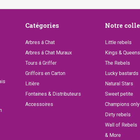
Catégories
Notre
Catégories
Notre coll
collect
Arbres á Chat
Little rebels
Arbres á Chat Muraux
Kings & Queens
Tours á Griffer
The Rebels
Griffoirs en Carton
Lucky bastards
ais
Litière
Natural Stars
Fontaines & Distributeurs
Sweet petite
Accessoires
Champions only
n
Dirty rebels
Wall of Rebels
& More