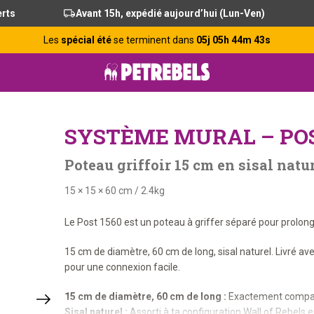
erts
Avant 15h, expédié aujourd’hui (Lun-Ven)
Les
spécial été
se terminent dans
05j 05h 44m 42s
SYSTÈME MURAL – POS
Poteau griffoir 15 cm en sisal nat
15 × 15 × 60 cm
/
2.4kg
Le Post 1560 est un poteau à griffer séparé pour prolong
15 cm de diamètre, 60 cm de long, sisal naturel. Livré av
pour une connexion facile.
15 cm de diamètre, 60 cm de long :
Exactement compati
Sisal naturel :
Assorti à ta configuration Wall of Rebels e