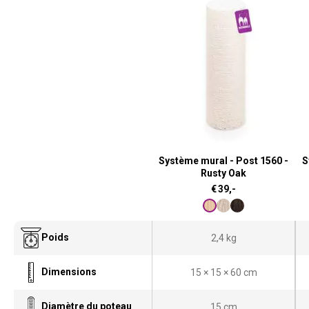
Système mural - Post 1560 -
S
Rusty Oak
€
39,-
Poids
2,4 kg
Dimensions
15 × 15 × 60 cm
Diamètre du poteau
15 cm