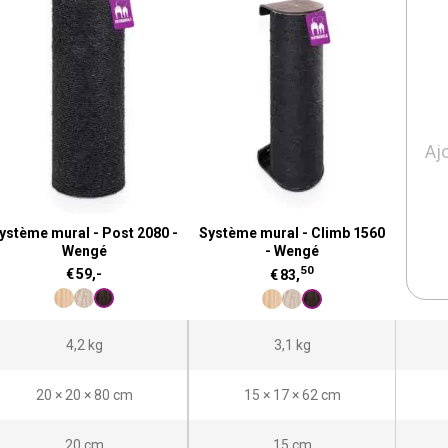
Aj
ystème mural - Post 2080 -
Système mural - Climb 1560
Wengé
- Wengé
50
€
59,-
€
83,
4,2 kg
3,1 kg
20 × 20 × 80 cm
15 × 17 × 62 cm
20 cm
15 cm