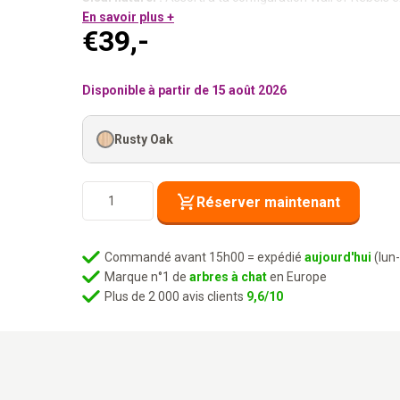
Vis M10 incluses :
En savoir plus +
Prêt à monter.
€
39,-
Pour prolonger. Parce qu’elle veut toujours plus de surface à
Disponible à partir de 15 août 2026
Rusty Oak
quantité
Réserver maintenant
de
Système
mural
Commandé avant 15h00 = expédié
aujourd'hui
(lun
-
Marque n°1 de
arbres à chat
en Europe
Post
Plus de 2 000 avis clients
9,6/10
1560
-
Rusty
Oak