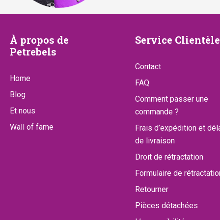
À
Service
À propos de
Service Clientèle
Petrebels
propos
Clientèle
Contact
de
Home
FAQ
Petrebels
Blog
Comment passer une
Et nous
commande ?
Wall of fame
Frais d’expédition et dél
de livraison
Droit de rétractation
Formulaire de rétractatio
Retourner
Pièces détachées