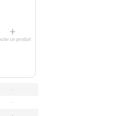
+
outer un produit
-
-
-