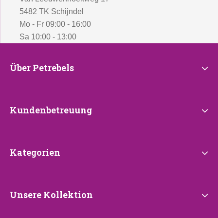
5482 TK Schijndel
Mo - Fr 09:00 - 16:00
Sa 10:00 - 13:00
Über
Über Petrebels
Petrebels
Kundenbetreuung
Kundenbetreuung
Kategorien
Kategorien
Unsere
Unsere Kollektion
Kollektion