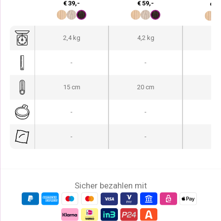
€
39,-
€
59,-
€
83
2,4 kg
4,2 kg
3,1
-
-
-
15 cm
20 cm
15
-
-
-
-
-
-
Sicher bezahlen mit