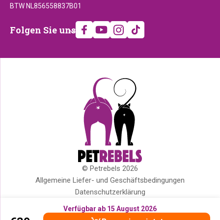
BTW NL856558837B01
Folgen
Folgen Sie uns
Sie
uns
© Petrebels 2026
Copyright
Allgemeine Liefer- und Geschäftsbedingungen
Datenschutzerklärung
Cookies
Verfügbar ab 15 August 2026
Impressum