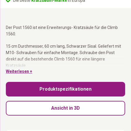
Die beste
Kratzbaum-Marke
in Europa
Der Post 1560 ist eine Erweiterungs- Kratzsäule für die Climb
1560.
15 cm Durchmesser, 60 cm lang, Schwarzer Sisal. Geliefert mit
M10- Schrauben für einfache Montage. Schraube den Post
direkt auf die bestehende Climb 1560 für eine längere
Kratzsäule.
Weiterlesen +
Erweiterungs- Kratzsäule für Climb 1560:
Verlängere die
Kratzsäule ohne Neukauf.
Produktspezifikationen
15 cm × 60 cm:
Gleiche Größe wie die Climb 1560.
Schwarzer Sisal:
Stabiler, langlebiger Sisal.
M10- Schrauben inklusive:
Einfache Montage direkt am
Ansicht in 3D
bestehenden Baum.