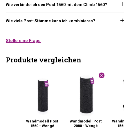
Wie verbinde ich den Post 1560 mit dem Climb 1560?
Wie viele Post-Stämme kann ich kombinieren?
Stelle eine Frage
Produkte vergleichen
Wandmodell Post
Wandmodell Post
Wandmode
1560 - Wengé
2080 - Wengé
1560 -