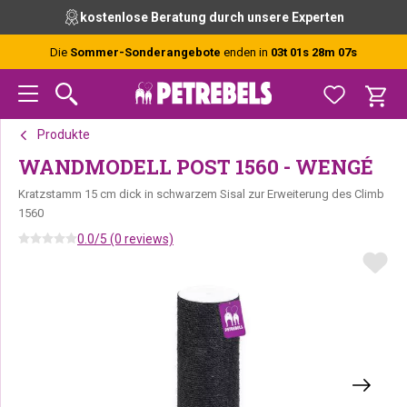
Zur
Skip
Zur
kostenlose Beratung durch unsere Experten
Hauptnavigation
to
Fußzeile
springen
main
springen
Die
Sommer-Sonderangebote
enden in
03t 01s 28m 07s
content
Produkte
WANDMODELL POST 1560 - WENGÉ
Kratzstamm 15 cm dick in schwarzem Sisal zur Erweiterung des Climb
1560
0.0/5 (0 reviews)