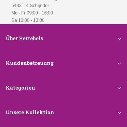
5482 TK Schijndel
Mo - Fr 09:00 - 16:00
Sa 10:00 - 13:00
Über
Über Petrebels
Petrebels
Kundenbetreuung
Kundenbetreuung
Kategorien
Kategorien
Unsere
Unsere Kollektion
Kollektion