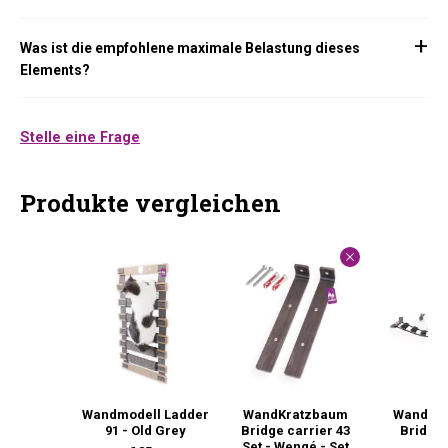
Was ist die empfohlene maximale Belastung dieses
Elements?
Stelle eine Frage
Produkte vergleichen
Wandmodell Ladder
WandKratzbaum
WandKr
91 - Old Grey
Bridge carrier 43
Bridge 
Set - Wengé - Set