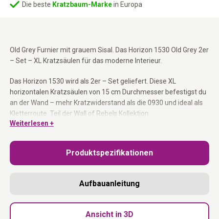
Die beste
Kratzbaum-Marke
in Europa
Old Grey Furnier mit grauem Sisal. Das Horizon 1530 Old Grey 2er
– Set – XL Kratzsäulen für das moderne Interieur.
Das Horizon 1530 wird als 2er – Set geliefert. Diese XL
horizontalen Kratzsäulen von 15 cm Durchmesser befestigst du
an der Wand – mehr Kratzwiderstand als die 0930 und ideal als
Kletterroute. Teil der Wall of Rebels Kollektion.
Weiterlesen +
15 – cm – XL – Kratzsäulen, 30 cm lang:
Mehr Widerstand für
große Katzen.
Produktspezifikationen
2er – Set:
Zwei Stämme für eine robuste Kletterroute.
Horizontal an der Wand montierbar:
Befestigungsmaterial
inklusive.
Aufbauanleitung
Teil der Wall of Rebels Kollektion:
Kombinierbar mit allen
Elementen.
Ansicht in 3D