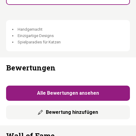
Unsere Holzmöbel werden (teilweise) in Handarbeit aus natürlichen
Materialien hergestellt. Leichte Abweichungen in Farbe, Maserung
und Struktur sind natürlich und machen jedes Stück einzigartig.
Handgemacht
Einzigartige Designs
Spielparadies für Katzen
Bewertungen
Alle Bewertungen ansehen
Bewertung hinzufügen
Wall of Fame