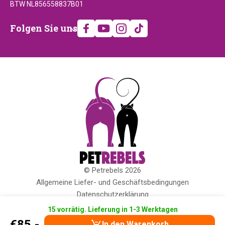
BTW NL856558837B01
Folgen
Folgen Sie uns
Sie
uns
© Petrebels 2026
Copyright
Allgemeine Liefer- und Geschäftsbedingungen
Datenschutzerklärung
Cookies
15 vorrätig. Lieferung in 1-3 Werktagen
Impressum
€
85,-
In den Warenkorb