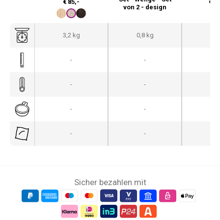
€
85,-
€
12
von 2 - design
3,2 kg
0,8 kg
4,2
-
-
-
-
-
-
-
-
-
-
-
-
Sicher bezahlen mit