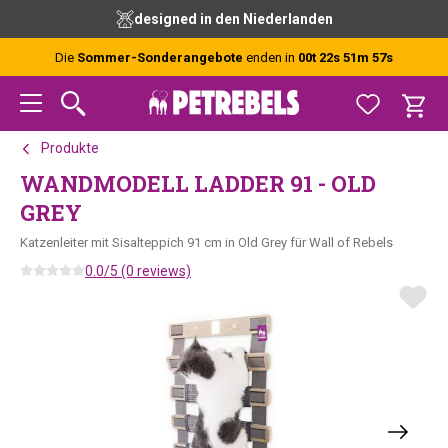
Zur
Skip
Zur
designed in den Niederlanden
Hauptnavigation
to
Fußzeile
springen
main
springen
Die
Sommer-Sonderangebote
enden in
00t 22s 51m 57s
content
Produkte
WANDMODELL LADDER 91 - OLD
GREY
Katzenleiter mit Sisalteppich 91 cm in Old Grey für Wall of Rebels
0.0/5 (0 reviews)