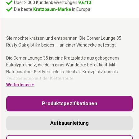
Über 2.000 Kundenbewertungen
9,6/10
Die beste
Kratzbaum-Marke
in Europa
Sie möchte kratzen und entspannen. Die Corner Lounge 35
Rusty Oak gibt ihr beides — an einer Wandecke befestigt.
Die Corner Lounge 35 ist eine Kratzplatte aus gebogenem
Eukalyptusholz, die du in einer Wandecke befestigst. Mit
Natursisal per Klettverschluss. Ideal als Kratzplatz und als
Zwischenstop auf der Kletterroute.
Weiterlesen +
Für Wandecken gemacht:
Kratzen genau dort, wo deine Katze
sowieso lang läuft.
Produktspezifikationen
Natursisal per Klettverschluss:
Einfach austauschbar.
35 × 35 cm:
Kompakt und praktisch.
Als Zwischenstop ideal:
Zwischen zwei Wall of Rebels
Aufbauanleitung
Elementen.
Unsere Holzmöbel werden (teilweise) in Handarbeit aus natürlichen