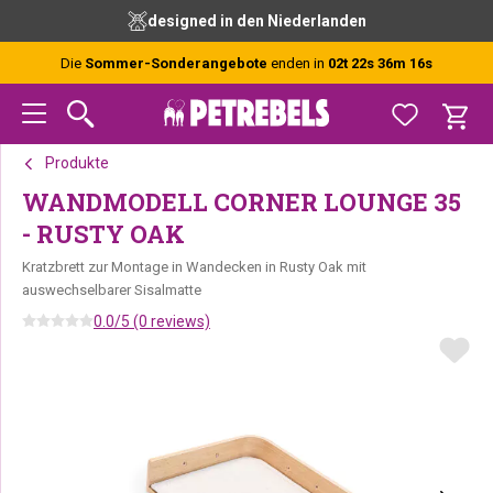
Zur
Skip
Zur
designed in den Niederlanden
Hauptnavigation
to
Fußzeile
springen
main
springen
Die
Sommer-Sonderangebote
enden in
02t 22s 36m 16s
content
Produkte
WANDMODELL CORNER LOUNGE 35
- RUSTY OAK
Kratzbrett zur Montage in Wandecken in Rusty Oak mit
auswechselbarer Sisalmatte
0.0/5 (0 reviews)