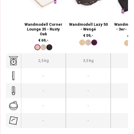
Wandmodell Corner
Wandmodell Lazy 50
Wandmodel
Lounge 35 - Rusty
- Wengé
- 3er- Se
Oak
€
59,-
€
99
€
69,-
2,5 kg
3,5 kg
2 
-
-
-
-
-
-
-
-
-
-
-
-