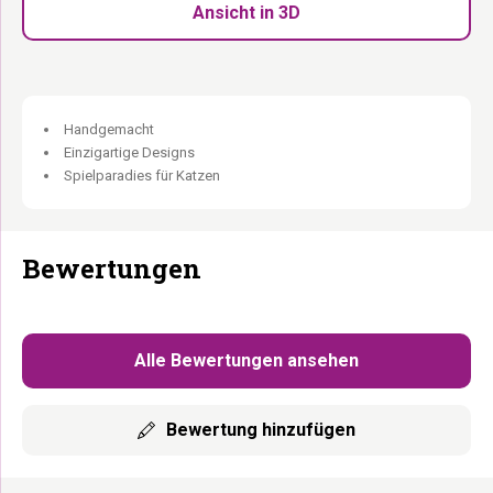
Ansicht in 3D
Materialien hergestellt. Leichte Abweichungen in Farbe, Maserung
und Struktur sind natürlich und machen jedes Stück einzigartig.
Handgemacht
Einzigartige Designs
Spielparadies für Katzen
Bewertungen
Alle Bewertungen ansehen
Bewertung hinzufügen