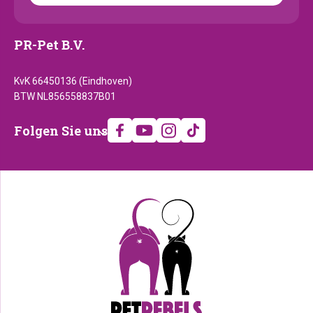
PR-Pet B.V.
KvK 66450136 (Eindhoven)
BTW NL856558837B01
Folgen
Folgen Sie uns
Sie
uns