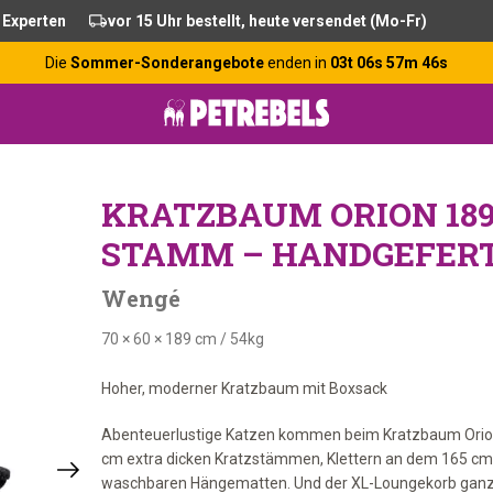
 Experten
vor 15 Uhr bestellt, heute versendet (Mo-Fr)
Die
Sommer-Sonderangebote
enden in
03t 06s 57m 46s
KRATZBAUM ORION 189
STAMM – HANDGEFER
Wengé
70 × 60 × 189 cm
/
54kg
Hoher, moderner Kratzbaum mit Boxsack
Abenteuerlustige Katzen kommen beim Kratzbaum Orion 18
cm extra dicken Kratzstämmen, Klettern an dem 165 cm l
waschbaren Hängematten. Und der XL-Loungekorb ganz obe