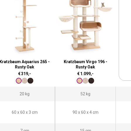
Kratzbaum Aquarius 265 -
Kratzbaum Virgo 196 -
Rusty Oak
Rusty Oak
€
319,-
€
1.099,-
20 kg
52 kg
60 x 60 x 3 cm
90 x 60 x 4 cm
7 cm
15 cm