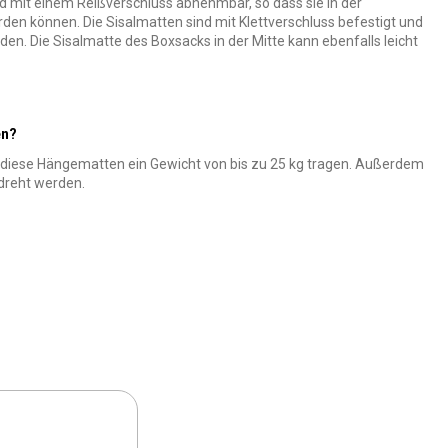
d mit einem Reißverschluss abnehmbar, so dass sie in der
 können. Die Sisalmatten sind mit Klettverschluss befestigt und
. Die Sisalmatte des Boxsacks in der Mitte kann ebenfalls leicht
en?
diese Hängematten ein Gewicht von bis zu 25 kg tragen. Außerdem
edreht werden.