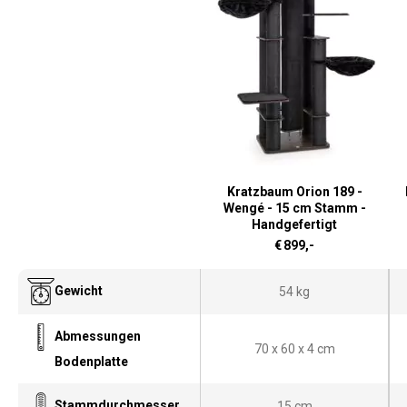
Kratzbaum Orion 189 -
Wengé - 15 cm Stamm -
Handgefertigt
€
899,-
Gewicht
54 kg
Abmessungen
70 x 60 x 4 cm
Bodenplatte
Stammdurchmesser
15 cm