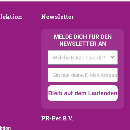
Newsletter
lektion
Newsletter
ion
MELDE
DICH FÜR DEN
NEWSLETTER AN
Kattenras
E-mail
y
Bleib auf dem Laufenden
PR-Pet B.V.
ktion