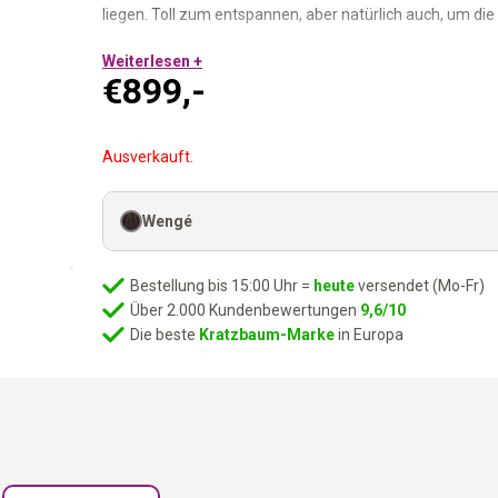
liegen. Toll zum entspannen, aber natürlich auch, um d
Farben – off-white Plüsch und Wengé-Stil (schwarz-brau
Weiterlesen +
€
899,-
Maße – Länge 70 cm, Breite 60 cm und Höhe 189 cm
2x Waschbare Hängematten – Sisal-Boxsack
Sisalteppich wird mit dem mitgelieferten Klettverschluss
Ausverkauft.
extragroßes Loungesofa mit waschbarem Kissen
Unsere Holzmöbel werden (teilweise) in Handarbeit aus n
Wengé
einzigartige Merkmale aufweisen, wie z. B. leichte Abwe
Unterschiede tragen zum einzigartigen Aussehen und C
Bestellung bis 15:00 Uhr =
heute
versendet (Mo-Fr)
Über 2.000 Kundenbewertungen
9,6/10
Die beste
Kratzbaum-Marke
in Europa