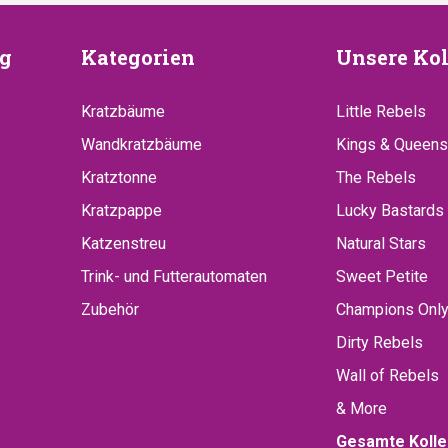
euung
Kategorien
Unsere
g
Kategorien
Unsere Kol
Kollekt
Kratzbäume
Little Rebels
Wandkratzbäume
Kings & Queens
Kratztonne
The Rebels
Kratzpappe
Lucky Bastards
Katzenstreu
Natural Stars
Trink- und Futterautomaten
Sweet Petite
Zubehör
Champions Onl
Dirty Rebels
Wall of Rebels
& More
Gesamte Kolle