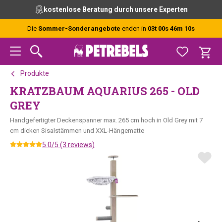
Zur
Skip
Zur
kostenlose Beratung durch unsere Experten
Hauptnavigation
to
Fußzeile
springen
main
springen
Die
Sommer-Sonderangebote
enden in
03t 00s 46m 10s
content
Produkte
KRATZBAUM AQUARIUS 265 - OLD
GREY
Handgefertigter Deckenspanner max. 265 cm hoch in Old Grey mit 7
cm dicken Sisalstämmen und XXL-Hängematte
5.0/5 (3 reviews)