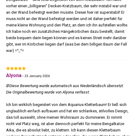
vorher einen „billigeren“ Decken-Kratzbaum, der sehr instabil war und
an der Wand befestigt werden musste. Dieser hier ist superstabil! Er
muss nicht an der Wand befestigt werden und ist daher perfekt für
meine kleine Wohnung und den Platz, an dem ich ihn aufstellen wollte.
Ich habe noch ein zusätzliches Hängekörbchen dazu bestellt, damit
beide bequem darin liegen können und es keinen Streit mehr darüber
gibt, wer im Körbchen liegen darf (was bei dem billigen Baum der Fall
war) =^_^=
Alyona
-
23 January 2026
🌐 Diese Bewertung wurde automatisch aus Niederländisch übersetzt.
Die Originalbewertung wurde von Alyona verfasst.
Ich bin wirklich begeistert von dem Aquarius-Kletterbaum! Er ließ sich
unglaublich einfach aufbauen und hat ein schlankes, stilvolles Design,
das toll aussieht, ohne meinen Wohnraum zu dominieren. Er nimmt
nicht viel Platz weg, ist aber dennoch perfekt für meine Bengalkatze
Aika, die es absolut liebt, zu klettern. Ich kann diesen Kletterbaum