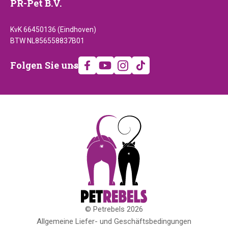
PR-Pet B.V.
KvK 66450136 (Eindhoven)
BTW NL856558837B01
Folgen
Folgen Sie uns
Sie
uns
© Petrebels 2026
Copyright
Allgemeine Liefer- und Geschäftsbedingungen