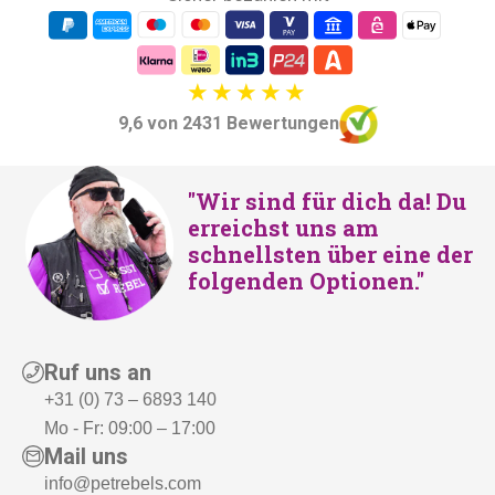
r
s
e
t
i
:
s
€
w
2
9,6 von 2431 Bewertungen
a
2
r
9
"Wir sind für dich da! Du
:
,
erreichst uns am
€
-
schnellsten über eine der
2
.
folgenden Optionen."
6
5
,
Ruf uns an
-
+31 (0) 73 – 6893 140
Mo - Fr: 09:00 – 17:00
Mail uns
info@petrebels.com