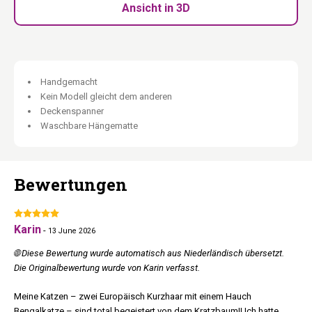
zu ersetzen.
Ansicht in 3D
Waschbare Hängematte:
Immer frisch.
Handgefertigt aus Eukalyptusholz:
Jedes Stück einzigartig.
Hoch. Handgefertigt. Kein Loch in der Wand.
Handgemacht
Unsere Holzmöbel werden (teilweise) in Handarbeit aus natürlichen
Kein Modell gleicht dem anderen
Materialien hergestellt. Daher kann jedes Produkt einzigartige
Deckenspanner
Merkmale aufweisen — leichte Abweichungen in Farbe, Maserung
Waschbare Hängematte
und Struktur. Diese natürlichen Unterschiede machen jedes
Möbelstück einzigartig.
Bewertungen
Karin
-
13 June 2026
🌐 Diese Bewertung wurde automatisch aus Niederländisch übersetzt.
Die Originalbewertung wurde von Karin verfasst.
Meine Katzen – zwei Europäisch Kurzhaar mit einem Hauch
Bengalkatze – sind total begeistert von dem Kratzbaum!! Ich hatte