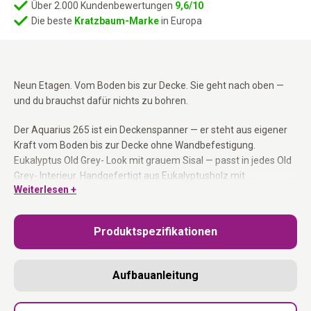
Über 2.000 Kundenbewertungen
9,6/10
Die beste
Kratzbaum-Marke
in Europa
Neun Etagen. Vom Boden bis zur Decke. Sie geht nach oben —
und du brauchst dafür nichts zu bohren.
Der Aquarius 265 ist ein Deckenspanner — er steht aus eigener
Kraft vom Boden bis zur Decke ohne Wandbefestigung.
Eukalyptus Old Grey- Look mit grauem Sisal — passt in jedes Old
Grey- Interieur. Handgefertigt aus Eukalyptusholz mit
Weiterlesen +
Sisalteppich, der mit dem mitgelieferten Klettverschluss
befestigt wird. Für Decken zwischen 243 und 265 cm geeignet.
Waschbare Hängematte.
Produktspezifikationen
Deckenspanner 265 cm:
Kein Loch in der Wand — er steht auf
eigener Kraft.
Aufbauanleitung
Höhenverstellbar:
Für Decken zwischen 243 und 265 cm.
grauem Sisal mit Klettverschluss:
Einfach zu montieren und