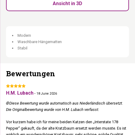
gleichzeitig.
Ansicht in 3D
8 Etagen auf 178 cm:
Klettern, spielen und chillen auf jedem
Level.
Waschbare Kissen:
Leicht sauber zu halten.
Design- Kratzbaum voller Spielspaß.
Modern
Waschbare Hängematten
Stabil
Bewertungen
H.M. Lubach
-
18 June 2026
🌐 Diese Bewertung wurde automatisch aus Niederländisch übersetzt.
Die Originalbewertung wurde von H.M. Lubach verfasst.
Vor kurzem habe ich für meine beiden Katzen den „Interstate 178
Pepper“ gekauft, da der alte Kratzbaum ersetzt werden musste. Es ist
wirklich ein wunderschöner Kratzbaum: sehr schöne, solide Qualität,