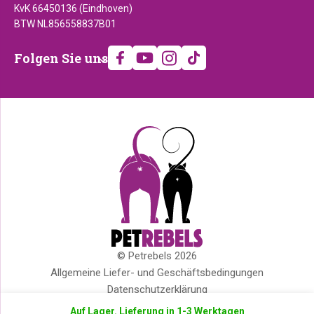
KvK 66450136 (Eindhoven)
BTW NL856558837B01
Folgen
Folgen Sie uns
Sie
uns
© Petrebels 2026
Copyright
Allgemeine Liefer- und Geschäftsbedingungen
Datenschutzerklärung
Cookies
Auf Lager. Lieferung in 1-3 Werktagen