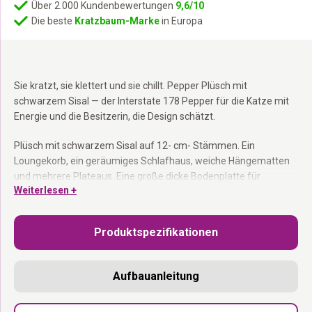
Über 2.000 Kundenbewertungen
9,6/10
Die beste
Kratzbaum-Marke
in Europa
Sie kratzt, sie klettert und sie chillt. Pepper Plüsch mit
schwarzem Sisal — der Interstate 178 Pepper für die Katze mit
Energie und die Besitzerin, die Design schätzt.
Plüsch mit schwarzem Sisal auf 12- cm- Stämmen. Ein
Loungekorb, ein geräumiges Schlafhaus, weiche Hängematten
und mehrere Plateaus. Eine große dicke Bodenplatte für
Weiterlesen +
Stabilität. Ideal für Haushalte mit mehr als einer Katze. In den
Niederlanden entworfen.
Produktspezifikationen
12- cm- Kratzstämme schwarzem Sisal:
Für aktive Katzen und
intensives Kratzen.
Loungekorb + geräumiges Schlafhaus:
Jeder hat seinen
Aufbauanleitung
eigenen Rückzugsort.
Große dicke Bodenplatte:
Stabil, auch bei mehreren Katzen