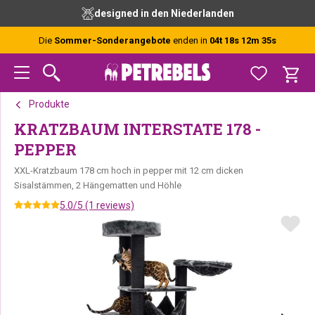
Zur
Skip
Zur
designed in den Niederlanden
Hauptnavigation
to
Fußzeile
springen
main
springen
Die
Sommer-Sonderangebote
enden in
04t 18s 12m 35s
content
Produkte
KRATZBAUM INTERSTATE 178 -
PEPPER
XXL-Kratzbaum 178 cm hoch in pepper mit 12 cm dicken
Sisalstämmen, 2 Hängematten und Höhle
5.0/5 (1 reviews)