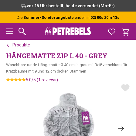
Zur
Skip
Zur
vor 15 Uhr bestellt, heute versendet (Mo-Fr)
Hauptnavigation
to
Fußzeile
springen
main
springen
Die
Sommer-Sonderangebote
enden in
02t 00s 20m 12s
content
Produkte
HÄNGEMATTE ZIP L 40 - GREY
Waschbare runde Hängematte Ø 40 cm in grau mit Reißverschluss für
Kratzbäume mit 9 und 12 cm dicken Stämmen
5.0/5 (1 reviews)