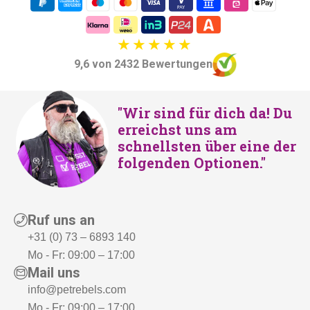
e
t
i
:
s
€
9,6 von 2432 Bewertungen
w
2
a
4
r
9
"Wir sind für dich da! Du
:
,
erreichst uns am
schnellsten über eine der
€
-
folgenden Optionen."
2
.
8
9
,
Ruf uns an
-
+31 (0) 73 – 6893 140
Mo - Fr: 09:00 – 17:00
Mail uns
info@petrebels.com
Mo - Fr: 09:00 – 17:00