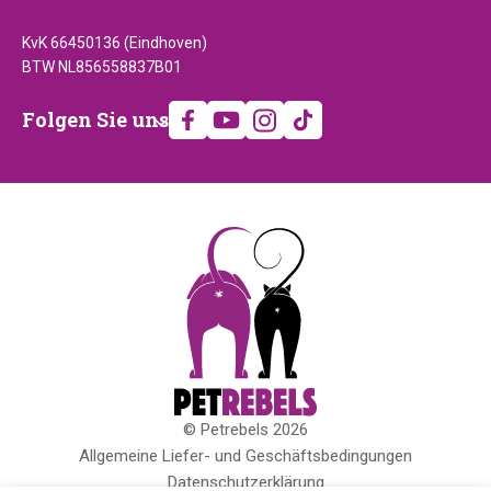
KvK 66450136 (Eindhoven)
BTW NL856558837B01
Folgen
Folgen Sie uns
Sie
uns
© Petrebels 2026
Copyright
Allgemeine Liefer- und Geschäftsbedingungen
Datenschutzerklärung