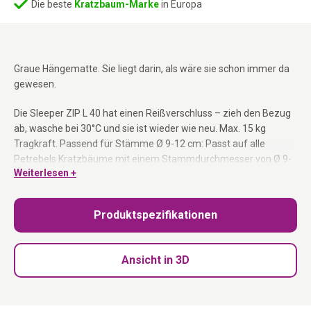
Die beste
Kratzbaum-Marke
in Europa
Graue Hängematte. Sie liegt darin, als wäre sie schon immer da
gewesen.
Die Sleeper ZIP L 40 hat einen Reißverschluss – zieh den Bezug
ab, wasche bei 30°C und sie ist wieder wie neu. Max. 15 kg
Tragkraft. Passend für Stämme Ø 9-12 cm: Passt auf alle
Petrebels Kratzbäume mit einem Stammdurchmesser von Ø 9-
Weiterlesen +
12 cm.
Waschbarer Bezug mit Reißverschluss:
Abziehen und bei 30°C
Produktspezifikationen
waschen.
Max. 15 kg Tragkraft:
Stabil für den täglichen Gebrauch.
Grauer Plüsch:
Weich und kuschelig.
Ansicht in 3D
Passend für Stämme Ø 9-12 cm:
Kompatibel mit allen
Petrebels Kratzbäumen dieser Größe.
Immer frisch. Immer weich.