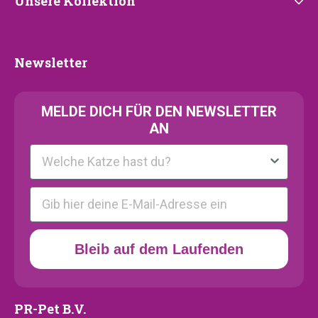
Unsere
Unsere Kollektion
Kollektion
Newsletter
Newsletter
MELDE
DICH FÜR DEN NEWSLETTER
AN
Kattenras
E-mail
Bleib auf dem Laufenden
PR-Pet B.V.