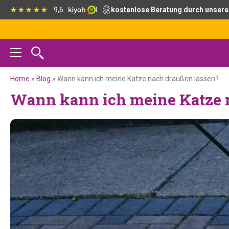
Zur
Skip
Zur
Zur
9,6
kostenlose Beratung durch unsere
Hauptnavigation
to
Hauptsidebar
Fußzeile
springen
main
springen
springen
content
Home
»
Blog
»
Wann kann ich meine Katze nach draußen lassen?
Wann kann ich meine Katze 