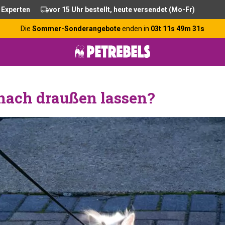
 Experten
vor 15 Uhr bestellt, heute versendet (Mo-Fr)
Die
Sommer-Sonderangebote
enden in
03t 11s 49m 30s
nach draußen lassen?