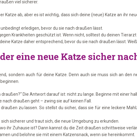
außen viel sicherer.
der Katze ab, aber es ist wichtig, dass sich deine (neue) Katze an ihr
es unbedingt erledigen, bevor du sie nach draußen lässt.
gegen Krankheiten geschützt ist. Wenn nicht, solltest du deinen Tierarz
e Katze daher entsprechend, bevor du sie nach draußen lässt. Weißt d
der eine neue Katze sicher na
nend, sondern auch für deine Katze. Denn auch sie muss sich an den n
 beginnen.
draußen?“ Die Antwort darauf ist: nicht zu lange. Beginne mit einer ha
e nach draußen geht – zwing sie auf keinen Fall.
 draußen zu lassen. So stellst du sicher, dass sie für eine leckere Ma
e sich sicherer und traut sich, die neue Umgebung zu erkunden.
wo ihr Zuhause ist? Dann kannst du die Zeit draußen schrittweise verlä
n Namen und belohne sie mit einem Katzensnack, wenn sie hereinkommt.