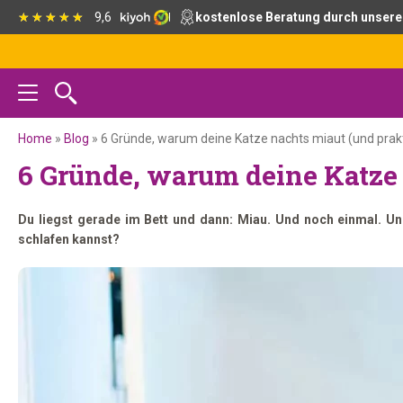
Zur
Skip
Zur
Zur
9,6
kostenlose Beratung durch unsere
Hauptnavigation
to
Hauptsidebar
Fußzeile
springen
main
springen
springen
content
Home
»
Blog
»
6 Gründe, warum deine Katze nachts miaut (und prak
6 Gründe, warum deine Katze
Du liegst gerade im Bett und dann: Miau. Und noch einmal. U
schlafen kannst?