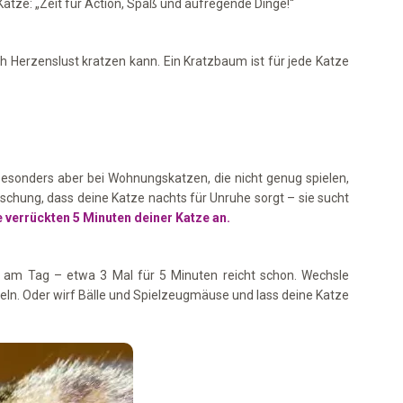
atze: „Zeit für Action, Spaß und aufregende Dinge!“
ch Herzenslust kratzen kann. Ein Kratzbaum ist für jede Katze
, besonders aber bei Wohnungskatzen, die nicht genug spielen,
chung, dass deine Katze nachts für Unruhe sorgt – sie sucht
e verrückten 5 Minuten deiner Katze an.
le am Tag – etwa 3 Mal für 5 Minuten reicht schon. Wechsle
eln. Oder wirf Bälle und Spielzeugmäuse und lass deine Katze