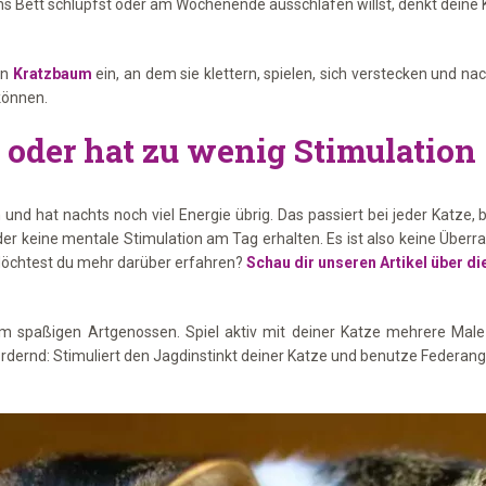
s Bett schlüpfst oder am Wochenende ausschlafen willst, denkt deine K
en
Kratzbaum
ein, an dem sie klettern, spielen, sich verstecken und na
können.
t oder hat zu wenig Stimulation
n und hat nachts noch viel Energie übrig. Das passiert bei jeder Katze
eine mentale Stimulation am Tag erhalten. Es ist also keine Überras
öchtest du mehr darüber erfahren?
Schau dir unseren Artikel über di
inem spaßigen Artgenossen. Spiel aktiv mit deiner Katze mehrere Ma
rdernd: Stimuliert den Jagdinstinkt deiner Katze und benutze Federang