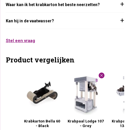
Waar kan ik het krabkarton het beste neerzetten?
Kan hij in de vaatwasser?
Stel een vraag
Product vergelijken
Krabkarton Bella 60
Krabpaal Lodge 107
Krabpaal 
- Black
- Grey
134 -