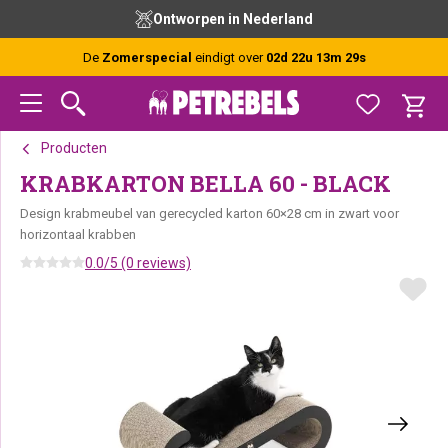
Spring
Door
Spring
Ontworpen in Nederland
naar
naar
naar
de
de
de
De
Zomerspecial
eindigt over
02d 22u 13m 28s
hoofdnavigatie
hoofd
voettekst
inhoud
Producten
KRABKARTON BELLA 60 - BLACK
Design krabmeubel van gerecycled karton 60×28 cm in zwart voor
horizontaal krabben
0.0/5 (0 reviews)