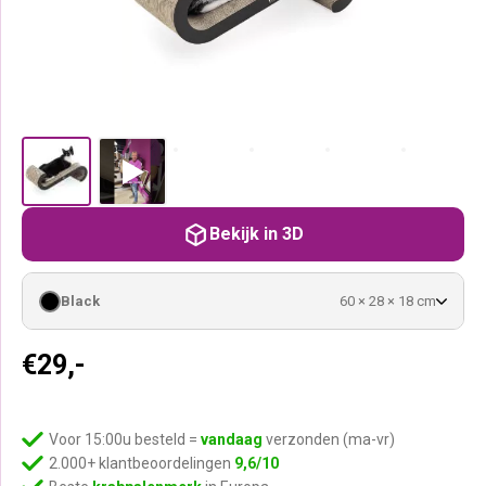
Bekijk in 3D
Black
60 × 28 × 18 cm
€
29,-
Voor 15:00u besteld =
vandaag
verzonden (ma-vr)
2.000+ klantbeoordelingen
9,6/10