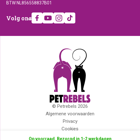
BTW NL856558837B01
Volg
Volg ons
ons
© Petrebels 2026
Copyright
Algemene voorwaarden
Privacy
Cookies
Disclaimer
Op voorraad. Bezorgd in 1-2 werkdagen