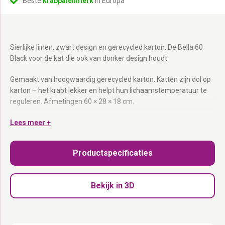
Beste
krabpalenmerk
in Europa
Sierlijke lijnen, zwart design en gerecycled karton. De Bella 60
Black voor de kat die ook van donker design houdt.
Gemaakt van hoogwaardig gerecycled karton. Katten zijn dol op
karton – het krabt lekker en helpt hun lichaamstemperatuur te
reguleren. Afmetingen 60 × 28 × 18 cm.
Gerecycled karton:
Lees meer +
Duurzaam, stevig en milieuvriendelijk.
Ideaal voor horizontaal krabben, rekken en relaxen:
Nagels
scherpen, spieren strekken én ontspannen.
Productspecificaties
60 × 28 × 18 cm:
Past in elk interieur.
Licht van gewicht:
Makkelijk te verplaatsen naar de favoriete
plek.
Bekijk in 3D
Geschikt voor elke kat:
Jong, oud, groot en klein.
Krabkarton. Precies wat katten willen.