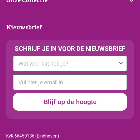
Onze
Onze Collectie
Collectie
Nieuwsbrief
Nieuwsbrief
SCHRIJF JE IN VOOR DE NIEUWSBRIEF
Kattenras
E-mail
Blijf op de hoogte
KvK 66450136 (Eindhoven)