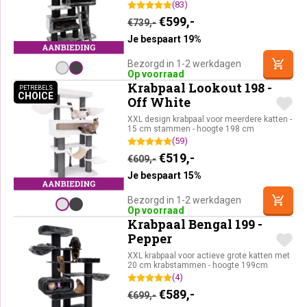
(83)
Oorspronkelijke prijs was:
Huidige prijs is: €59
€
599,-
€
739,-
Je bespaart 19%
Bezorgd in 1-2 werkdagen
Op voorraad
Krabpaal Lookout 198 -
PETREBELS
CHOICE
PETREBELS CHOICE
Off White
XXL design krabpaal voor meerdere katten -
15 cm stammen - hoogte 198 cm
(59)
Oorspronkelijke prijs was:
Huidige prijs is: €51
€
519,-
€
609,-
Je bespaart 15%
Bezorgd in 1-2 werkdagen
Op voorraad
Krabpaal Bengal 199 -
Pepper
XXL krabpaal voor actieve grote katten met
20 cm krabstammen - hoogte 199cm
(4)
Oorspronkelijke prijs was:
Huidige prijs is: €58
€
589,-
€
699,-