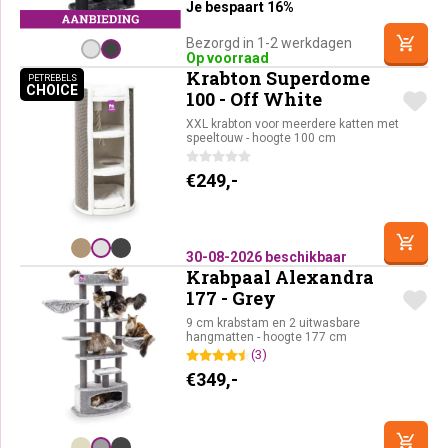
Je bespaart 16%
Bezorgd in 1-2 werkdagen
Op voorraad
Krabton Superdome
PETREBELS
CHOICE
PETREBELS CHOICE
100 - Off White
XXL krabton voor meerdere katten met
speeltouw - hoogte 100 cm
€
249,-
30-08-2026 beschikbaar
Krabpaal Alexandra
177 - Grey
9 cm krabstam en 2 uitwasbare
hangmatten - hoogte 177 cm
(3)
€
349,-