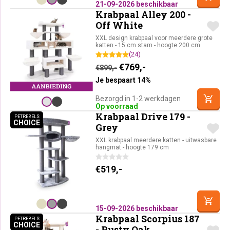
21-09-2026 beschikbaar
Krabpaal Alley 200 -
Off White
XXL design krabpaal voor meerdere grote
katten - 15 cm stam - hoogte 200 cm
(24)
Oorspronkelijke prijs was:
Huidige prijs is: €76
€
769,-
€
899,-
Je bespaart 14%
Bezorgd in 1-2 werkdagen
Op voorraad
Krabpaal Drive 179 -
PETREBELS
CHOICE
PETREBELS CHOICE
Grey
XXL krabpaal meerdere katten - uitwasbare
hangmat - hoogte 179 cm
€
519,-
15-09-2026 beschikbaar
Krabpaal Scorpius 187
PETREBELS
CHOICE
PETREBELS CHOICE
- Rusty Oak