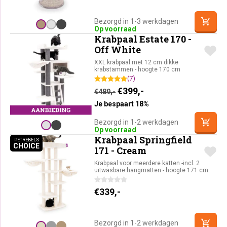
Bezorgd in 1-3 werkdagen
Op voorraad
Krabpaal Estate 170 -
Off White
XXL krabpaal met 12 cm dikke
krabstammen - hoogte 170 cm
(7)
Oorspronkelijke prijs was:
Huidige prijs is: €39
€
399,-
€
489,-
Je bespaart 18%
Bezorgd in 1-2 werkdagen
Op voorraad
Krabpaal Springfield
PETREBELS
CHOICE
PETREBELS CHOICE
171 - Cream
Krabpaal voor meerdere katten -incl. 2
uitwasbare hangmatten - hoogte 171 cm
€
339,-
Bezorgd in 1-2 werkdagen