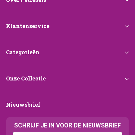
Over
Petrebels
Klantenservice
Klantenservice
Categorieën
Categorieën
Onze
Onze Collectie
Collectie
Nieuwsbrief
Nieuwsbrief
SCHRIJF JE IN VOOR DE NIEUWSBRIEF
Kattenras