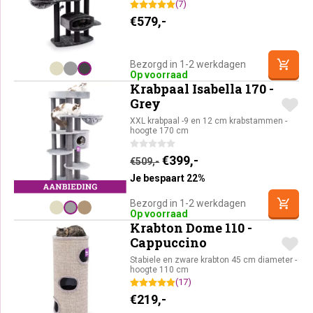
(7)
€
579,-
Bezorgd in 1-2 werkdagen
Op voorraad
Krabpaal Isabella 170 -
Grey
XXL krabpaal -9 en 12 cm krabstammen -
hoogte 170 cm
Oorspronkelijke prijs was:
Huidige prijs is: €39
€
399,-
€
509,-
Je bespaart 22%
Bezorgd in 1-2 werkdagen
Op voorraad
Krabton Dome 110 -
Cappuccino
Stabiele en zware krabton 45 cm diameter -
hoogte 110 cm
(17)
€
219,-