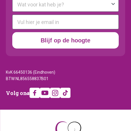
E-mail
Blijf op de hoogte
KvK 66450136 (Eindhoven)
BTW NL856558837B01
Volg
Volg ons
ons