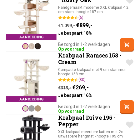
Handgemaakt moderne XXL krabpaal -12
cm stam - hoogte 187 cm
(6)
Oorspronkelijke prijs was
Huidige prijs is: €8
€
899,-
€
1.099,-
Je bespaart 18%
Bezorgd in 1-2 werkdagen
Op voorraad
Krabpaal Ramses 158 -
Cream
Compacte krabpaal met 9 cm stammen -
hoogte 158 cm
(30)
Oorspronkelijke prijs was:
Huidige prijs is: €26
€
269,-
€
319,-
Je bespaart 16%
Bezorgd in 1-2 werkdagen
Op voorraad
Krabpaal Drive 195 -
Pepper
XXL krabpaal meerdere katten met 2x
uitwasbare hangmat - hoogte 195 cm