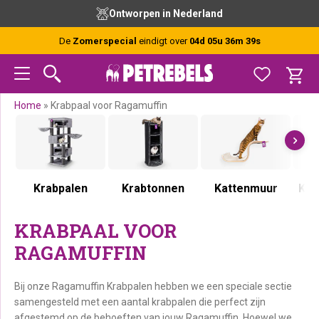
Spring
Door
Spring
Spring
Ontworpen in Nederland
naar
naar
naar
naar
de
de
de
de
De
Zomerspecial
eindigt over
04d 05u 36m 39s
hoofdnavigatie
hoofd
eerste
voettekst
inhoud
sidebar
Home
»
Krabpaal voor Ragamuffin
Krabpalen
Krabtonnen
Kattenmuur
Kra
KRABPAAL VOOR
RAGAMUFFIN
Bij onze Ragamuffin Krabpalen hebben we een speciale sectie
samengesteld met een aantal krabpalen die perfect zijn
afgestemd op de behoeften van jouw Ragamuffin. Hoewel we