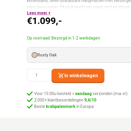
klittenband, twee uitwasbare hangmatten met verborgen
bijna twee meter. Elk stuk heeft zijn eigen nerf en structu
Lees meer +
€
1.099,-
Handgemaakt van eucalyptus multiplex:
Elk stuk heeft 
Bodemplaat van 3 cm dik:
Maximale stabiliteit — staat v
Dikke krabstam van 15 cm:
Naturel sisal met klittenba
Op voorraad. Bezorgd in 1-2 werkdagen
2 uitwasbare hangmatten:
Verborgen rits — rits open, in
2 kattenhuizen + XXL loungemand bovenin:
Privéruimte
Rusty Oak
Handgemaakt. Elk stuk uniek. De grootste Virgo.
Krabpaal
In winkelwagen
Virgo
196
-
Voor 15:00u besteld =
vandaag
verzonden (ma-vr)
Rusty
2.000+ klantbeoordelingen
9,6/10
Oak
Beste
krabpalenmerk
in Europa
aantal