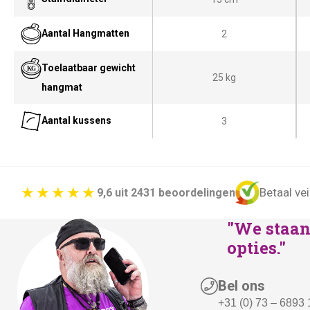
Aantal Hangmatten
2
Toelaatbaar gewicht
25 kg
hangmat
Aantal kussens
3
Betaal vei
9,6 uit 2431 beoordelingen
"We staan 
opties."
Bel ons
+31 (0) 73 – 6893