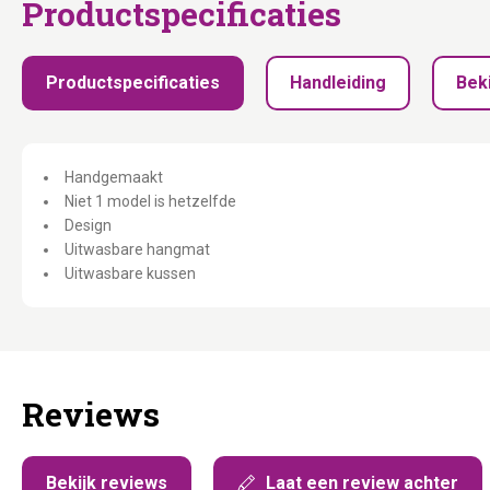
Productspecificaties
Productspecificaties
Handleiding
Beki
Handgemaakt
Niet 1 model is hetzelfde
Design
Uitwasbare hangmat
Uitwasbare kussen
Reviews
Bekijk reviews
Laat een review achter