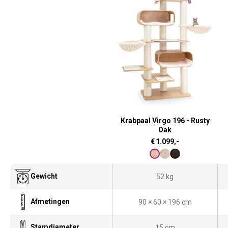
Krabpaal Virgo 196 - Rusty
Oak
€
1.099,-
Gewicht
52 kg
Afmetingen
90 × 60 × 196 cm
Stamdiameter
15 cm