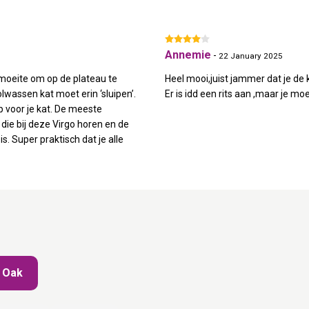
Annemie
-
22 January 2025
t moeite om op de plateau te
Heel mooi,juist jammer dat je de
olwassen kat moet erin ‘sluipen’.
Er is idd een rits aan ,maar je mo
p voor je kat. De meeste
s die bij deze Virgo horen en de
. Super praktisch dat je alle
y Oak