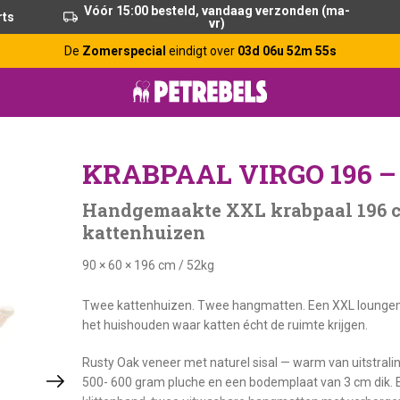
Vóór 15:00 besteld, vandaag verzonden (ma-
rts
vr)
De
Zomerspecial
eindigt over
03d 06u 52m 54s
KRABPAAL VIRGO 196 
Handgemaakte XXL krabpaal 196 cm
kattenhuizen
90 × 60 × 196 cm
/
52kg
Twee kattenhuizen. Twee hangmatten. Een XXL loungema
het huishouden waar katten écht de ruimte krijgen.
Rusty Oak veneer met naturel sisal — warm van uitstral
500- 600 gram pluche en een bodemplaat van 3 cm dik. E