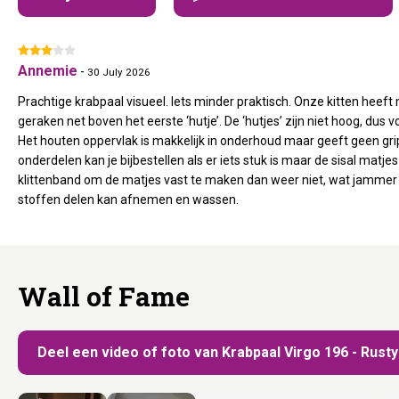
Annemie
-
30 July 2026
Prachtige krabpaal visueel. Iets minder praktisch. Onze kitten heef
geraken net boven het eerste ‘hutje’. De ‘hutjes’ zijn niet hoog, dus v
Het houten oppervlak is makkelijk in onderhoud maar geeft geen gri
onderdelen kan je bijbestellen als er iets stuk is maar de sisal matje
klittenband om de matjes vast te maken dan weer niet, wat jammer is
stoffen delen kan afnemen en wassen.
Wall of Fame
Deel een video of foto van Krabpaal Virgo 196 - Rust