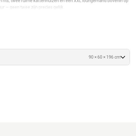
 rits, twee ruime kattenhuizen en een XXL loungemand bovenin op
ur — geen twee zijn precies gelijk.
unieke variaties in kleur, nerf en structuur.
ast, ook bij grote en zware katten.
nd — meer weerstand, makkelijk te vervangen.
 de was, terug erop.
 voor twee katten én de beste uitkijkpost bovenin.
90 × 60 × 196 cm