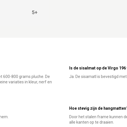
5+
Is de sisalmat op de Virgo 19
et 600-800 grams pluche. De
Ja. De sisamatl is bevestigd met 
ine variaties in kleur, nerf en
Hoe stevig zijn de hangmatten
 hem.
Door het stalen frame kunnen d
alle kanten op te draaien.