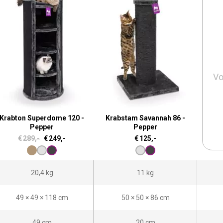
Vo
Krabton Superdome 120 -
Krabstam Savannah 86 -
Pepper
Pepper
O
H
€
289,-
€
249,-
€
125,-
o
u
r
i
20,4 kg
11 kg
s
d
p
i
49 × 49 × 118 cm
50 × 50 × 86 cm
r
g
o
e
49 cm
20 cm