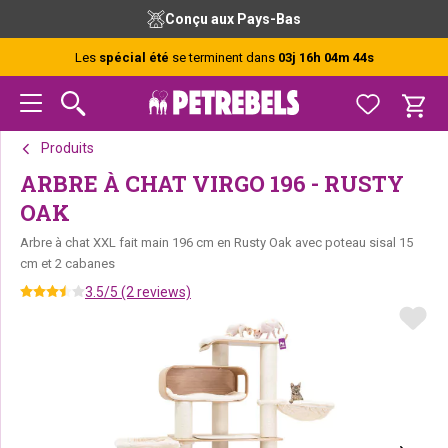
Passer
Passer
Passer
Conçu aux Pays-Bas
à
au
au
la
contenu
pied
Les
spécial été
se terminent dans
03j 16h 04m 43s
navigation
principal
de
principale
page
Produits
ARBRE À CHAT VIRGO 196 - RUSTY
OAK
Arbre à chat XXL fait main 196 cm en Rusty Oak avec poteau sisal 15
cm et 2 cabanes
3.5/5 (2 reviews)