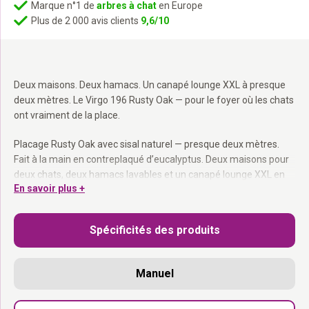
Marque n°1 de
arbres à chat
en Europe
Plus de 2 000 avis clients
9,6/10
Deux maisons. Deux hamacs. Un canapé lounge XXL à presque
deux mètres. Le Virgo 196 Rusty Oak — pour le foyer où les chats
ont vraiment de la place.
Placage Rusty Oak avec sisal naturel — presque deux mètres.
Fait à la main en contreplaqué d’eucalyptus. Deux maisons pour
deux chats, deux hamacs lavables et un canapé lounge XXL en
En savoir plus +
haut à presque deux mètres de hauteur. La peluche est douce et
le sisal bien épais pour griffer sérieusement.
Spécificités des produits
Fait à la main en eucalyptus :
Presque deux mètres de qualité
artisanale.
Poteau en sisal de 15 cm :
Extra épais, extra résistant.
Manuel
Deux maisons :
Un espace fermé pour chaque chatte.
Deux hamacs lavables :
Toujours un endroit libre pour se