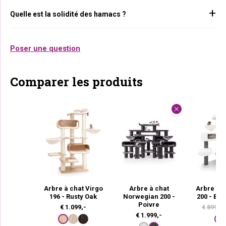
Quelle est la solidité des hamacs ?
Poser une question
Comparer les produits
Arbre à chat Virgo
Arbre à chat
Arbre à c
196 - Rusty Oak
Norwegian 200 -
200 - Bl
Poivre
€
1.099,-
€
899,-
€
1.999,-