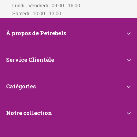
Lundi - Vendredi : 09:00 - 16:00
Samedi : 10:00 - 13.00
À
À propos de Petrebels
propos
de
Petrebels
Service
Service Clientèle
Clientèle
Catégories
Catégories
Notre
Notre collection
collection