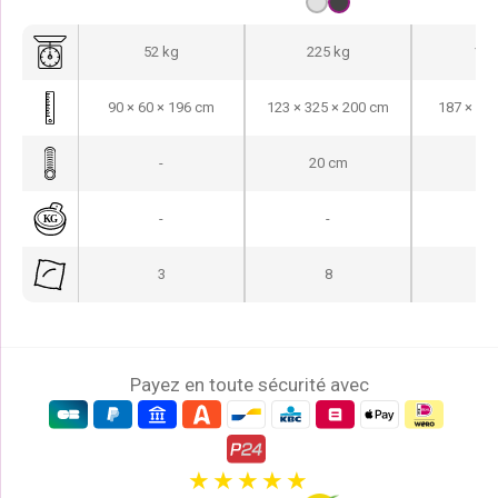
52 kg
225 kg
108
90 × 60 × 196 cm
123 × 325 × 200 cm
187 × 82
-
20 cm
15
-
-
-
3
8
Payez en toute sécurité avec