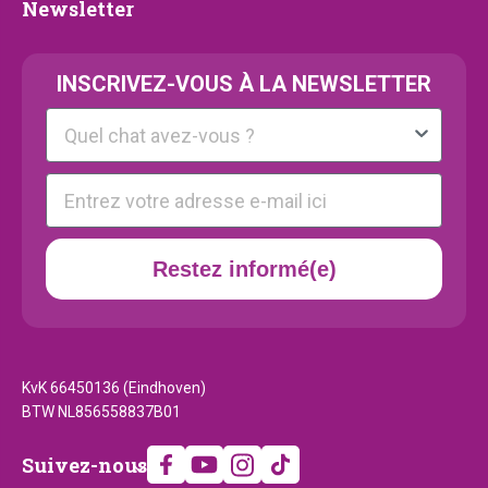
Newsletter
Newsletter
INSCRIVEZ-VOUS À LA NEWSLETTER
Kattenras
E-mail
Restez informé(e)
KvK 66450136 (Eindhoven)
BTW NL856558837B01
Suivez-
Suivez-nous