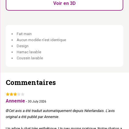
balancer.
Voir en 3D
Canapé lounge XXL en haut :
La position royale à presque 2
mètres.
Presque deux mètres pour les chats qui méritent tout.
Fait main
Aucun modèle n'est identique
Design
Hamac lavable
Coussin lavable
Commentaires
Annemie
-
30 July 2026
🌐 Cet avis a été traduit automatiquement depuis Néerlandais. L'avis
original a été publié par Annemie.
Un arbre à chat très esthétique. Un peu moins pratique. Notre chaton a