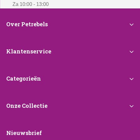
Za 10:00 - 13:00
Over
Over Petrebels
Petrebels
Klantenservice
Klantenservice
Categorieën
Categorieën
Onze
Onze Collectie
Collectie
Nieuwsbrief
Nieuwsbrief