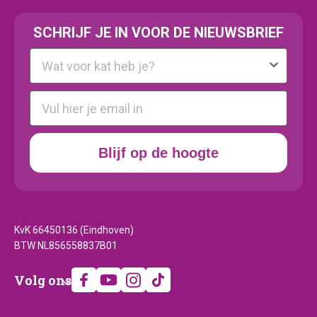
SCHRIJF JE IN VOOR DE NIEUWSBRIEF
Kattenras
E-mail
Blijf op de hoogte
KvK 66450136 (Eindhoven)
BTW NL856558837B01
Volg
Volg ons
ons