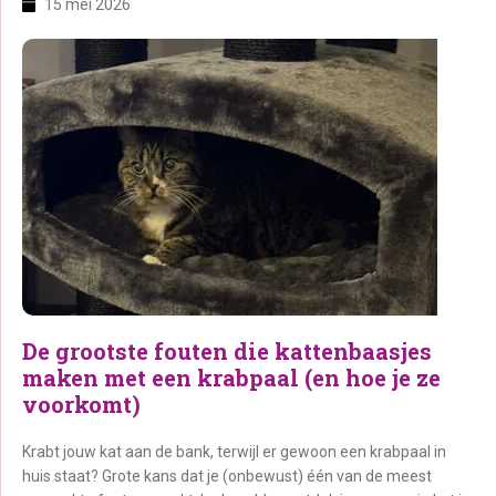
15 mei 2026
een veilige en liefdevolle start te geven. Op deze pagina: 1.
Waarom kittens zoveel aandacht […]
De grootste fouten die kattenbaasjes
maken met een krabpaal (en hoe je ze
voorkomt)
Krabt jouw kat aan de bank, terwijl er gewoon een krabpaal in
huis staat? Grote kans dat je (onbewust) één van de meest