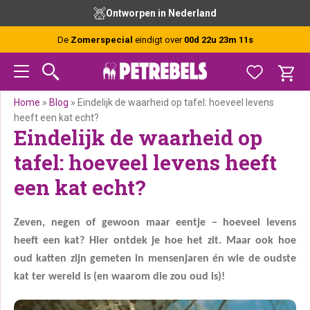
Spring
Door
Spring
Spring
Gratis advies van onze experts
naar
naar
naar
naar
de
de
de
de
De
Zomerspecial
eindigt over
00d 22u 23m 10s
hoofdnavigatie
hoofd
eerste
voettekst
inhoud
sidebar
Home
»
Blog
»
Eindelijk de waarheid op tafel: hoeveel levens
heeft een kat echt?
Eindelijk de waarheid op
tafel: hoeveel levens heeft
een kat echt?
Zeven, negen of gewoon maar eentje – hoeveel levens
heeft een kat? Hier ontdek je hoe het zit. Maar ook hoe
oud katten zijn gemeten in mensenjaren én wie de oudste
kat ter wereld is (en waarom die zou oud is)!