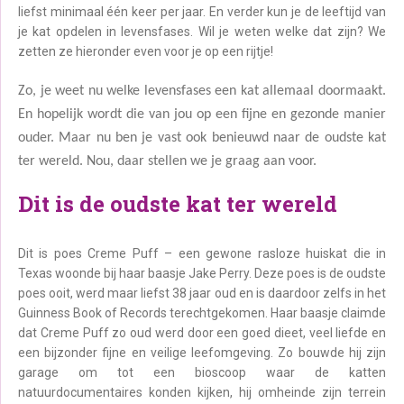
liefst minimaal één keer per jaar. En verder kun je de leeftijd van
je kat opdelen in levensfases. Wil je weten welke dat zijn? We
zetten ze hieronder even voor je op een rijtje!
Zo, je weet nu welke levensfases een kat allemaal doormaakt.
En hopelijk wordt die van jou op een fijne en gezonde manier
ouder. Maar nu ben je vast ook benieuwd naar de oudste kat
ter wereld. Nou, daar stellen we je graag aan voor.
Dit is de oudste kat ter wereld
Dit is poes Creme Puff – een gewone rasloze huiskat die in
Texas woonde bij haar baasje Jake Perry. Deze poes is de oudste
poes ooit, werd maar liefst 38 jaar oud en is daardoor zelfs in het
Guinness Book of Records terechtgekomen. Haar baasje claimde
dat Creme Puff zo oud werd door een goed dieet, veel liefde en
een bijzonder fijne en veilige leefomgeving. Zo bouwde hij zijn
garage om tot een bioscoop waar de katten
natuurdocumentaires konden kijken, hij omheinde zijn terrein