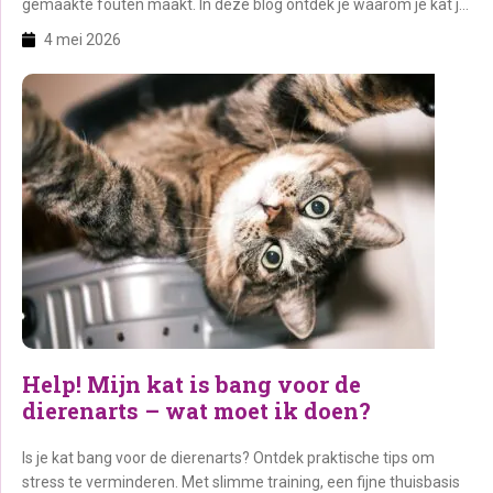
gemaakte fouten maakt. In deze blog ontdek je waarom je kat je
krabpaal negeert én hoe je ervoor zorgt dat jouw Rebel er wél dol
4 mei 2026
op wordt. Op deze pagina: 1. Waarom […]
Help! Mijn kat is bang voor de
dierenarts – wat moet ik doen?
Is je kat bang voor de dierenarts? Ontdek praktische tips om
stress te verminderen. Met slimme training, een fijne thuisbasis