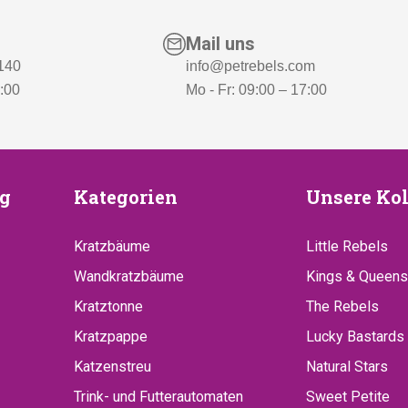
Mail uns
 140
info@petrebels.com
7:00
Mo - Fr: 09:00 – 17:00
euung
Kategorien
Unsere
g
Kategorien
Unsere Kol
Kollekt
Kratzbäume
Little Rebels
Wandkratzbäume
Kings & Queens
Kratztonne
The Rebels
Kratzpappe
Lucky Bastards
Katzenstreu
Natural Stars
Trink- und Futterautomaten
Sweet Petite