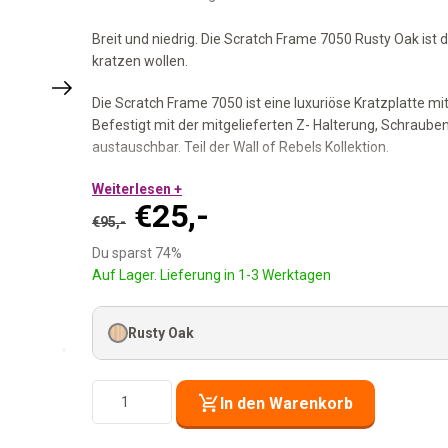
Breit und niedrig. Die Scratch Frame 7050 Rusty Oak ist di
kratzen wollen.
Die Scratch Frame 7050 ist eine luxuriöse Kratzplatte 
Befestigt mit der mitgelieferten Z- Halterung, Schrauben
austauschbar. Teil der Wall of Rebels Kollektion.
70 × 50 cm Kratzfläche:
Weiterlesen +
Genug Platz für eine gute Strec
Ursprünglicher
Aktueller
€
25,-
Kompakt gewebter Sisalteppich:
Fest und langlebig.
€
95,-
Einfach austauschbar:
Sisalteppich per Häkchen befesti
Preis
Preis
Du sparst 74%
Z- Halterung, Schrauben und Dübel inklusive:
Direkt mo
war:
ist:
Auf Lager. Lieferung in 1-3 Werktagen
Teil der Wall of Rebels Kollektion:
Kombinierbar mit all
€95,-
€25,-.
Rusty Oak
Wandmodell
In den Warenkorb
Scratch
Frame