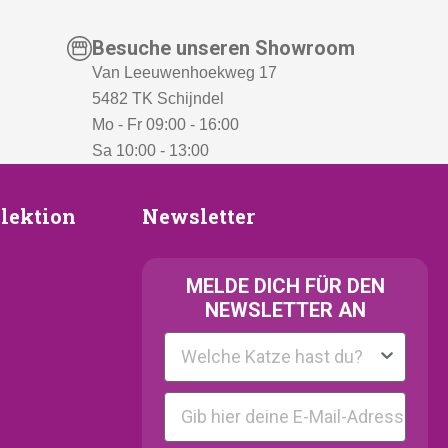
Besuche unseren Showroom
Van Leeuwenhoekweg 17
5482 TK Schijndel
Mo - Fr 09:00 - 16:00
Sa 10:00 - 13:00
Newsletter
lektion
Newsletter
ion
MELDE
DICH FÜR DEN
NEWSLETTER AN
Kattenras
E-mail