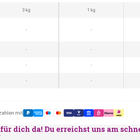
3 kg
1 kg
-
-
-
-
-
-
-
-
zahlen mit
für dich da! Du erreichst uns am schn
"