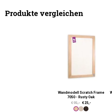
Produkte vergleichen
Wandmodell Scratch Frame
W
7050 - Rusty Oak
U
A
€
95,-
€
25,-
r
k