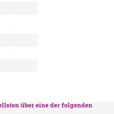
-
-
-
-
-
ellsten über eine der folgenden