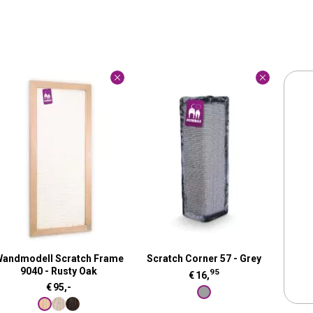
andmodell Scratch Frame
Scratch Corner 57 - Grey
9040 - Rusty Oak
95
€
16,
€
95,-