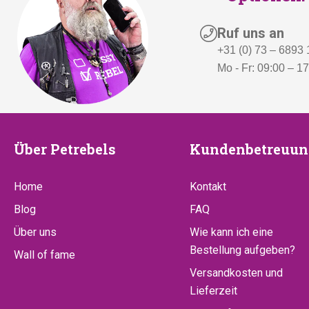
s
€
Ruf uns an
w
2
+31 (0) 73 – 6893
a
5
Mo - Fr: 09:00 – 1
r
,
:
-
€
.
9
Über
Kundenbetr
Über Petrebels
Kundenbetreuun
5
,
Petrebels
Home
Kontakt
-
Blog
FAQ
Über uns
Wie kann ich eine
Bestellung aufgeben?
Wall of fame
Versandkosten und
Lieferzeit