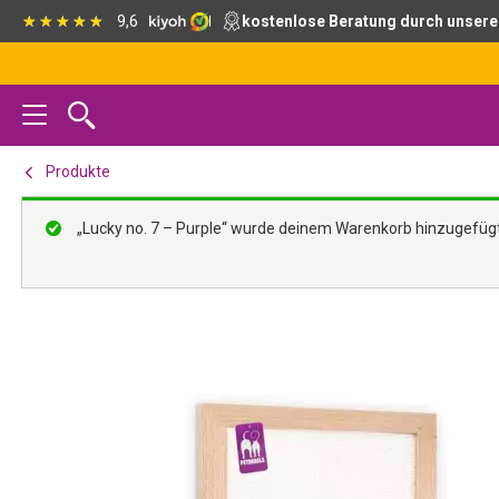
Zur
Skip
Zur
9,6
kostenlose Beratung durch unsere
Hauptnavigation
to
Fußzeile
springen
main
springen
content
Produkte
„Lucky no. 7 – Purple“ wurde deinem Warenkorb hinzugefügt