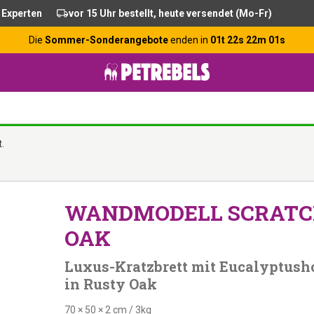
 Experten
vor 15 Uhr bestellt, heute versendet (Mo-Fr)
Die
Sommer-Sonderangebote
enden in
01t 22s 22m 00s
.
WANDMODELL SCRATCH
OAK
Luxus-Kratzbrett mit Eucalyptus
in Rusty Oak
70 × 50 × 2 cm
/
3kg