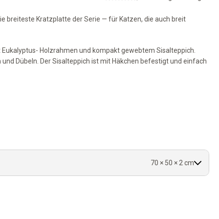
e breiteste Kratzplatte der Serie — für Katzen, die auch breit
mit Eukalyptus- Holzrahmen und kompakt gewebtem Sisalteppich.
 und Dübeln. Der Sisalteppich ist mit Häkchen befestigt und einfach
kung.
gt.
ntierbar.
en Elementen.
70 × 50 × 2 cm