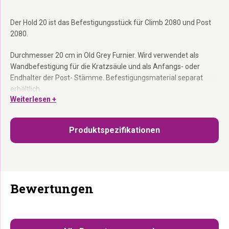
Der Hold 20 ist das Befestigungsstück für Climb 2080 und Post
2080.
Durchmesser 20 cm in Old Grey Furnier. Wird verwendet als
Wandbefestigung für die Kratzsäule und als Anfangs- oder
Endhalter der Post- Stämme. Befestigungsmaterial separat
erhältlich.
Weiterlesen +
Befestigungsstück 20 cm:
Wandhalterung für die Kratzsäule.
Old Grey Furnier:
Passend zur Holzfarbe deiner Kollektion.
Produktspezifikationen
Verwendet bei Climb 2080 und Post 2080:
Das richtige Zubehör
für deinen Aufbau.
Bewertungen