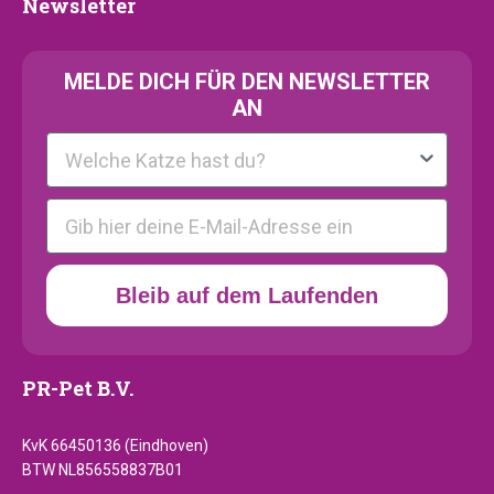
Newsletter
Newsletter
MELDE
DICH FÜR DEN NEWSLETTER
AN
Kattenras
E-mail
Bleib auf dem Laufenden
PR-Pet B.V.
KvK 66450136 (Eindhoven)
BTW NL856558837B01