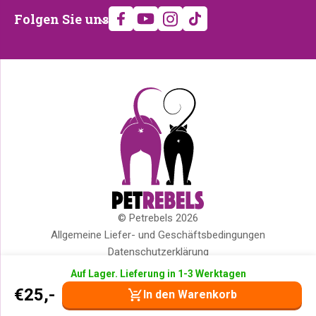
Folgen
Folgen Sie uns
Sie
uns
© Petrebels 2026
Copyright
Allgemeine Liefer- und Geschäftsbedingungen
Datenschutzerklärung
Cookies
Auf Lager. Lieferung in 1-3 Werktagen
Impressum
€
25,-
In den Warenkorb