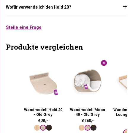
Wofür verwende ich den Hold 20?
Stelle eine Frage
Produkte vergleichen
Wandmodell Hold 20
Wandmodell Moon
Wandmode
- Old Grey
40 - Old Grey
Lounge 3
O
€
25,-
€
165,-
€
6