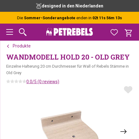
Zur
Skip
Zur
designed in den Niederlanden
Hauptnavigation
to
Fußzeile
springen
main
springen
Die
Sommer-Sonderangebote
enden in
02t 11s 56m 12s
content
Produkte
WANDMODELL HOLD 20 - OLD GREY
Einzelne Halterung 20 cm Durchmesser für Wall of Rebels Stämme in
Old Grey
0.0/5 (0 reviews)