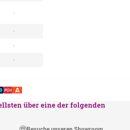
-
-
-
-
ellsten über eine der folgenden
Besuche unseren Showroom