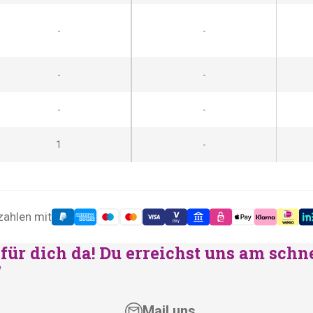
-
-
-
-
-
-
1
-
zahlen mit
für dich da! Du erreichst uns am schn
"
Mail uns