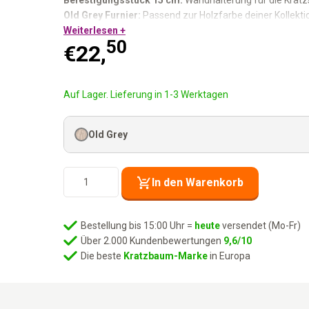
Befestigungsstück 15 cm:
Wandhalterung für die Kratz
Old Grey Furnier:
Passend zur Holzfarbe deiner Kollekti
Verwendet bei Climb 1560, Post 1560 und Hang Roun
Weiterlesen +
50
€
22,
Auf Lager. Lieferung in 1-3 Werktagen
Old Grey
Wandmodell
In den Warenkorb
Hold
15
-
Bestellung bis 15:00 Uhr =
heute
versendet (Mo-Fr)
Old
Über 2.000 Kundenbewertungen
9,6/10
Grey
Die beste
Kratzbaum-Marke
in Europa
Menge