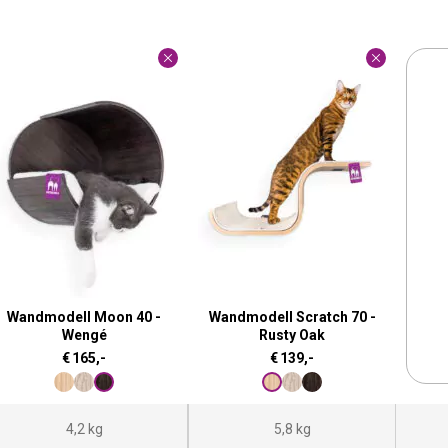
Wandmodell Moon 40 -
Wandmodell Scratch 70 -
Wengé
Rusty Oak
€
165,-
€
139,-
4,2 kg
5,8 kg