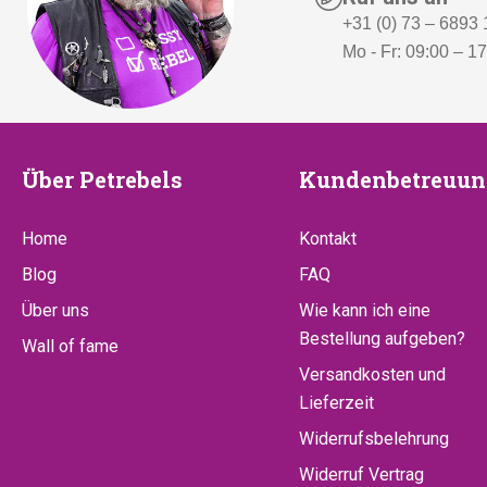
+31 (0) 73 – 6893
Mo - Fr: 09:00 – 1
Über
Kundenbetr
Über Petrebels
Kundenbetreuun
Petrebels
Home
Kontakt
Blog
FAQ
Über uns
Wie kann ich eine
Bestellung aufgeben?
Wall of fame
Versandkosten und
Lieferzeit
Widerrufsbelehrung
Widerruf Vertrag