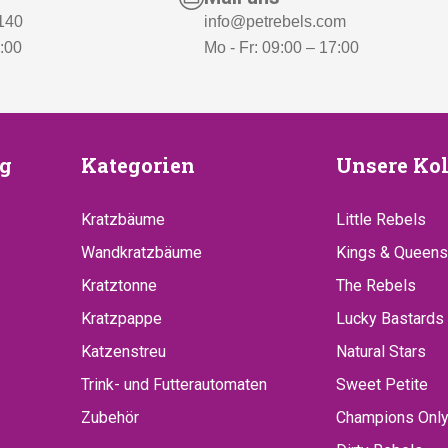
 140
info@petrebels.com
7:00
Mo - Fr: 09:00 – 17:00
euung
Kategorien
Unsere
g
Kategorien
Unsere Kol
Kollekt
Kratzbäume
Little Rebels
Wandkratzbäume
Kings & Queens
Kratztonne
The Rebels
Kratzpappe
Lucky Bastards
Katzenstreu
Natural Stars
Trink- und Futterautomaten
Sweet Petite
Zubehör
Champions Onl