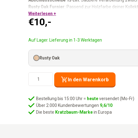
Abschlussscheibe 15 cm:
Saubere Verarbeitung zwisc
Rusty Oak Furnier:
Passend zur Holzfarbe deiner Kollekt
Verwendung bei Climb 1560 / Post 1560 und Hang Ro
Weiterlesen +
€
10,-
Auf Lager. Lieferung in 1-3 Werktagen
Rusty Oak
Wandmodell
In den Warenkorb
Disc
15
-
Bestellung bis 15:00 Uhr =
heute
versendet (Mo-Fr)
Rusty
Über 2.000 Kundenbewertungen
9,6/10
Oak
Die beste
Kratzbaum-Marke
in Europa
Menge