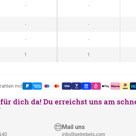
-
-
-
-
-
-
1
1
zahlen mit
für dich da! Du erreichst uns am schn
"
Mail uns
 140
info@petrebels.com