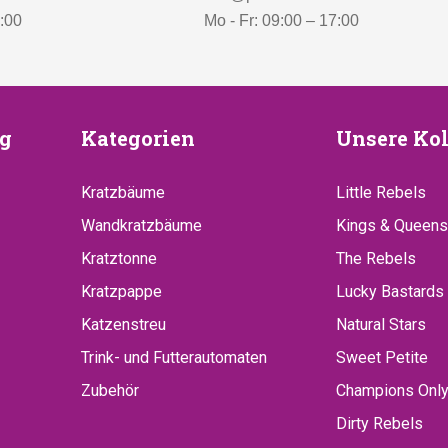
7:00
Mo - Fr: 09:00 – 17:00
euung
Kategorien
Unsere
g
Kategorien
Unsere Kol
Kollekt
Kratzbäume
Little Rebels
Wandkratzbäume
Kings & Queens
Kratztonne
The Rebels
Kratzpappe
Lucky Bastards
Katzenstreu
Natural Stars
Trink- und Futterautomaten
Sweet Petite
Zubehör
Champions Onl
Dirty Rebels