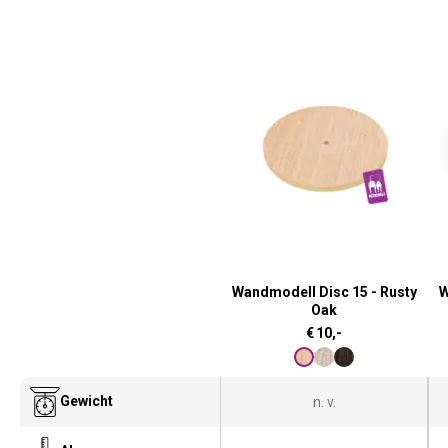
Wandmodell Disc 15 - Rusty
W
Oak
€
10,-
Gewicht
n. v.