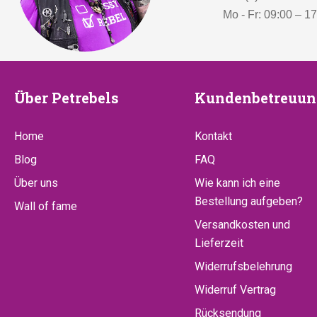
Mo - Fr: 09:00 – 1
Über
Kundenbetr
Über Petrebels
Kundenbetreuun
Petrebels
Home
Kontakt
Blog
FAQ
Über uns
Wie kann ich eine
Bestellung aufgeben?
Wall of fame
Versandkosten und
Lieferzeit
Widerrufsbelehrung
Widerruf Vertrag
Rücksendung