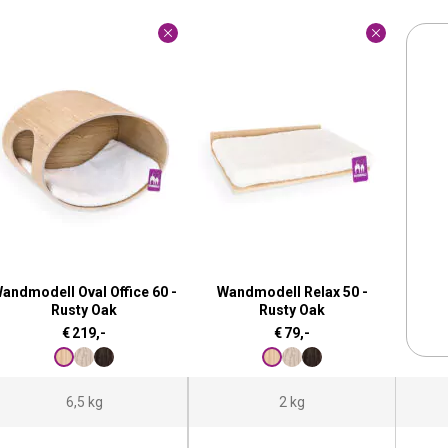
andmodell Oval Office 60 -
Wandmodell Relax 50 -
Rusty Oak
Rusty Oak
€
219,-
€
79,-
6,5 kg
2 kg