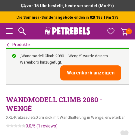
Zur
Skip
Zur
vor 15 Uhr bestellt, heute versendet (Mo-Fr)
Hauptnavigation
to
Fußzeile
springen
main
springen
Die
Sommer-Sonderangebote
enden in
02t 18s 19m 36s
content
1
Produkte
„Wandmodell Climb 2080 – Wengé“ wurde deinem
Warenkorb hinzugefügt.
Warenkorb anzeigen
WANDMODELL CLIMB 2080 -
WENGÉ
XXL-Kratzsäule 20 cm dick mit Wandhalterung in Wengé, erweiterbar
0.0/5 (1 reviews)