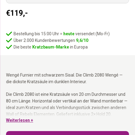
€
119,-
Bestellung bis 15:00 Uhr =
heute
versendet (Mo-Fr)
Über 2.000 Kundenbewertungen
9,6/10
Die beste
Kratzbaum-Marke
in Europa
Wengé Furnier mit schwarzem Sisal. Die Climb 2080 Wengé —
die dickste Kratzsäule im dunklen Interieur.
Die Climb 2080 ist eine Kratzsäule von 20 cm Durchmesser und
80 cm Länge. Horizontal oder vertikal an der Wand montierbar —
ideal zum Kratzen und als Verbindungsstück zwischen anderen
Wall of Rebels Elementen. Geliefert inklusive 2× Hold 20.
Weiterlesen +
Erweiterbar mit Post- Stämmen. Teil der Wall of Rebels
Kollektion.