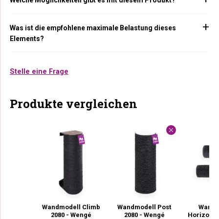
Welche Möglichkeiten gibt es mit diesem Produkt?
Was ist die empfohlene maximale Belastung dieses
Elements?
Stelle eine Frage
Produkte vergleichen
Wandmodell Climb
Wandmodell Post
Wandm
2080 - Wengé
2080 - Wengé
Horizon 1