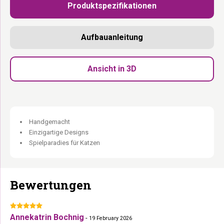
Produktspezifikationen
20- cm- Kratzsäule, 80 cm lang:
Stabiles Sisal für intensives
Kratzen.
Horizontal oder vertikal montierbar:
Flexible Montage.
Aufbauanleitung
2× Hold 20 inklusive:
Direkt montierbar ohne Extrakauf.
Erweiterbar mit Post 20800:
Verlängere die Kratzsäule nach
Bedarf.
Ansicht in 3D
Unsere Holzmöbel werden (teilweise) in Handarbeit aus natürlichen
Materialien hergestellt. Leichte Abweichungen in Farbe, Maserung
und Struktur sind natürlich und machen jedes Stück einzigartig.
Handgemacht
Einzigartige Designs
Spielparadies für Katzen
Bewertungen
Annekatrin Bochnig
-
19 February 2026