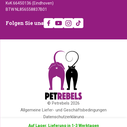
KvK 66450136 (Eindhoven)
BTW NL856558837B01
Folgen
Folgen Sie uns
Sie
uns
© Petrebels 2026
Copyright
Allgemeine Liefer- und Geschäftsbedingungen
Datenschutzerklärung
Cookies
Auf Lager. Lieferung in 1-3 Werktagen