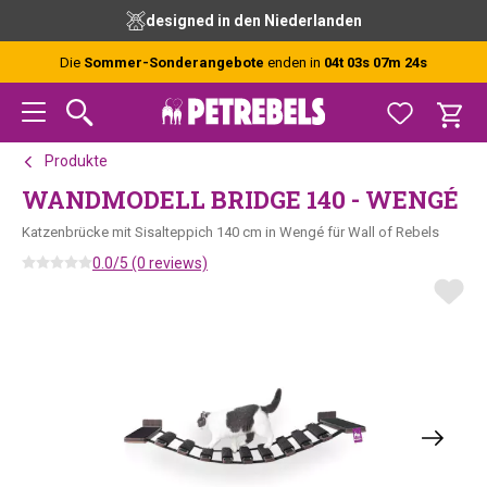
Zur
Skip
Zur
designed in den Niederlanden
Hauptnavigation
to
Fußzeile
springen
main
springen
Die
Sommer-Sonderangebote
enden in
04t 03s 07m 23s
content
Produkte
WANDMODELL BRIDGE 140 - WENGÉ
Katzenbrücke mit Sisalteppich 140 cm in Wengé für Wall of Rebels
0.0/5 (0 reviews)