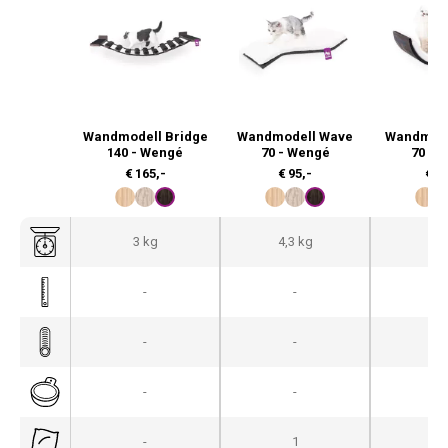
Wandmodell Bridge
Wandmodell Wave
Wandmode
140 - Wengé
70 - Wengé
70 - 
€
165,-
€
95,-
€
13
3 kg
4,3 kg
5,1
-
-
-
-
-
-
-
-
-
-
1