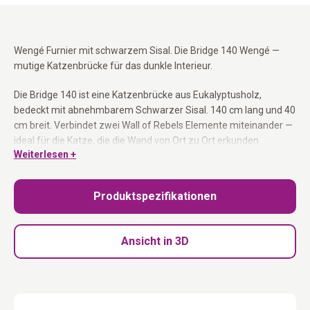
Wengé Furnier mit schwarzem Sisal. Die Bridge 140 Wengé —
mutige Katzenbrücke für das dunkle Interieur.
Die Bridge 140 ist eine Katzenbrücke aus Eukalyptusholz,
bedeckt mit abnehmbarem Schwarzer Sisal. 140 cm lang und 40
cm breit. Verbindet zwei Wall of Rebels Elemente miteinander —
ideal für die Katze, die die Wand von Ort zu Ort erkunden
Weiterlesen +
möchte. Abnehmbare Sisalmatte für einfachen Austausch.
Katzenbrücke 140 × 40 cm:
Verbindet zwei Wall of Rebels
Produktspezifikationen
Elemente.
Schwarzer Sisal abnehmbar:
Einfach austauschbar bei
Verschleiß.
Ansicht in 3D
Befestigungsmaterial inklusive:
Stabile Wandbefestigung.
Für alle Katzengrößen:
Breit genug auch für große Rassen.
Unsere Holzmöbel werden (teilweise) in Handarbeit aus natürlichen
Materialien hergestellt. Leichte Abweichungen in Farbe, Maserung