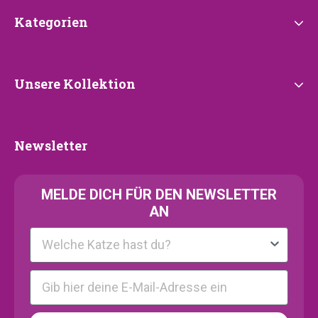
Kategorien
Kategorien
Unsere
Unsere Kollektion
Kollektion
Newsletter
Newsletter
MELDE
DICH FÜR DEN NEWSLETTER
AN
Kattenras
E-mail