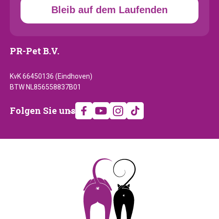
Bleib auf dem Laufenden
PR-Pet B.V.
KvK 66450136 (Eindhoven)
BTW NL856558837B01
Folgen
Folgen Sie uns
Sie
uns