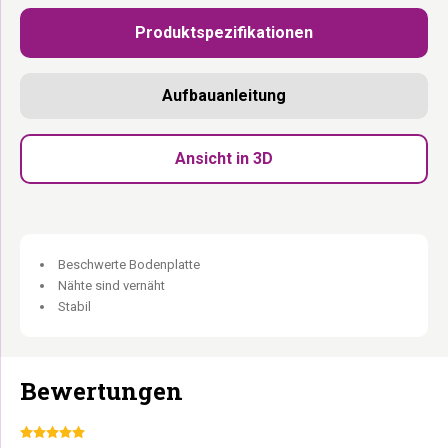
49 cm Durchmesser Sisalteppich:
Maximale Kratzfläche
Produktspezifikationen
rundum.
4 Etagen auf 120 cm:
Mehr Höhe, mehr zu entdecken.
Spielseil innen:
Für die aktiven Momente.
Aufbauanleitung
2 lose waschbare Kissen:
Immer frisch.
Liegefläche ganz oben:
Der begehrte Aussichtspunkt.
Ansicht in 3D
Größer. Breiter. Mehr Petrebels.
Beschwerte Bodenplatte
Nähte sind vernäht
Stabil
Bewertungen