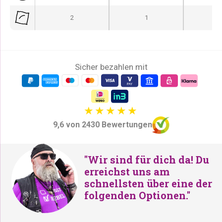
i
P
c
r
2
1
h
e
e
i
r
s
P
i
Sicher bezahlen mit
r
s
e
t
i
:
s
€
9,6 von 2430 Bewertungen
w
2
a
4
r
9
"Wir sind für dich da! Du
:
,
erreichst uns am
schnellsten über eine der
€
-
folgenden Optionen."
2
.
8
9