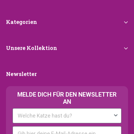
Kategorien
Kategorien
Unsere
Unsere Kollektion
Kollektion
Newsletter
Newsletter
MELDE
DICH FÜR DEN NEWSLETTER
AN
Kattenras
E-mail