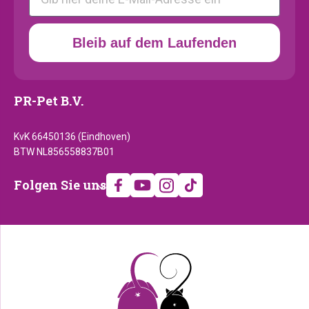
Bleib auf dem Laufenden
PR-Pet B.V.
KvK 66450136 (Eindhoven)
BTW NL856558837B01
Folgen
Folgen Sie uns
Sie
uns