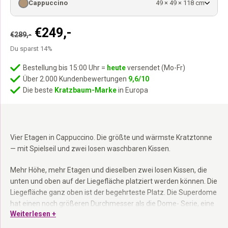
Cappuccino
49 × 49 × 118 cm
Ursprünglicher
Aktueller
€
249,-
€
289,-
Preis
Preis
Du sparst 14%
war:
ist:
€289,-
€249,-.
Bestellung bis 15:00 Uhr =
heute
versendet (Mo-Fr)
Über 2.000 Kundenbewertungen
9,6/10
Die beste
Kratzbaum-Marke
in Europa
Vier Etagen in Cappuccino. Die größte und wärmste Kratztonne
— mit Spielseil und zwei losen waschbaren Kissen.
Mehr Höhe, mehr Etagen und dieselben zwei losen Kissen, die
unten und oben auf der Liegefläche platziert werden können. Die
Liegefläche ganz oben ist der begehrteste Platz. Die Superdome
hat einen noch größeren Durchmesser als die Dome- Serie, eine
Weiterlesen +
extra dicke Bodenplatte und ein Spielseil innen.