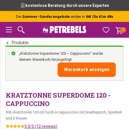
Zur
Skip
Zur
kostenlose Beratung durch unsere Experten
Hauptnavigation
to
Fußzeile
springen
main
springen
Die
Sommer-Sonderangebote
enden in
04t 15s 41m 48s
content
1
Produkte
„Kratztonne Superdome 120 – Cappuccino“ wurde
deinem Warenkorb hinzugefügt.
Warenkorb anzeigen
KRATZTONNE SUPERDOME 120 -
CAPPUCCINO
XXL-Kratztonne 120 cm hoch in cappuccino mit Sisalteppich, Spielseil
und 2 Kissen
5.0/5 (12 reviews)